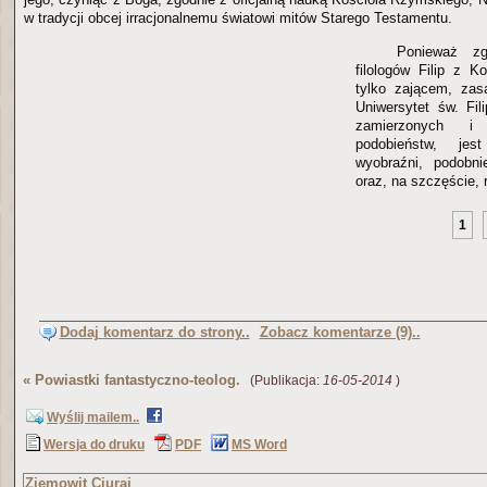
w tradycji obcej irracjonalnemu światowi mitów Starego Testamentu.
Ponieważ zg
filologów Filip z K
tylko zającem, zas
Uniwersytet św. Fi
zamierzonych i
podobieństw, jes
wyobraźni, podobni
oraz, na szczęście, 
1
Dodaj komentarz do strony..
Zobacz komentarze (9)..
«
Powiastki fantastyczno-teolog.
(Publikacja:
16-05-2014
)
Wyślij mailem..
Wersja do druku
PDF
MS Word
Ziemowit Ciuraj