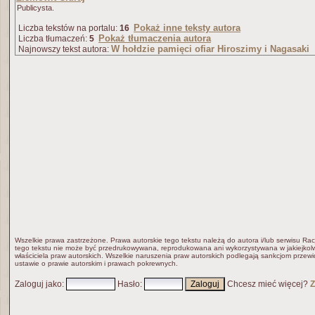
Publicysta.
Pokaż inne teksty autora
Liczba tekstów na portalu:
16
Pokaż tłumaczenia autora
Liczba tłumaczeń:
5
W hołdzie pamięci ofiar Hiroszimy i Nagasaki
Najnowszy tekst autora:
Wszelkie prawa zastrzeżone. Prawa autorskie tego tekstu należą do autora i/lub serwisu Rac
tego tekstu nie może być przedrukowywana, reprodukowana ani wykorzystywana w jakiejkolw
właściciela praw autorskich. Wszelkie naruszenia praw autorskich podlegają sankcjom przew
ustawie o prawie autorskim i prawach pokrewnych.
Zaloguj jako
:
Hasło
:
Chcesz mieć więcej?
Z