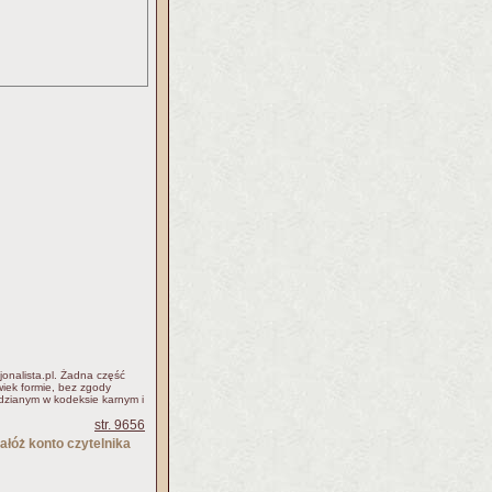
jonalista.pl. Żadna część
iek formie, bez zgody
idzianym w kodeksie karnym i
str. 9656
ałóż konto czytelnika