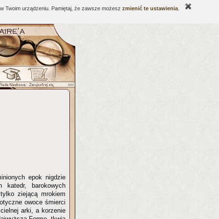
ne w Twoim urządzeniu. Pamiętaj, że zawsze możesz
zmienić te ustawienia
.
inionych epok nigdzie
h katedr, barokowych
 tylko ziejącą mrokiem
kotyczne owoce śmierci
cielnej arki, a korzenie
Najwyższą Formę, tkwią