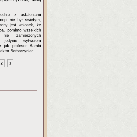
odnie z ustaleniami
onopi nie był świętym,
adny jest wniosek, że
lipa, pomimo wszelkich
 nie zamierzonych
t jedynie wytworem
e jak profesor Bambi
rektor Barbarzyniec.
2
3