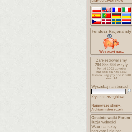
Listy od czytelników
Fundusz Racjonalisty
Wesprzyj nas..
Zarejestrowaliśmy
294.885.644
wizyty
Ponad 1062 autorów
napisało
dla nas 7343
tekstów.
Zajęłyby one 28930
stron A4
Wyszukaj na stronach:
Kryteria szczegółowe
Najnowsze strony..
Archiwum streszczeń..
Ostatnie wątki Forum
:
iluzja wolności
Wzór na liczby
parzyste i nie par..