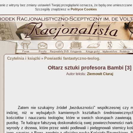
tanie z witryny bez zmiany ustawień Twojej przeglądarki oznacza, że będą one umieszcza
Szczegóły znajdziesz w
Polityce Cookies
Czytelnia i książki
Powiastki fantastyczno-teolog.
»
Ołtarz sztuki profesora Bambi [3]
Autor tekstu:
Ziemowit Ciuraj
Zatem nie szukajmy źródeł „bezduszności" współczesnej czy m
indziej, niż w wybujałych kamiennych kształtach średniowiecznyc
kościołów i nauczaniu teologów, które w swoich skorupach zawierają
pustkę. Te łudzące fałszywą doskonałością swej powierzchowności nar
wyrosły z drzewa, które przez wieki podlewali i pielęgnowali sternicy koś
jego, czyniąc z Boga, zgodnie z oficjalną nauką Kościoła Rzymskiego, 