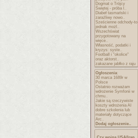
Dogmat o Trójcy
Świętej - próba l..
Diabeł tasmański i
zaraźliwy nowo..
Sześcienne odchody-to
jednak możl..
Wszechświat
przygotowany na
więce..
Własność, podatki i
kryzys: syste..
Football i "okolice"
oraz aktorst..
zakazane jabłko z raju
Ogłoszenia
:
30 marca 1689r w
Polsce
Ostatnio rozważam
wdrożenie Symfonii w
chmu..
Jakie są rzeczywiste
koszty wdrożenia AI
dobre szkolenia lub
materiały dotyczące
Arc..
Dodaj ogłoszenie..
Czy wojna USA/Iran