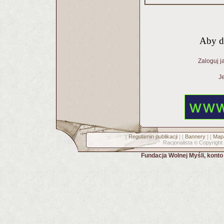
Aby d
Zaloguj j
Je
Regulamin publikacji
Bannery
Mapa
[
] [
] [
Racjonalista
Copyright
©
Fundacja Wolnej Myśli, kont