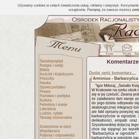
Używamy cookies w celach świadczenia usług, reklamy i statystyk. Korzystani
urządzeniu. Pamiętaj, że zawsze możesz
zmie
Komentarze
Światopogląd
Religie i sekty
Biblia
Dodaj swój komentarz…
Kościół i Katolicyzm
Arminius - Barbarzyńca 
Filozofia
Nauka
"Igor Mitoraj, „Światło Ksi
Społeczeństwo
W Krakowie na rynku obok r
Prawo
się w jej czeluść. Zwana jes
Państwo i polityka
że załatwiano tam swoje pot
Kultura
do jego dzieła odbywało się
Felietony i eseje
skatologicznej integracji dz
Literatura
ale fakt opisany powyżej w
Ludzie, cytaty
barbarzyńców w ogrodzie. I
Tematy różnorodne
delikatności, empatii oraz
Szyszkowskiej dotyczą tego
Znalezione w sieci
chce się sięgnąć po wyrafi
Współpraca
"Barbarzyńca w ogrodzie".
Pytania i odpowiedzi
barbarzyńcą w ogrodzie zach