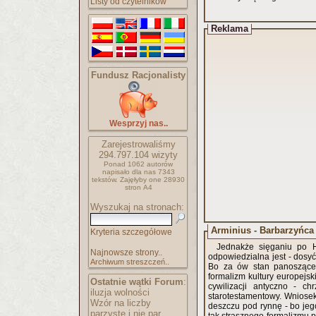
Listy od czytelników
Reklama
Fundusz Racjonalisty
Wesprzyj nas..
Zarejestrowaliśmy
294.797.104
wizyty
Ponad 1062 autorów
napisało
dla nas 7343
tekstów.
Zajęłyby one 28930
stron A4
Wyszukaj na stronach:
Arminius - Barbarzyńca 
Kryteria szczegółowe
Jednakże sięganiu po H
Najnowsze strony..
odpowiedzialna jest - dosy
Archiwum streszczeń..
Bo za ów stan panosząceg
formalizm kultury europejsk
Ostatnie wątki Forum
:
cywilizacji antyczno - chr
iluzja wolności
starotestamentowy. Wniosek
Wzór na liczby
deszczu pod rynnę - bo je
parzyste i nie par..