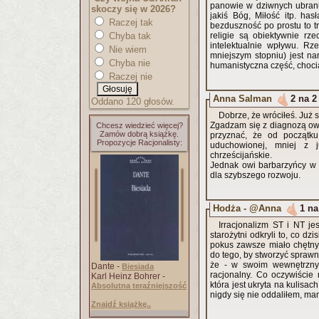
panowie w dziwnych ubrani
skoczy się w 2026?
jakiś Bóg, Miłość itp. ha
Raczej tak
bezduszność po prostu to t
Chyba tak
religie są obiektywnie rz
intelektualnie wpływu. Rz
Nie wiem
mniejszym stopniu) jest n
Chyba nie
humanistyczna część, choci
Raczej nie
Anna Salman
2 na 2
Oddano 120 głosów.
Dobrze, że wróciłeś. Już 
Zgadzam się z diagnozą owej
Chcesz wiedzieć więcej?
Zamów dobrą książkę.
przyznać, że od początku
Propozycje Racjonalisty:
uduchowionej, mniej z 
chrześcijańskie.
Jednak owi barbarzyńcy w p
dla szybszego rozwoju.
Hodża - @Anna
1 na
Irracjonalizm ST i NT je
starożytni odkryli to, co d
pokus zawsze miało chętnyc
do tego, by stworzyć sprawn
że - w swoim wewnętrznym,
Dante -
Biesiada
racjonalny. Co oczywiście
Karl Heinz Bohrer -
która jest ukryta na kulisa
Absolutna teraźniejszość
nigdy się nie oddaliłem, ma
Znajdź książkę..