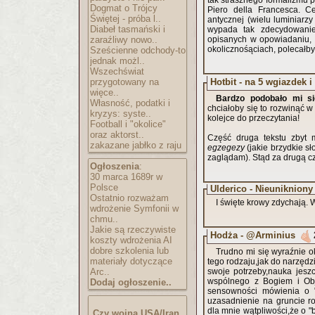
tak strasznego formalizmu
Dogmat o Trójcy
Piero della Francesca. C
Świętej - próba l..
antycznej (wielu luminiarz
Diabeł tasmański i
wypada tak zdecydowanie
zaraźliwy nowo..
opisanych w opowiadaniu, 
okolicznośąciach, polecałb
Sześcienne odchody-to
jednak możl..
Wszechświat
Hotbit - na 5 wgiazdek i
przygotowany na
więce..
Bardzo podobało mi si
Własność, podatki i
chciałoby się to rozwinąć w
kryzys: syste..
kolejce do przeczytania!
Football i "okolice"
oraz aktorst..
Część druga tekstu zbyt 
zakazane jabłko z raju
egzegezy
(jakie brzydkie sło
zaglądam). Stąd za drugą cz
Ogłoszenia
:
30 marca 1689r w
Polsce
Ulderico - Nieunikniony
Ostatnio rozważam
I święte krowy zdychają.
wdrożenie Symfonii w
chmu..
Jakie są rzeczywiste
Hodża - @Arminius
koszty wdrożenia AI
dobre szkolenia lub
Trudno mi się wyraźnie ok
materiały dotyczące
tego rodzaju,jak do narzędz
Arc..
swoje potrzeby,nauka jesz
wspólnego z Bogiem i Ob
Dodaj ogłoszenie..
sensowności mówienia o "
uzasadnienie na gruncie r
dla mnie wątpliwości,że o 
Czy wojna USA/Iran