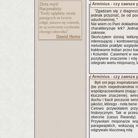
Arminius - czy zawsze p
Złota myśl
Racjonalisty:
"Zgadzam się z diagnozą
"Kiedy oglądamy zasady
jednak przyznać, że od poc
panujących na świecie
uduchowionej.."
religii, nasuwa się wniosek,
Nie wiem co Pani dokładnie
że są wytworem wyobraźni
charakteryzuje krk? Jedna
chorego człowieka".
zakresie.
Dawid Hume
Skończyłem dzisiaj lektur
interesującej i kontrower
nieludzkie praktyki wzglę
traktowanie Indian przez 
i Kolumbii. Casement w swoich rapo
pozytywne znaczenie i rolę
odegrało wielu misjonarzy, ta
Arminius - czy zawsze pu
Byli oni jego inspiratora
(be znich niejednokrotnie 
współpracownikami (mając stacje - misje w terenie umozliwiali mu k
kluczowe znaczenie), wre
duchu i tracił poczucie sen
Celowo przywołałem przy
historycznym. Tak w przesz
obecnie (casus Rwandy). 
Przywołani misjonarze wsp
paragwajskich, wskazują n
odgrywało kluczową rolę.