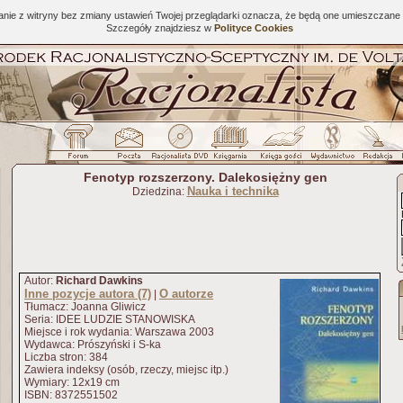
tanie z witryny bez zmiany ustawień Twojej przeglądarki oznacza, że będą one umieszcza
Szczegóły znajdziesz w
Polityce Cookies
Fenotyp rozszerzony. Dalekosiężny gen
Nauka i technika
Dziedzina:
Autor:
Richard Dawkins
Inne pozycje autora (7)
O autorze
|
Tłumacz: Joanna Gliwicz
Seria: IDEE LUDZIE STANOWISKA
Miejsce i rok wydania: Warszawa 2003
Wydawca: Prószyński i S-ka
Liczba stron: 384
Zawiera indeksy (osób, rzeczy, miejsc itp.)
Wymiary: 12x19 cm
ISBN: 8372551502