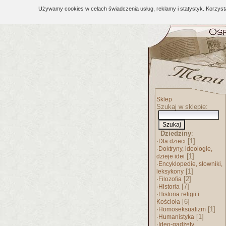
Używamy cookies w celach świadczenia usług, reklamy i statystyk. Korzys
Sklep
Szukaj w sklepie:
Dziedziny
:
·
[1]
Dla dzieci
·
Doktryny, ideologie,
[1]
dzieje idei
·
Encyklopedie, słowniki,
[1]
leksykony
·
[2]
Filozofia
·
[7]
Historia
·
Historia religii i
[6]
Kościoła
·
[1]
Homoseksualizm
·
[1]
Humanistyka
·
Ideo-gadżety