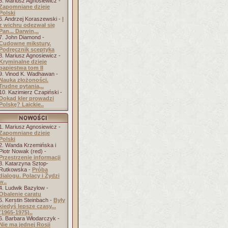
5. Mariusz Agnosiewicz -
Zapomniane dzieje
Polski
6. Andrzej Koraszewski -
I
z wichru odezwał się
Pan... Darwin,..
7. John Diamond -
Cudowne mikstury.
Podręcznik sceptyka
8. Mariusz Agnosiewicz -
Kryminalne dzieje
papiestwa tom II
9. Vinod K. Wadhawan -
Nauka złożoności.
Trudne pytania,..
10. Kazimierz Czapiński -
Dokąd kler prowadzi
Polskę? Laickie..
1. Mariusz Agnosiewicz -
Zapomniane dzieje
Polski
2. Wanda Krzemińska i
Piotr Nowak (red) -
Przestrzenie informacji
3. Katarzyna Sztop-
Rutkowska -
Próba
dialogu. Polacy i Żydzi
w..
4. Ludwik Bazylow -
Obalenie caratu
5. Kerstin Steinbach -
Były
kiedyś lepsze czasy...
(1965-1975)..
6. Barbara Włodarczyk -
Nie ma jednej Rosji