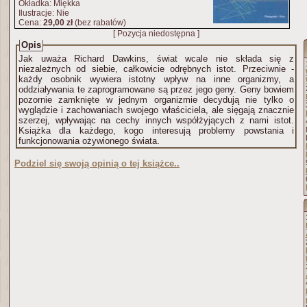
Okładka: Miękka
Ilustracje: Nie
Cena:
29,00 zł
(bez rabatów)
[ Pozycja niedostępna ]
Opis
Jak uważa Richard Dawkins, świat wcale nie składa się z
niezależnych od siebie, całkowicie odrębnych istot. Przeciwnie -
każdy osobnik wywiera istotny wpływ na inne organizmy, a
oddziaływania te zaprogramowane są przez jego geny. Geny bowiem
pozornie zamknięte w jednym organizmie decydują nie tylko o
wyglądzie i zachowaniach swojego właściciela, ale sięgają znacznie
szerzej, wpływając na cechy innych współżyjących z nami istot.
Książka dla każdego, kogo interesują problemy powstania i
funkcjonowania ożywionego świata.
Podziel się swoją opinią o tej książce..