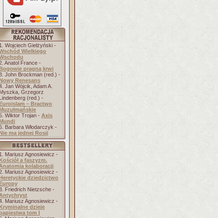
1. Wojciech Giełżyński -
Wschód Wielkiego
Wschodu
2. Anatol France -
Bogowie pragną krwi
3. John Brockman (red.) -
Nowy Renesans
4. Jan Wójcik, Adam A.
Myszka, Grzegorz
Lindenberg (red.) -
Euroislam – Bractwo
Muzułmańskie
5. Wiktor Trojan -
Axis
Mundi
6. Barbara Włodarczyk -
Nie ma jednej Rosji
1. Mariusz Agnosiewicz -
Kościół a faszyzm.
Anatomia kolaboracji
2. Mariusz Agnosiewicz -
Heretyckie dziedzictwo
Europy
3. Friedrich Nietzsche -
Antychryst
4. Mariusz Agnosiewicz -
Kryminalne dzieje
papiestwa tom I