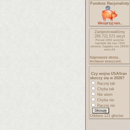
Fundusz Racjonalisty
Wesprzyj nas..
Zarejestrowaliśmy
295.721.571
wizyt
Ponad 1062 autorów
napisało
dla nas 7343
tekstów.
Zajęłyby one 28930
stron A4
Najnowsze strony..
Archiwum streszczeń..
Czy wojna USA/Iran
skoczy się w 2026?
Raczej tak
Chyba tak
Nie wiem
Chyba nie
Raczej nie
Oddano 121 głosów.