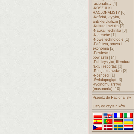
[4]
racjonalisty
·
KOSZULKI
[6]
RACJONALISTY
·
Kościół, krytyka,
[6]
antyklerykalizm
·
[2]
Kultura i sztuka
·
[3]
Nauka i technika
·
[1]
Nietzsche
·
[1]
Nowe technologie
·
Państwo, prawo i
[2]
ekonomia
·
Powieści i
[14]
powiastki
·
Publicystyka, literatura
[3]
faktu i reportaż
·
[3]
Religioznawstwo
·
[1]
Różności
·
[3]
Światopogląd
·
Wolnomularstwo
[10]
(masoneria)
Przejdź do Racjonalisty
Listy od czytelników