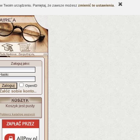
ne w Twoim urządzeniu. Pamiętaj, że zawsze możesz
zmienić te ustawienia
.
Zaloguj jako
:
Hasło
:
OpenID
Załóż sobie konto..
Koszyk jest pusty
Pobierz katalog pozycji