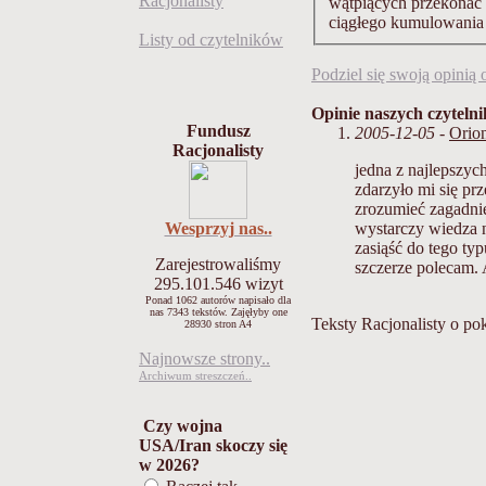
Racjonalisty
wątpiących przekonać o
ciągłego kumulowania 
Listy od czytelników
Podziel się swoją opinią o
Opinie naszych czyteln
Fundusz
2005-12-05
-
Orio
Racjonalisty
jedna z najlepszy
zdarzyło mi się pr
zrozumieć zagadnie
wystarczy wiedza n
Wesprzyj nas..
zasiąść do tego ty
Zarejestrowaliśmy
szczerze polecam.
295.101.546
wizyt
Ponad 1062 autorów napisało
dla
nas 7343 tekstów.
Zajęłyby one
Teksty Racjonalisty o po
28930 stron A4
Najnowsze strony..
Archiwum streszczeń..
Czy wojna
USA/Iran skoczy się
w 2026?