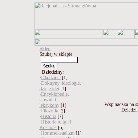
Sklep
Szukaj w sklepie:
Dziedziny
:
·
Dla dzieci
[1]
·
Doktryny, ideologie,
dzieje idei
[1]
·
Encyklopedie,
słowniki,
Wspinaczka na s
leksykony
[1]
Dziedzi
·
Filozofia
[2]
·
Historia
[7]
·
Historia religii i
Kościoła
[6]
·
Homoseksualizm
[1]