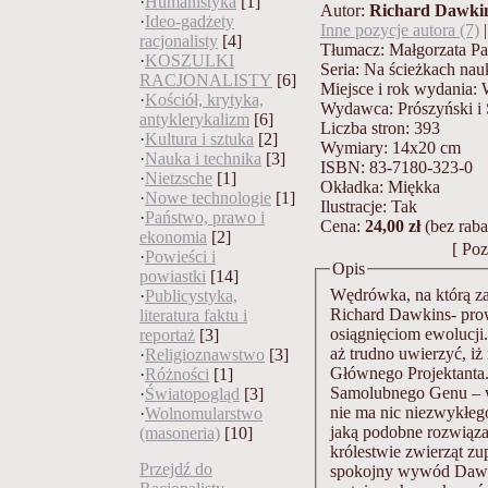
·
Humanistyka
[1]
Autor:
Richard Dawki
·
Ideo-gadżety
Inne pozycje autora (7)
racjonalisty
[4]
Tłumacz: Małgorzata P
·
KOSZULKI
Seria: Na ścieżkach nau
RACJONALISTY
[6]
Miejsce i rok wydania:
·
Kościół, krytyka,
Wydawca: Prószyński i 
antyklerykalizm
[6]
Liczba stron: 393
·
Kultura i sztuka
[2]
Wymiary: 14x20 cm
·
Nauka i technika
[3]
ISBN: 83-7180-323-0
·
Nietzsche
[1]
Okładka: Miękka
·
Nowe technologie
[1]
Ilustracje: Tak
·
Państwo, prawo i
Cena:
24,00 zł
(bez rab
ekonomia
[2]
[ Poz
·
Powieści i
Opis
powiastki
[14]
Wędrówka, na którą za
·
Publicystyka,
Richard Dawkins- pro
literatura faktu i
osiągnięciom ewolucji
reportaż
[3]
aż trudno uwierzyć, i
·
Religioznawstwo
[3]
Głównego Projektanta.
·
Różności
[1]
Samolubnego Genu – w 
·
Światopogląd
[3]
nie ma nic niezwykłeg
·
Wolnomularstwo
jaką podobne rozwiązania pojawiały się dziesiątk
(masoneria)
[10]
królestwie zwierząt zup
Przejdź do
spokojny wywód Dawki