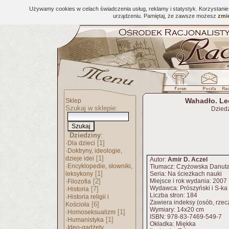
Używamy cookies w celach świadczenia usług, reklamy i statystyk. Korzystani
urządzeniu. Pamiętaj, że zawsze możesz
zmie
Wahadło. Leo
Sklep
Szukaj w sklepie:
Dzied
Dziedziny
:
·
[1]
Dla dzieci
·
Doktryny, ideologie,
[1]
dzieje idei
Autor:
Amir D. Aczel
·
Encyklopedie, słowniki,
Tłumacz: Czyżowska Danut
[1]
leksykony
Seria: Na ścieżkach nauki
·
[2]
Miejsce i rok wydania: 2007
Filozofia
Wydawca: Prószyński i S-ka
·
[7]
Historia
Liczba stron: 184
·
Historia religii i
Zawiera indeksy (osób, rzeczy
[6]
Kościoła
Wymiary: 14x20 cm
·
[1]
Homoseksualizm
ISBN: 978-83-7469-549-7
·
[1]
Humanistyka
Okładka: Miękka
·
Ideo-gadżety