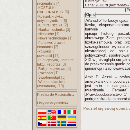
Ilustracje: Tak
[4]
racjonalisty
Cena:
26,00 zł
(bez rabatów
·
KOSZULKI
[ P
[6]
RACJONALISTY
Opis
·
Kościół, krytyka,
„Wahadło” to fascynująca 
[6]
antyklerykalizm
fizyka, eksperymentator
·
[2]
Kultura i sztuka
barwnie
·
[3]
Nauka i technika
opisuje historię posz
·
[1]
Nietzsche
obrotowego Ziemi przepr
·
[1]
Nowe technologie
fizyka-samouka oraz pr
·
Państwo, prawo i
szczególności wynalazek
[2]
ekonomia
niestroniącej od opis
·
Powieści i
politycznych, sportretowan
[14]
powiastki
XIX w., przegląda się jak
·
Publicystyka, literatura
do przekraczania granic po
[3]
faktu i reportaż
ignorancją i zachowawczoś
·
[3]
Religioznawstwo
·
[1]
Różności
Amir D. Aczel – profes
·
[3]
Światopogląd
amerykańskich, popularyz
·
Wolnomularstwo
jest m.in. z następując
[10]
(masoneria)
twierdzenie Fermat
„Prawdopodobieństwo=1” 
Przejdź do Racjonalisty
podręcznika dla ekonomist
Listy od czytelników
Podziel się swoją opinią o