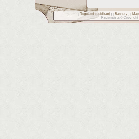
Regulamin publikacji
Bannery
Mapa
[
] [
] [
Racjonalista
Copyright
©