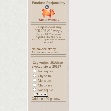
Fundusz Racjonalisty
Wesprzyj nas..
Zarejestrowaliśmy
295.295.222
wizyty
Ponad 1062 autorów
napisało
dla nas 7343
tekstów.
Zajęłyby one 28930
stron A4
Najnowsze strony..
Archiwum streszczeń..
Czy wojna USA/Iran
skoczy się w 2026?
Raczej tak
Chyba tak
Nie wiem
Chyba nie
Raczej nie
Oddano 120 głosów.