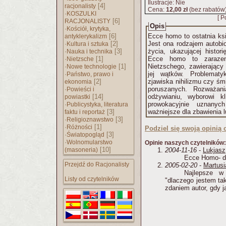
Ilustracje: Nie
[4]
racjonalisty
Cena:
12,00 zł
(bez rabatów
·
KOSZULKI
[ P
[6]
RACJONALISTY
Opis
·
Kościół, krytyka,
[6]
Ecce homo to ostatnia ks
antyklerykalizm
·
[2]
Jest ona rodzajem autobiog
Kultura i sztuka
·
[3]
życia, ukazującej histori
Nauka i technika
·
[1]
Ecce homo to zarazem 
Nietzsche
·
[1]
Nietzschego, zawierając
Nowe technologie
·
jej wątków. Problematyk
Państwo, prawo i
[2]
zjawiska nihilizmu czy śmi
ekonomia
·
poruszanych. Rozważani
Powieści i
[14]
odżywianiu, wyborowi k
powiastki
·
prowokacyjnie uznanyc
Publicystyka, literatura
[3]
ważniejsze dla zbawienia l
faktu i reportaż
·
[3]
Religioznawstwo
·
[1]
Różności
Podziel się swoją opinią o
·
[3]
Światopogląd
·
Wolnomularstwo
Opinie naszych czytelników:
[10]
(masoneria)
2004-11-16
-
Lukjasz
Ecce Homo- d
Przejdź do Racjonalisty
2005-02-20
-
Martusi
Najlepsze w
Listy od czytelników
"dlaczego jestem tak
zdaniem autor, gdy ją