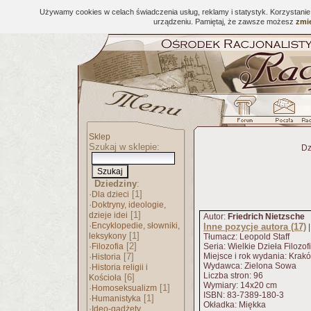
Używamy cookies w celach świadczenia usług, reklamy i statystyk. Korzystani
urządzeniu. Pamiętaj, że zawsze możesz
zmie
Sklep
Szukaj w sklepie:
Dz
Dziedziny
:
·
[1]
Dla dzieci
·
Doktryny, ideologie,
[1]
dzieje idei
Autor:
Friedrich Nietzsche
·
Encyklopedie, słowniki,
Inne pozycje autora (17)
[1]
leksykony
Tłumacz: Leopold Staff
·
[2]
Filozofia
Seria: Wielkie Dzieła Filozof
·
[7]
Miejsce i rok wydania: Krak
Historia
Wydawca: Zielona Sowa
·
Historia religii i
Liczba stron: 96
[6]
Kościoła
Wymiary: 14x20 cm
·
[1]
Homoseksualizm
ISBN: 83-7389-180-3
·
[1]
Humanistyka
Okładka: Miękka
·
Ideo-gadżety