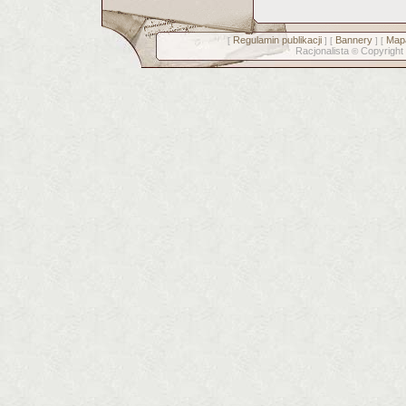
Regulamin publikacji
Bannery
Mapa
[
] [
] [
Racjonalista
Copyright
©