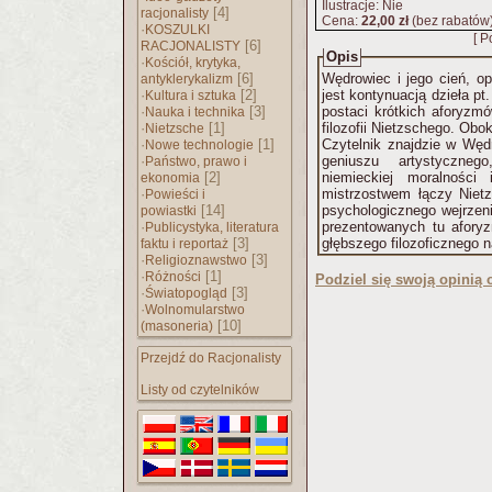
Ilustracje: Nie
[4]
racjonalisty
Cena:
22,00 zł
(bez rabatów
·
KOSZULKI
[ P
[6]
RACJONALISTY
Opis
·
Kościół, krytyka,
[6]
Wędrowiec i jego cień, o
antyklerykalizm
·
[2]
jest kontynuacją dzieła pt
Kultura i sztuka
·
[3]
postaci krótkich aforyzmó
Nauka i technika
·
[1]
filozofii Nietzschego. Obo
Nietzsche
·
[1]
Czytelnik znajdzie w Węd
Nowe technologie
·
geniuszu artystyczneg
Państwo, prawo i
[2]
niemieckiej moralności
ekonomia
·
mistrzostwem łączy Nietz
Powieści i
[14]
psychologicznego wejrzeni
powiastki
·
prezentowanych tu afory
Publicystyka, literatura
[3]
głębszego filozoficznego 
faktu i reportaż
·
[3]
Religioznawstwo
·
[1]
Różności
Podziel się swoją opinią o
·
[3]
Światopogląd
·
Wolnomularstwo
[10]
(masoneria)
Przejdź do Racjonalisty
Listy od czytelników