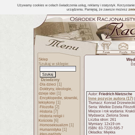
Używamy cookies w celach świadczenia usług, reklamy i statystyk. Korzystani
urządzeniu. Pamiętaj, że zawsze możesz
zmie
Wędr
Sklep
Szukaj w sklepie:
Dz
Dziedziny
:
·
[1]
Dla dzieci
·
Doktryny, ideologie,
[1]
dzieje idei
Autor:
Friedrich Nietzsche
·
Encyklopedie, słowniki,
Inne pozycje autora (17)
[1]
leksykony
Tłumacz: Konrad Drzewiecki
·
[2]
Filozofia
Seria: Wielkie Dzieła Filozof
·
[7]
Miejsce i rok wydania: Krak
Historia
Wydawca: Zielona Sowa
·
Historia religii i
Liczba stron: 261
[6]
Kościoła
Wymiary: 12x19 cm
·
[1]
Homoseksualizm
ISBN: 83-7220-595-7
·
[1]
Humanistyka
Okładka: Miękka
·
Ideo-gadżety