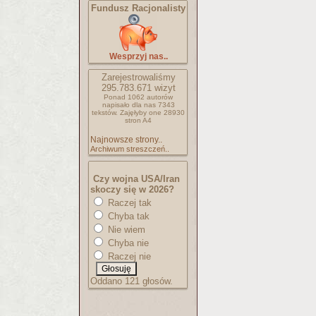
Fundusz Racjonalisty
Wesprzyj nas..
Zarejestrowaliśmy
295.783.671
wizyt
Ponad 1062 autorów
napisało
dla nas 7343
tekstów.
Zajęłyby one 28930
stron A4
Najnowsze strony..
Archiwum streszczeń..
Czy wojna USA/Iran
skoczy się w 2026?
Raczej tak
Chyba tak
Nie wiem
Chyba nie
Raczej nie
Oddano 121 głosów.