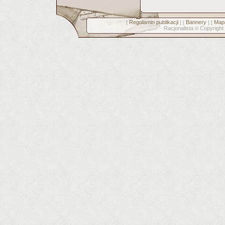
Regulamin publikacji
Bannery
Mapa
[
] [
] [
Racjonalista
Copyright
©