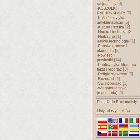
[4]
racjonalisty
·
KOSZULKI
[6]
RACJONALISTY
·
Kościół, krytyka,
[6]
antyklerykalizm
·
[2]
Kultura i sztuka
·
[3]
Nauka i technika
·
[1]
Nietzsche
·
[1]
Nowe technologie
·
Państwo, prawo i
[2]
ekonomia
·
Powieści i
[14]
powiastki
·
Publicystyka, literatura
[3]
faktu i reportaż
·
[3]
Religioznawstwo
·
[1]
Różności
·
[3]
Światopogląd
·
Wolnomularstwo
[10]
(masoneria)
Przejdź do Racjonalisty
Listy od czytelników