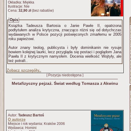
Okładka: Miękka
Ilustracje: Nie
Cena:
32,90 zł
(bez rabatów)
Opis
Książka Tadeusza Bartosia o Janie Pawle II, opatrzona
podtytułem analiza krytyczna, znacząco różni się od dotychczas
wydawanych w Polsce pozycji poświęconych zmarłemu w 2005
roku papieżowi.
Autor znany teolog, publicysta i były dominikanin nie rysuje
bowiem kolejnej laurki, lecz przygląda się postaci i poglądom Jana
Pawła II z krytycznym namysłem. Docenia wielkość Wojtyły, ale
też potrafi..
Zobacz szczegóły..
[ Pozycja niedostępna ]
Metafizyczny pejzaż. Świat według Tomasza z Akwinu
Autor:
Tadeusz Bartoś
O autorze
Miejsce i rok wydania: Kraków 2006
Wydawca: Homini