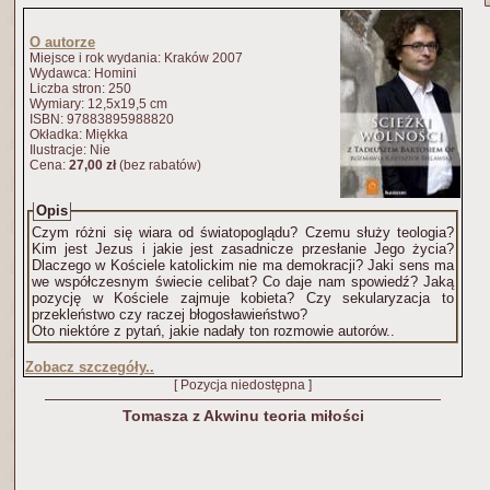
O autorze
Miejsce i rok wydania: Kraków 2007
Wydawca: Homini
Liczba stron: 250
Wymiary: 12,5x19,5 cm
ISBN: 97883895988820
Okładka: Miękka
Ilustracje: Nie
Cena:
27,00 zł
(bez rabatów)
Opis
Czym różni się wiara od światopoglądu? Czemu służy teologia?
Kim jest Jezus i jakie jest zasadnicze przesłanie Jego życia?
Dlaczego w Kościele katolickim nie ma demokracji? Jaki sens ma
we współczesnym świecie celibat? Co daje nam spowiedź? Jaką
pozycję w Kościele zajmuje kobieta? Czy sekularyzacja to
przekleństwo czy raczej błogosławieństwo?
Oto niektóre z pytań, jakie nadały ton rozmowie autorów..
Zobacz szczegóły..
[ Pozycja niedostępna ]
Tomasza z Akwinu teoria miłości