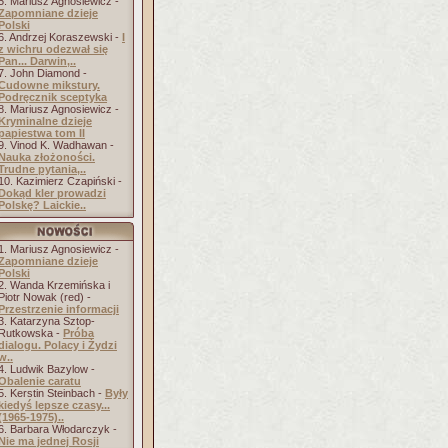
5. Mariusz Agnosiewicz -
Zapomniane dzieje
Polski
6. Andrzej Koraszewski -
I
z wichru odezwał się
Pan... Darwin,..
7. John Diamond -
Cudowne mikstury.
Podręcznik sceptyka
8. Mariusz Agnosiewicz -
Kryminalne dzieje
papiestwa tom II
9. Vinod K. Wadhawan -
Nauka złożoności.
Trudne pytania,..
10. Kazimierz Czapiński -
Dokąd kler prowadzi
Polskę? Laickie..
1. Mariusz Agnosiewicz -
Zapomniane dzieje
Polski
2. Wanda Krzemińska i
Piotr Nowak (red) -
Przestrzenie informacji
3. Katarzyna Sztop-
Rutkowska -
Próba
dialogu. Polacy i Żydzi
w..
4. Ludwik Bazylow -
Obalenie caratu
5. Kerstin Steinbach -
Były
kiedyś lepsze czasy...
(1965-1975)..
6. Barbara Włodarczyk -
Nie ma jednej Rosji