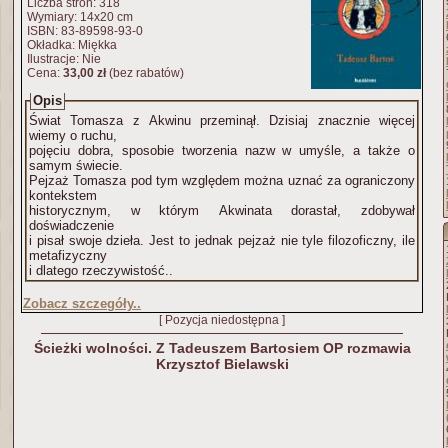
Liczba stron: 318
Wymiary: 14x20 cm
ISBN: 83-89598-93-0
Okładka: Miękka
Ilustracje: Nie
Cena:
33,00 zł
(bez rabatów)
Opis
Świat Tomasza z Akwinu przeminął. Dzisiaj znacznie więcej
wiemy o ruchu,
pojęciu dobra, sposobie tworzenia nazw w umyśle, a także o
samym świecie.
Pejzaż Tomasza pod tym względem można uznać za ograniczony
kontekstem
historycznym, w którym Akwinata dorastał, zdobywał
doświadczenie
i pisał swoje dzieła. Jest to jednak pejzaż nie tyle filozoficzny, ile
metafizyczny
i dlatego rzeczywistość..
Zobacz szczegóły..
[ Pozycja niedostępna ]
Ścieżki wolności. Z Tadeuszem Bartosiem OP rozmawia
Krzysztof Bielawski