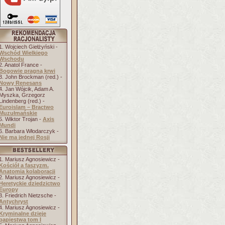
1. Wojciech Giełżyński -
Wschód Wielkiego
Wschodu
2. Anatol France -
Bogowie pragną krwi
3. John Brockman (red.) -
Nowy Renesans
4. Jan Wójcik, Adam A.
Myszka, Grzegorz
Lindenberg (red.) -
Euroislam – Bractwo
Muzułmańskie
5. Wiktor Trojan -
Axis
Mundi
6. Barbara Włodarczyk -
Nie ma jednej Rosji
1. Mariusz Agnosiewicz -
Kościół a faszyzm.
Anatomia kolaboracji
2. Mariusz Agnosiewicz -
Heretyckie dziedzictwo
Europy
3. Friedrich Nietzsche -
Antychryst
4. Mariusz Agnosiewicz -
Kryminalne dzieje
papiestwa tom I