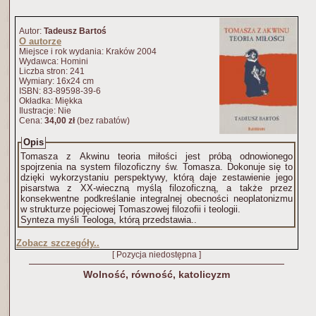
Autor:
Tadeusz Bartoś
O autorze
Miejsce i rok wydania: Kraków 2004
Wydawca: Homini
Liczba stron: 241
Wymiary: 16x24 cm
ISBN: 83-89598-39-6
Okładka: Miękka
Ilustracje: Nie
Cena:
34,00 zł
(bez rabatów)
Opis
Tomasza z Akwinu teoria miłości jest próbą odnowionego
spojrzenia na system filozoficzny św. Tomasza. Dokonuje się to
dzięki wykorzystaniu perspektywy, którą daje zestawienie jego
pisarstwa z XX-wieczną myślą filozoficzną, a także przez
konsekwentne podkreślanie integralnej obecności neoplatonizmu
w strukturze pojęciowej Tomaszowej filozofii i teologii.
Synteza myśli Teologa, którą przedstawia..
Zobacz szczegóły..
[ Pozycja niedostępna ]
Wolność, równość, katolicyzm