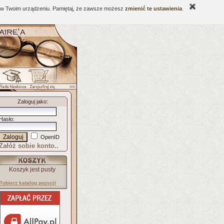
ne w Twoim urządzeniu. Pamiętaj, że zawsze możesz
zmienić te ustawienia
.
Zaloguj jako
:
Hasło
:
OpenID
Załóż sobie konto..
Koszyk jest pusty
Pobierz katalog pozycji