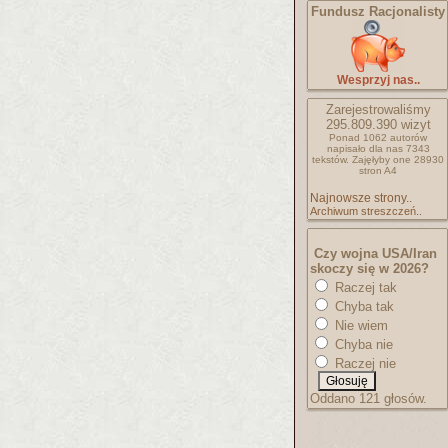
Fundusz Racjonalisty
Wesprzyj nas..
Zarejestrowaliśmy
295.809.390
wizyt
Ponad 1062 autorów
napisało
dla nas 7343
tekstów.
Zajęłyby one 28930
stron A4
Najnowsze strony..
Archiwum streszczeń..
Czy wojna USA/Iran
skoczy się w 2026?
Raczej tak
Chyba tak
Nie wiem
Chyba nie
Raczej nie
Oddano 121 głosów.