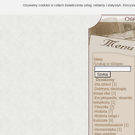
Używamy cookies w celach świadczenia usług, reklamy i statystyk. Korzys
Sklep
Szukaj w sklepie:
Dziedziny
:
·
[1]
Dla dzieci
·
Doktryny, ideologie,
[1]
dzieje idei
·
Encyklopedie, słowniki,
[1]
leksykony
·
[2]
Filozofia
·
[7]
Historia
·
Historia religii i
[6]
Kościoła
·
[1]
Homoseksualizm
·
[1]
Humanistyka
·
Ideo-gadżety