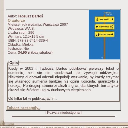
Autor:
Tadeusz Bartoś
O autorze
Miejsce i rok wydania: Warszawa 2007
Wydawca: W.A.B.
Liczba stron: 296
Wymiary: 12,5x19,5 cm
ISBN: 978-83-7414-339-4
Okładka: Miękka
Ilustracje: Nie
Cena:
34,90 zł
(bez rabatów)
Opis
Kiedy w 2003 r. Tadeusz Bartoś publikował pierwszy tekst o
sumieniu, nikt się nie spodziewał tak żywego oddźwięku.
Niektórzy duchowni odczuli niepokój: wezwanie, by każdy trzymał
się własnego sumienia bardziej niż opinii Kościoła, graniczyło z
herezją. Po drugiej stronie znaleźli się ci, dla których ten artykuł
okazał się źródłem ulgi w duchowych cierpieniach.
Od kilku lat w publikacjach i..
Zobacz szczegóły..
[ Pozycja niedostępna ]