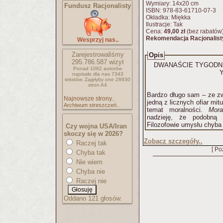
Wymiary: 14x20 cm
Fundusz Racjonalisty
ISBN: 978-83-61710-07-3
Okładka: Miękka
Ilustracje: Tak
Cena:
49,00 zł
(bez rabatów
Rekomendacja Racjonalist
Wesprzyj nas..
Zarejestrowaliśmy
Opis
295.786.587
wizyt
DWANAŚCIE TYGODNI
Ponad 1062 autorów
napisało
dla nas 7343
tekstów.
Zajęłyby one 28930
stron A4
Bardzo długo sam – ze z
Najnowsze strony..
jedną z licznych ofiar mit
Archiwum streszczeń..
temat moralności.
Mora
nadzieję, że podobną 
Filozofowie umysłu chyba 
Czy wojna USA/Iran
skoczy się w 2026?
Zobacz szczegóły..
Raczej tak
[ Po
Chyba tak
Nie wiem
Chyba nie
Raczej nie
Oddano 121 głosów.