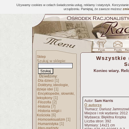
Używamy cookies w celach świadczenia usług, reklamy i statystyk. Korzystani
urządzeniu. Pamiętaj, że zawsze możesz
zmie
Sklep
Wszystkie 
Szukaj w sklepie:
S
Koniec wiary. Reli
Dziedziny
:
·
[1]
Dla dzieci
·
Doktryny, ideologie,
[1]
dzieje idei
·
Encyklopedie, słowniki,
[1]
leksykony
Autor:
Sam Harris
·
[2]
Filozofia
O autorze
·
[7]
Historia
Tłumacz: Dariusz Jamrozow
·
Historia religii i
Miejsce i rok wydania: 2012
[6]
Kościoła
Wydawca: Błękitna Kropka
·
[1]
Homoseksualizm
Liczba stron: 392
·
[1]
Humanistyka
Wymiary: 14x21 cm
·
Ideo-gadżety