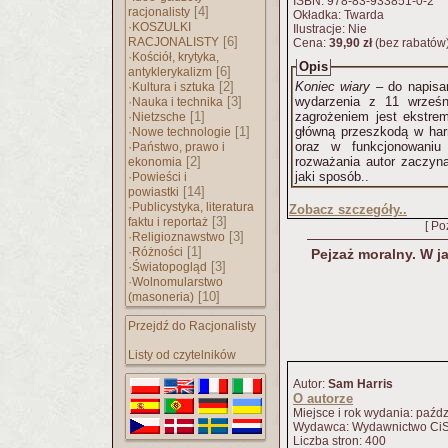
ISBN: 978-83-933851-0-2
[4]
racjonalisty
Okładka: Twarda
·
KOSZULKI
Ilustracje: Nie
[6]
RACJONALISTY
Cena:
39,90 zł
(bez rabatów
·
Kościół, krytyka,
Opis
[6]
antyklerykalizm
·
[2]
Koniec wiary
– do napisan
Kultura i sztuka
·
[3]
wydarzenia z 11 wrześn
Nauka i technika
·
[1]
zagrożeniem jest ekstremi
Nietzsche
·
[1]
główną przeszkodą w har
Nowe technologie
·
oraz w funkcjonowaniu
Państwo, prawo i
[2]
rozważania autor zaczyna
ekonomia
·
jaki sposób..
Powieści i
[14]
powiastki
·
Publicystyka, literatura
Zobacz szczegóły..
[3]
faktu i reportaż
[ Po
·
[3]
Religioznawstwo
·
[1]
Różności
Pejzaż moralny. W 
·
[3]
Światopogląd
·
Wolnomularstwo
[10]
(masoneria)
Przejdź do Racjonalisty
Listy od czytelników
Autor:
Sam Harris
O autorze
Miejsce i rok wydania: paźd
Wydawca: Wydawnictwo Ci
Liczba stron: 400