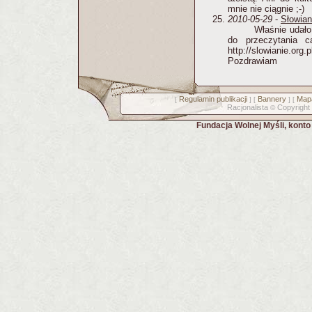
mnie nie ciągnie ;-)
2010-05-29
-
Słowian
Właśnie udało
do przeczytania c
http://slowianie.org
Pozdrawiam
Regulamin publikacji
Bannery
Mapa
[
] [
] [
Racjonalista
Copyright
©
Fundacja Wolnej Myśli, kont