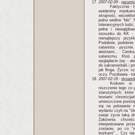
2007-02-09
-
razumic
Faktycznie - 
ewidentny mankame
skrajność, wściekłoś
jedno wielkie "ble".
tolerancyjnych ludzi,
pełne i niewątpli
stosunku do KK - 
nienajlepszy przykł
Podobnie, podobnie 
satanista - pysznie,
ateistami... Cien
satanizmu. Ktoś 
wyglądacie (wy - ate
do sakramentalii i p
jak Boga. Życze: sz
oczu. Pozdrawia - to
2007-02-18
-
dynami
Krokiem w 
niszczenie tego co 
starożytnych, któ
teoriami chrześcija
umieszczone poniżej
się na polowanie 
wydaniu czyli na "śl
swoje życie taką d
Założenia chrze
interpretowane prze
zostanie, po co "
bożkami"... Czy ni