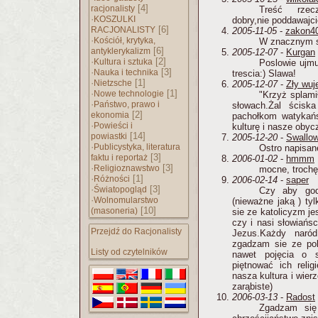
[4]
racjonalisty
Treść rzecz
·
KOSZULKI
dobry,nie poddawajci
[6]
RACJONALISTY
2005-11-05
-
zakon40
·
Kościół, krytyka,
W znacznym st
[6]
antyklerykalizm
2005-12-07
-
Kurgan
·
[2]
Kultura i sztuka
Poslowie ujmu
·
[3]
Nauka i technika
trescia:) Slawa!
·
[1]
Nietzsche
2005-12-07
-
Zły wuj
·
[1]
Nowe technologie
"Krzyż splami
·
Państwo, prawo i
słowach.Żal ścisk
[2]
ekonomia
pachołkom watykań
·
Powieści i
kulturę i nasze obyc
[14]
powiastki
2005-12-20
-
Swallo
·
Publicystyka, literatura
Ostro napisane
[3]
faktu i reportaż
2006-01-02
-
hmmm
·
[3]
Religioznawstwo
mocne, trochę
·
[1]
Różności
2006-02-14
-
saper
·
[3]
Światopogląd
Czy aby god
·
Wolnomularstwo
(nieważne jaką ) ty
[10]
(masoneria)
sie ze katolicyzm jes
czy i nasi słowiańs
Przejdź do Racjonalisty
Jezus.Każdy nar
zgadzam sie ze pols
Listy od czytelników
nawet pojęcia o 
piętnować ich reli
nasza kultura i wier
zarąbiste)
2006-03-13
-
Radost
Zgadzam się