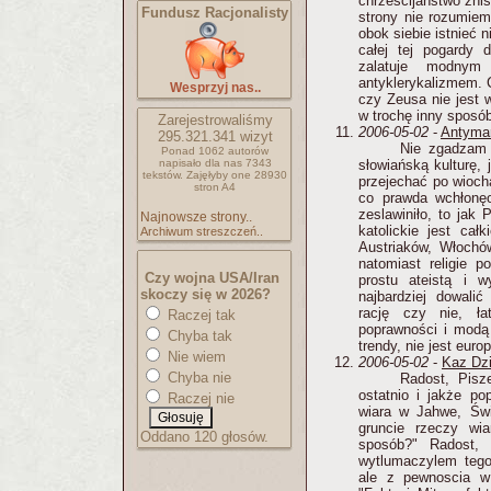
chrześcijaństwo znis
Fundusz Racjonalisty
strony nie rozumiem 
obok siebie istnieć 
całej tej pogardy d
zalatuje modnym 
antyklerykalizmem. 
Wesprzyj nas..
czy Zeusa nie jest 
w trochę inny sposó
Zarejestrowaliśmy
2006-05-02
-
Antyma
295.321.341
wizyt
Nie zgadzam 
Ponad 1062 autorów
napisało
dla nas 7343
słowiańską kulturę, 
tekstów.
Zajęłyby one 28930
przejechać po wioch
stron A4
co prawda wchłonęo
zeslawiniło, to jak 
Najnowsze strony..
katolickie jest cał
Archiwum streszczeń..
Austriaków, Włochó
natomiast religie p
Czy wojna USA/Iran
prostu ateistą i w
skoczy się w 2026?
najbardziej dowali
rację czy nie, ła
Raczej tak
poprawności i modą 
Chyba tak
trendy, nie jest europ
Nie wiem
2006-05-02
-
Kaz Dzi
Chyba nie
Radost, Pisz
ostatnio i jakże po
Raczej nie
wiara w Jahwe, Świ
gruncie rzeczy wi
Oddano 120 głosów.
sposób?" Radost, 
wytlumaczylem tego
ale z pewnoscia w 