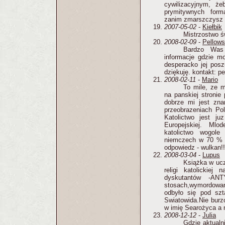
cywilizacyjnym, ż
prymitywnych form
zanim zmarszczysz c
2007-05-02
-
Kiełbik
Mistrzostwo św
2008-02-09
-
Pellows
Bardzo Was 
informacje gdzie m
desperacko jej posz
dziękuję. kontakt: p
2008-02-11
-
Mario
To mile, ze 
na panskiej stroni
dobrze mi jest znan
przeobrazeniach Pol
Katolictwo jest j
Europejskiej. Mlo
katolictwo wogole
niemczech w 70 % n
odpowiedz - wulkan!!
2008-03-04
-
Lupus
Książka w uc
religi katolickie
dyskutantów -AN
stosach,wymordowa
odbyło się pod szt
Swiatowida.Nie burz
w imię Searożyca a 
2008-12-12
-
Julia
Gdzie aktualn