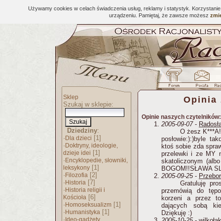
Używamy cookies w celach świadczenia usług, reklamy i statystyk. Korzystani
urządzeniu. Pamiętaj, że zawsze możesz
zmie
Sklep
Opinia
Szukaj w sklepie:
Opinie naszych czytelników:
2005-09-07
-
Radosła
Dziedziny
:
O żesz K***A!
·
[1]
Dla dzieci
posłowie:):)byle tak
·
Doktryny, ideologie,
ktoś sobie zda spraw
[1]
dzieje idei
przelewki i ze MY 
·
Encyklopedie, słowniki,
skatoliczonym (alb
[1]
leksykony
BOGOM!!SŁAWA SL
·
[2]
Filozofia
2005-09-25
-
Przebo
·
[7]
Historia
Gratuluję pr
·
Historia religii i
przemówią do tępo
[6]
Kościoła
korzeni a przez t
·
[1]
Homoseksualizm
dających sobą ki
·
[1]
Humanistyka
Dziękuję :)
·
Ideo-gadżety
2005-10-25
-
wilkoła