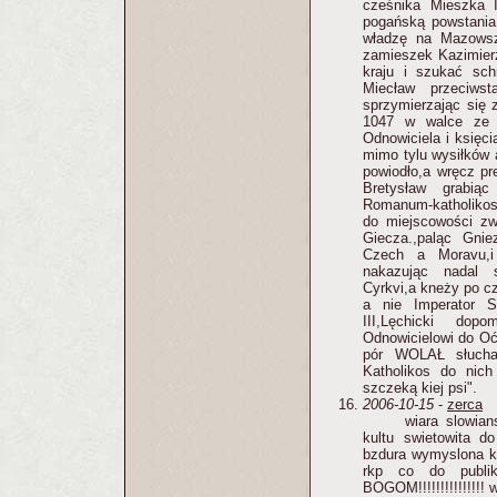
cześnika Mieszka 
pogańską powstania 
władzę na Mazowsz
zamieszek Kazimier
kraju i szukać sch
Miecław przeciwst
sprzymierzając się 
1047 w walce ze 
Odnowiciela i księc
mimo tylu wysiłków 
powiodło,a wręcz pr
Bretysław grabią
Romanum-katholikos 
do miejscowości zw
Giecza.,paląc Gni
Czech a Moravu,i
nakazując nadal 
Cyrkvi,a kneży po c
a nie Imperator 
III,Lęchicki do
Odnowicielowi do Oć
pór WOLAŁ słucha
Katholikos do nich
szczeką kiej psi".
2006-10-15
-
zerca
wiara slowia
kultu swietowita do
bzdura wymyslona k
rkp co do publik
BOGOM!!!!!!!!!!!!!
!! 