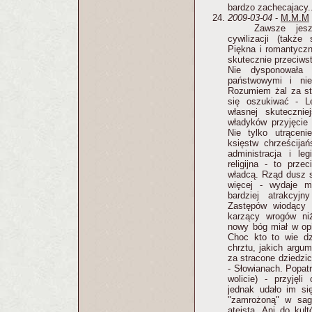
bardzo zachecajacy..
2009-03-04
-
M.M.M
Zawsze jes
cywilizacji (także 
Piękna i romantyczn
skutecznie przeciwst
Nie dysponowała p
państwowymi i nie
Rozumiem żal za st
się oszukiwać - L
własnej skutecznie
władyków przyjęcie 
Nie tylko utrącen
księstw chrześcijań
administracja i le
religijna - to prze
władcą. Rząd dusz 
więcej - wydaje m
bardziej atrakcyj
Zastępów wiodący 
karzący wrogów ni
nowy bóg miał w opi
Choc kto to wie dz
chrztu, jakich argu
za stracone dziedzi
- Słowianach. Popat
wolicie) - przyjęli
jednak udało im si
"zamrożoną" w sag
ateistą. Ani do kul