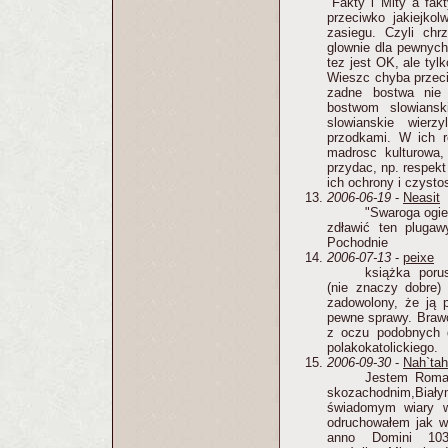
"Fakty i Mity a fak
przeciwko jakiejkolw
zasiegu. Czyli chr
glownie dla pewnych
tez jest OK, ale tyl
Wieszc chyba przeci
zadne bostwa nie 
bostwom slowiansk
slowianskie wierz
przodkami. W ich r
madrosc kulturowa
przydac, np. respekt 
ich ochrony i czystos
2006-06-19
-
Neasit
"Swaroga ogień
zdławić ten plugaw
Pochodnie
2006-07-13
-
peixe
książka poru
(nie znaczy dobre) 
zadowolony, że ją 
pewne sprawy. Brawo 
z oczu podobnych 
polakokatolickiego.
2006-09-30
-
Nah`tah
Jestem Roman
skozachodnim,Bi
świadomym wiary w
odruchowałem jak wł
anno Domini 1034