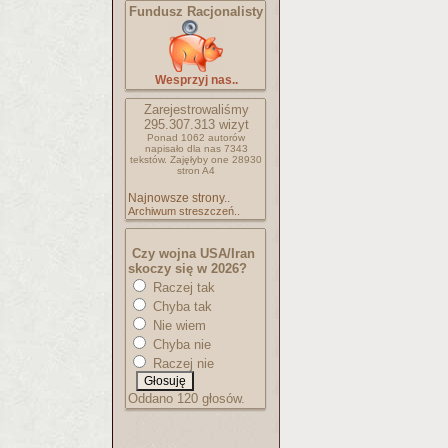
Fundusz Racjonalisty
Wesprzyj nas..
Zarejestrowaliśmy
295.307.313
wizyt
Ponad 1062 autorów
napisało
dla nas 7343
tekstów.
Zajęłyby one 28930
stron A4
Najnowsze strony..
Archiwum streszczeń..
Czy wojna USA/Iran
skoczy się w 2026?
Raczej tak
Chyba tak
Nie wiem
Chyba nie
Raczej nie
Oddano 120 głosów.