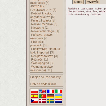
[4]
racjonalisty
·
KOSZULKI
Redakcja zastrzega sobie p
[6]
RACJONALISTY
niecenzuralne, obraźliwe, rekl
·
Kościół, krytyka,
treść niezwiazaną z książką.
[6]
antyklerykalizm
·
[2]
Kultura i sztuka
·
[3]
Nauka i technika
·
[1]
Nietzsche
·
[1]
Nowe technologie
·
Państwo, prawo i
[2]
ekonomia
·
Powieści i
[14]
powiastki
·
Publicystyka, literatura
[3]
faktu i reportaż
·
[3]
Religioznawstwo
·
[1]
Różności
·
[3]
Światopogląd
·
Wolnomularstwo
[10]
(masoneria)
Przejdź do Racjonalisty
Listy od czytelników