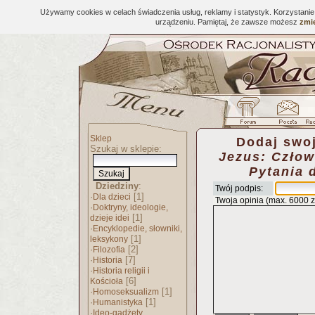
Używamy cookies w celach świadczenia usług, reklamy i statystyk. Korzystani
urządzeniu. Pamiętaj, że zawsze możesz
zmie
Sklep
Dodaj swoj
Szukaj w sklepie:
Jezus: Człowi
Pytania 
Dziedziny
:
Twój podpis:
·
[1]
Dla dzieci
Twoja opinia (max. 6000 
·
Doktryny, ideologie,
[1]
dzieje idei
·
Encyklopedie, słowniki,
[1]
leksykony
·
[2]
Filozofia
·
[7]
Historia
·
Historia religii i
[6]
Kościoła
·
[1]
Homoseksualizm
·
[1]
Humanistyka
·
Ideo-gadżety