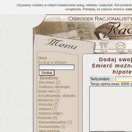
Używamy cookies w celach świadczenia usług, reklamy i statystyk. Korzystani
urządzeniu. Pamiętaj, że zawsze możesz
zmie
Sklep
Dodaj swoj
Szukaj w sklepie:
Śmierć można
hipot
Dziedziny
:
Twój podpis:
·
[1]
Dla dzieci
Twoja opinia (max. 6000 
·
Doktryny, ideologie,
[1]
dzieje idei
·
Encyklopedie, słowniki,
[1]
leksykony
·
[2]
Filozofia
·
[7]
Historia
·
Historia religii i
[6]
Kościoła
·
[1]
Homoseksualizm
·
[1]
Humanistyka
·
Ideo-gadżety