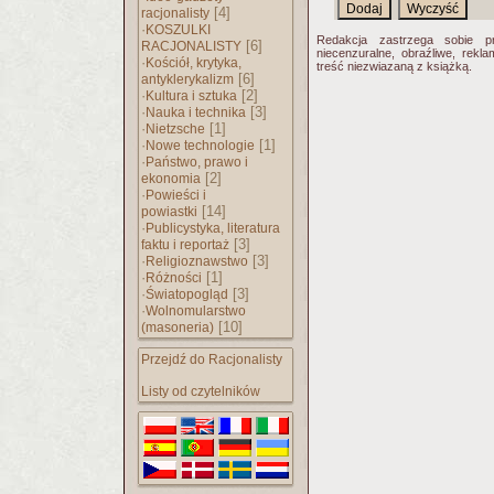
[4]
racjonalisty
·
KOSZULKI
Redakcja zastrzega sobie p
[6]
RACJONALISTY
niecenzuralne, obraźliwe, rekl
·
Kościół, krytyka,
treść niezwiazaną z książką.
[6]
antyklerykalizm
·
[2]
Kultura i sztuka
·
[3]
Nauka i technika
·
[1]
Nietzsche
·
[1]
Nowe technologie
·
Państwo, prawo i
[2]
ekonomia
·
Powieści i
[14]
powiastki
·
Publicystyka, literatura
[3]
faktu i reportaż
·
[3]
Religioznawstwo
·
[1]
Różności
·
[3]
Światopogląd
·
Wolnomularstwo
[10]
(masoneria)
Przejdź do Racjonalisty
Listy od czytelników