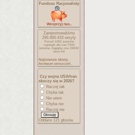
Fundusz Racjonalisty
Wesprzyj nas..
Zarejestrowaliśmy
295.800.433
wizyty
Ponad 1062 autorów
napisało
dla nas 7343
tekstów.
Zajęłyby one 28930
stron A4
Najnowsze strony..
Archiwum streszczeń..
Czy wojna USA/Iran
skoczy się w 2026?
Raczej tak
Chyba tak
Nie wiem
Chyba nie
Raczej nie
Oddano 121 głosów.