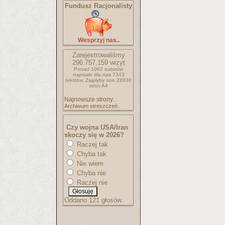
Fundusz Racjonalisty
Wesprzyj nas..
Zarejestrowaliśmy
296.757.159
wizyt
Ponad 1062 autorów
napisało
dla nas 7343
tekstów.
Zajęłyby one 28930
stron A4
Najnowsze strony..
Archiwum streszczeń..
Czy wojna USA/Iran
skoczy się w 2026?
Raczej tak
Chyba tak
Nie wiem
Chyba nie
Raczej nie
Oddano 121 głosów.