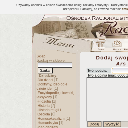
Używamy cookies w celach świadczenia usług, reklamy i statystyk. Korzystani
urządzeniu. Pamiętaj, że zawsze możesz
zmie
Sklep
Dodaj swoj
Szukaj w sklepie:
Ars
Twój podpis:
Dziedziny
:
Twoja opinia (max. 6000 
·
[1]
Dla dzieci
·
Doktryny, ideologie,
[1]
dzieje idei
·
Encyklopedie, słowniki,
[1]
leksykony
·
[2]
Filozofia
·
[7]
Historia
·
Historia religii i
[6]
Kościoła
·
[1]
Homoseksualizm
·
[1]
Humanistyka
·
Ideo-gadżety