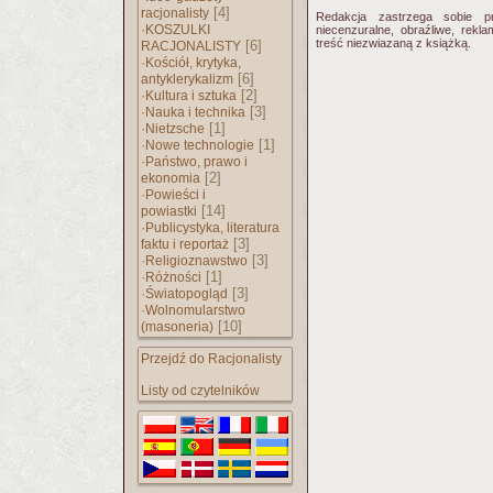
[4]
racjonalisty
Redakcja zastrzega sobie p
·
KOSZULKI
niecenzuralne, obraźliwe, rekl
treść niezwiazaną z książką.
[6]
RACJONALISTY
·
Kościół, krytyka,
[6]
antyklerykalizm
·
[2]
Kultura i sztuka
·
[3]
Nauka i technika
·
[1]
Nietzsche
·
[1]
Nowe technologie
·
Państwo, prawo i
[2]
ekonomia
·
Powieści i
[14]
powiastki
·
Publicystyka, literatura
[3]
faktu i reportaż
·
[3]
Religioznawstwo
·
[1]
Różności
·
[3]
Światopogląd
·
Wolnomularstwo
[10]
(masoneria)
Przejdź do Racjonalisty
Listy od czytelników