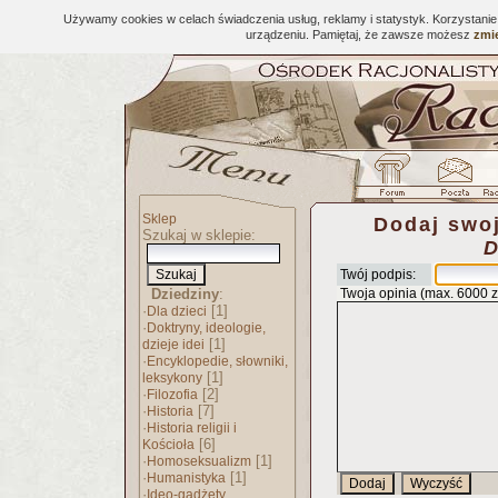
Używamy cookies w celach świadczenia usług, reklamy i statystyk. Korzystani
urządzeniu. Pamiętaj, że zawsze możesz
zmie
Sklep
Dodaj swoj
Szukaj w sklepie:
D
Twój podpis:
Dziedziny
:
Twoja opinia (max. 6000 
·
[1]
Dla dzieci
·
Doktryny, ideologie,
[1]
dzieje idei
·
Encyklopedie, słowniki,
[1]
leksykony
·
[2]
Filozofia
·
[7]
Historia
·
Historia religii i
[6]
Kościoła
·
[1]
Homoseksualizm
·
[1]
Humanistyka
·
Ideo-gadżety