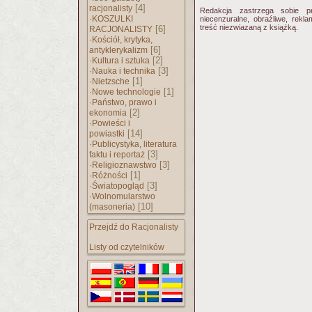
[4]
racjonalisty
Redakcja zastrzega sobie p
·
KOSZULKI
niecenzuralne, obraźliwe, rekl
treść niezwiazaną z książką.
[6]
RACJONALISTY
·
Kościół, krytyka,
[6]
antyklerykalizm
·
[2]
Kultura i sztuka
·
[3]
Nauka i technika
·
[1]
Nietzsche
·
[1]
Nowe technologie
·
Państwo, prawo i
[2]
ekonomia
·
Powieści i
[14]
powiastki
·
Publicystyka, literatura
[3]
faktu i reportaż
·
[3]
Religioznawstwo
·
[1]
Różności
·
[3]
Światopogląd
·
Wolnomularstwo
[10]
(masoneria)
Przejdź do Racjonalisty
Listy od czytelników