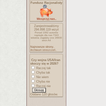
Fundusz Racjonalisty
Wesprzyj nas..
Zarejestrowaliśmy
294.898.119
wizyt
Ponad 1062 autorów
napisało
dla nas 7343
tekstów.
Zajęłyby one 28930
stron A4
Najnowsze strony..
Archiwum streszczeń..
Czy wojna USA/Iran
skoczy się w 2026?
Raczej tak
Chyba tak
Nie wiem
Chyba nie
Raczej nie
Oddano 120 głosów.