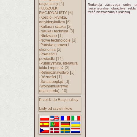
[4]
racjonalisty
Redakcja zastrzega sobie p
·
KOSZULKI
niecenzuralne, obraźliwe, rekl
treść niezwiazaną z książką.
[6]
RACJONALISTY
·
Kościół, krytyka,
[6]
antyklerykalizm
·
[2]
Kultura i sztuka
·
[3]
Nauka i technika
·
[1]
Nietzsche
·
[1]
Nowe technologie
·
Państwo, prawo i
[2]
ekonomia
·
Powieści i
[14]
powiastki
·
Publicystyka, literatura
[3]
faktu i reportaż
·
[3]
Religioznawstwo
·
[1]
Różności
·
[3]
Światopogląd
·
Wolnomularstwo
[10]
(masoneria)
Przejdź do Racjonalisty
Listy od czytelników