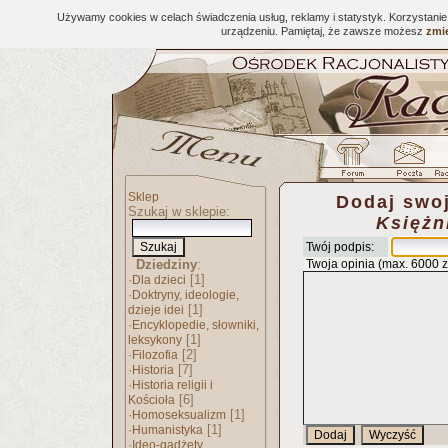
Używamy cookies w celach świadczenia usług, reklamy i statystyk. Korzystani
urządzeniu. Pamiętaj, że zawsze możesz
zmie
Sklep
Dodaj swoj
Szukaj w sklepie:
Księżn
Twój podpis:
Dziedziny
:
Twoja opinia (max. 6000 
·
[1]
Dla dzieci
·
Doktryny, ideologie,
[1]
dzieje idei
·
Encyklopedie, słowniki,
[1]
leksykony
·
[2]
Filozofia
·
[7]
Historia
·
Historia religii i
[6]
Kościoła
·
[1]
Homoseksualizm
·
[1]
Humanistyka
·
Ideo-gadżety