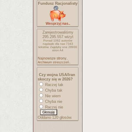
Fundusz Racjonalisty
Wesprzyj nas..
Zarejestrowaliśmy
295.295.557
wizyt
Ponad 1062 autorów
napisało
dla nas 7343
tekstów.
Zajęłyby one 28930
stron A4
Najnowsze strony..
Archiwum streszczeń..
Czy wojna USA/Iran
skoczy się w 2026?
Raczej tak
Chyba tak
Nie wiem
Chyba nie
Raczej nie
Oddano 120 głosów.