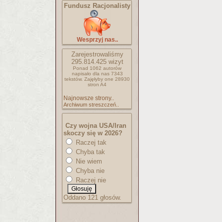
Fundusz Racjonalisty
Wesprzyj nas..
Zarejestrowaliśmy
295.814.425
wizyt
Ponad 1062 autorów
napisało
dla nas 7343
tekstów.
Zajęłyby one 28930
stron A4
Najnowsze strony..
Archiwum streszczeń..
Czy wojna USA/Iran
skoczy się w 2026?
Raczej tak
Chyba tak
Nie wiem
Chyba nie
Raczej nie
Oddano 121 głosów.