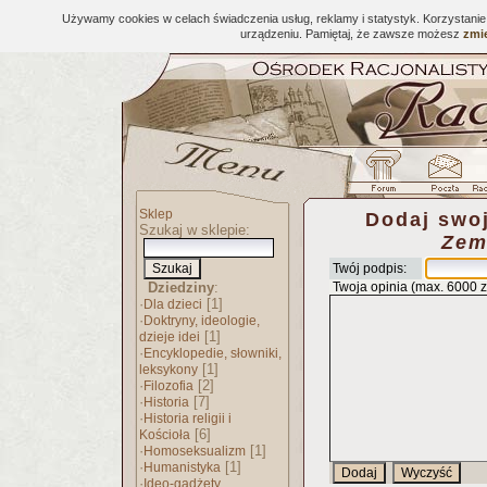
Używamy cookies w celach świadczenia usług, reklamy i statystyk. Korzystani
urządzeniu. Pamiętaj, że zawsze możesz
zmie
Sklep
Dodaj swoj
Szukaj w sklepie:
Zem
Twój podpis:
Dziedziny
:
Twoja opinia (max. 6000 
·
[1]
Dla dzieci
·
Doktryny, ideologie,
[1]
dzieje idei
·
Encyklopedie, słowniki,
[1]
leksykony
·
[2]
Filozofia
·
[7]
Historia
·
Historia religii i
[6]
Kościoła
·
[1]
Homoseksualizm
·
[1]
Humanistyka
·
Ideo-gadżety