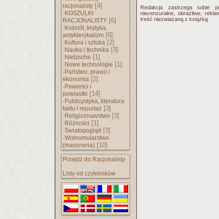
[4]
racjonalisty
Redakcja zastrzega sobie p
·
KOSZULKI
niecenzuralne, obraźliwe, rekl
treść niezwiazaną z książką.
[6]
RACJONALISTY
·
Kościół, krytyka,
[6]
antyklerykalizm
·
[2]
Kultura i sztuka
·
[3]
Nauka i technika
·
[1]
Nietzsche
·
[1]
Nowe technologie
·
Państwo, prawo i
[2]
ekonomia
·
Powieści i
[14]
powiastki
·
Publicystyka, literatura
[3]
faktu i reportaż
·
[3]
Religioznawstwo
·
[1]
Różności
·
[3]
Światopogląd
·
Wolnomularstwo
[10]
(masoneria)
Przejdź do Racjonalisty
Listy od czytelników