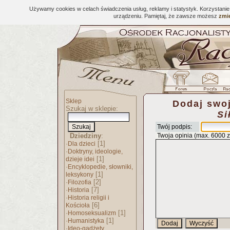
Używamy cookies w celach świadczenia usług, reklamy i statystyk. Korzystani
urządzeniu. Pamiętaj, że zawsze możesz
zmie
Sklep
Dodaj swoj
Szukaj w sklepie:
Si
Twój podpis:
Dziedziny
:
Twoja opinia (max. 6000 
·
[1]
Dla dzieci
·
Doktryny, ideologie,
[1]
dzieje idei
·
Encyklopedie, słowniki,
[1]
leksykony
·
[2]
Filozofia
·
[7]
Historia
·
Historia religii i
[6]
Kościoła
·
[1]
Homoseksualizm
·
[1]
Humanistyka
·
Ideo-gadżety