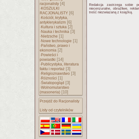
[4]
racjonalisty
Redakcja zastrzega sobie p
·
KOSZULKI
niecenzuralne, obraźliwe, rekl
treść niezwiazaną z książką.
[6]
RACJONALISTY
·
Kościół, krytyka,
[6]
antyklerykalizm
·
[2]
Kultura i sztuka
·
[3]
Nauka i technika
·
[1]
Nietzsche
·
[1]
Nowe technologie
·
Państwo, prawo i
[2]
ekonomia
·
Powieści i
[14]
powiastki
·
Publicystyka, literatura
[3]
faktu i reportaż
·
[3]
Religioznawstwo
·
[1]
Różności
·
[3]
Światopogląd
·
Wolnomularstwo
[10]
(masoneria)
Przejdź do Racjonalisty
Listy od czytelników