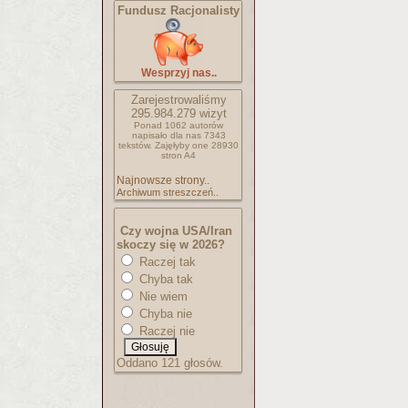
Fundusz Racjonalisty
Wesprzyj nas..
Zarejestrowaliśmy
295.984.279
wizyt
Ponad 1062 autorów
napisało
dla nas 7343
tekstów.
Zajęłyby one 28930
stron A4
Najnowsze strony..
Archiwum streszczeń..
Czy wojna USA/Iran
skoczy się w 2026?
Raczej tak
Chyba tak
Nie wiem
Chyba nie
Raczej nie
Oddano 121 głosów.