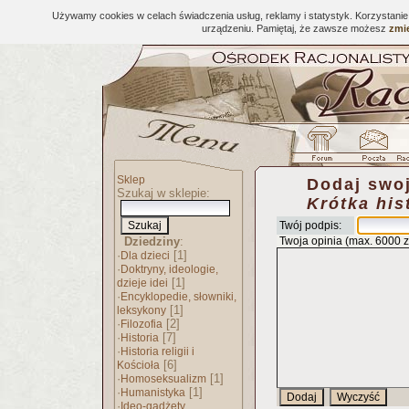
Używamy cookies w celach świadczenia usług, reklamy i statystyk. Korzystani
urządzeniu. Pamiętaj, że zawsze możesz
zmie
Sklep
Dodaj swoj
Szukaj w sklepie:
Krótka his
Twój podpis:
Dziedziny
:
Twoja opinia (max. 6000 
·
[1]
Dla dzieci
·
Doktryny, ideologie,
[1]
dzieje idei
·
Encyklopedie, słowniki,
[1]
leksykony
·
[2]
Filozofia
·
[7]
Historia
·
Historia religii i
[6]
Kościoła
·
[1]
Homoseksualizm
·
[1]
Humanistyka
·
Ideo-gadżety