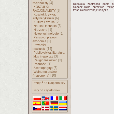
[4]
racjonalisty
Redakcja zastrzega sobie p
·
KOSZULKI
niecenzuralne, obraźliwe, rekl
treść niezwiazaną z książką.
[6]
RACJONALISTY
·
Kościół, krytyka,
[6]
antyklerykalizm
·
[2]
Kultura i sztuka
·
[3]
Nauka i technika
·
[1]
Nietzsche
·
[1]
Nowe technologie
·
Państwo, prawo i
[2]
ekonomia
·
Powieści i
[14]
powiastki
·
Publicystyka, literatura
[3]
faktu i reportaż
·
[3]
Religioznawstwo
·
[1]
Różności
·
[3]
Światopogląd
·
Wolnomularstwo
[10]
(masoneria)
Przejdź do Racjonalisty
Listy od czytelników