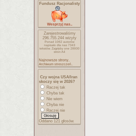
Fundusz Racjonalisty
Wesprzyj nas..
Zarejestrowaliśmy
296.755.244
wizyty
Ponad 1062 autorów
napisało
dla nas 7343
tekstów.
Zajęłyby one 28930
stron A4
Najnowsze strony..
Archiwum streszczeń..
Czy wojna USA/Iran
skoczy się w 2026?
Raczej tak
Chyba tak
Nie wiem
Chyba nie
Raczej nie
Oddano 121 głosów.