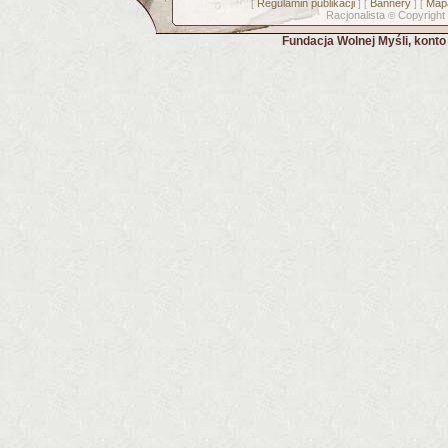
Regulamin publikacji
Bannery
Mapa
[
] [
] [
Racjonalista
Copyright
©
Fundacja Wolnej Myśli, kont