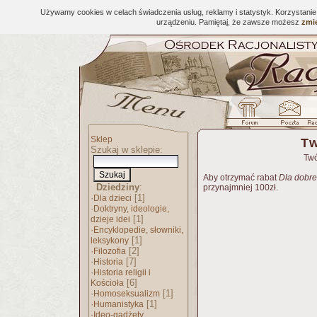
Używamy cookies w celach świadczenia usług, reklamy i statystyk. Korzystani
urządzeniu. Pamiętaj, że zawsze możesz
zmie
Sklep
Tw
Szukaj w sklepie:
Twó
Aby otrzymać rabat
Dla dobre
Dziedziny
:
przynajmniej 100zł.
·
[1]
Dla dzieci
·
Doktryny, ideologie,
[1]
dzieje idei
·
Encyklopedie, słowniki,
[1]
leksykony
·
[2]
Filozofia
·
[7]
Historia
·
Historia religii i
[6]
Kościoła
·
[1]
Homoseksualizm
·
[1]
Humanistyka
·
Ideo-gadżety