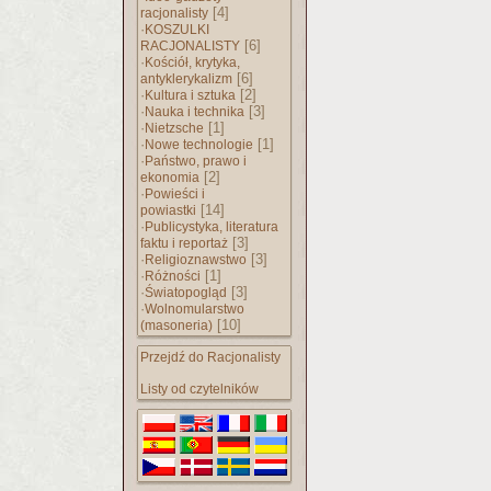
[4]
racjonalisty
·
KOSZULKI
[6]
RACJONALISTY
·
Kościół, krytyka,
[6]
antyklerykalizm
·
[2]
Kultura i sztuka
·
[3]
Nauka i technika
·
[1]
Nietzsche
·
[1]
Nowe technologie
·
Państwo, prawo i
[2]
ekonomia
·
Powieści i
[14]
powiastki
·
Publicystyka, literatura
[3]
faktu i reportaż
·
[3]
Religioznawstwo
·
[1]
Różności
·
[3]
Światopogląd
·
Wolnomularstwo
[10]
(masoneria)
Przejdź do Racjonalisty
Listy od czytelników