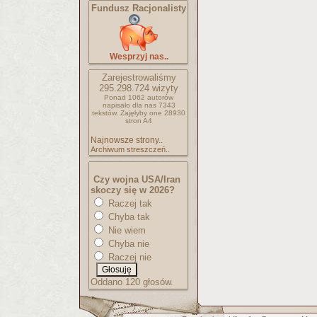
Fundusz Racjonalisty
Wesprzyj nas..
Zarejestrowaliśmy
295.298.724
wizyty
Ponad 1062 autorów
napisało
dla nas 7343
tekstów.
Zajęłyby one 28930
stron A4
Najnowsze strony..
Archiwum streszczeń..
Czy wojna USA/Iran
skoczy się w 2026?
Raczej tak
Chyba tak
Nie wiem
Chyba nie
Raczej nie
Oddano 120 głosów.