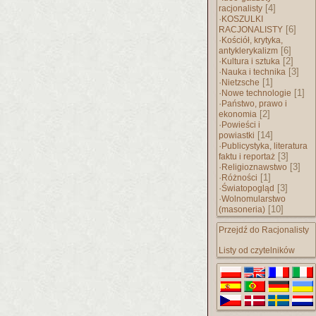
[4]
racjonalisty
·
KOSZULKI
[6]
RACJONALISTY
·
Kościół, krytyka,
[6]
antyklerykalizm
·
[2]
Kultura i sztuka
·
[3]
Nauka i technika
·
[1]
Nietzsche
·
[1]
Nowe technologie
·
Państwo, prawo i
[2]
ekonomia
·
Powieści i
[14]
powiastki
·
Publicystyka, literatura
[3]
faktu i reportaż
·
[3]
Religioznawstwo
·
[1]
Różności
·
[3]
Światopogląd
·
Wolnomularstwo
[10]
(masoneria)
Przejdź do Racjonalisty
Listy od czytelników