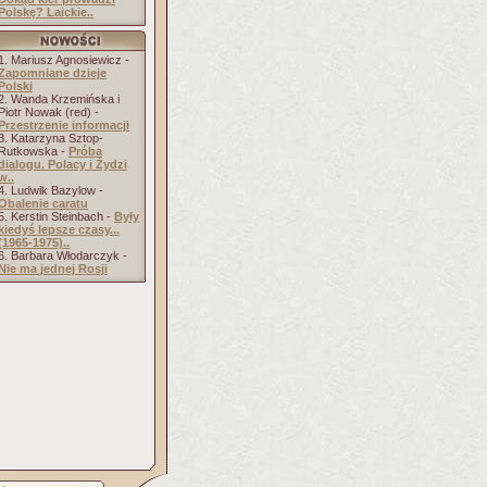
Polskę? Laickie..
1. Mariusz Agnosiewicz -
Zapomniane dzieje
Polski
2. Wanda Krzemińska i
Piotr Nowak (red) -
Przestrzenie informacji
3. Katarzyna Sztop-
Rutkowska -
Próba
dialogu. Polacy i Żydzi
w..
4. Ludwik Bazylow -
Obalenie caratu
5. Kerstin Steinbach -
Były
kiedyś lepsze czasy...
(1965-1975)..
6. Barbara Włodarczyk -
Nie ma jednej Rosji