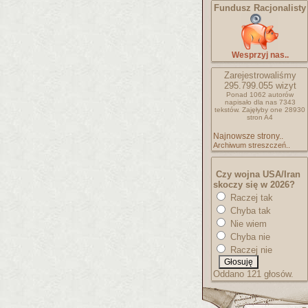
Fundusz Racjonalisty
Wesprzyj nas..
Zarejestrowaliśmy
295.799.055
wizyt
Ponad 1062 autorów
napisało
dla nas 7343
tekstów.
Zajęłyby one 28930
stron A4
Najnowsze strony..
Archiwum streszczeń..
Czy wojna USA/Iran
skoczy się w 2026?
Raczej tak
Chyba tak
Nie wiem
Chyba nie
Raczej nie
Oddano 121 głosów.