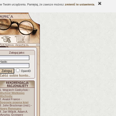
ne w Twoim urządzeniu. Pamiętaj, że zawsze możesz
zmienić te ustawienia
.
Zaloguj jako
:
Hasło
:
OpenID
Załóż sobie konto..
1. Wojciech Giełżyński -
Wschód Wielkiego
Wschodu
2. Anatol France -
Bogowie pragną krwi
3. John Brockman (red.) -
Nowy Renesans
4. Jan Wójcik, Adam A.
Myszka, Grzegorz