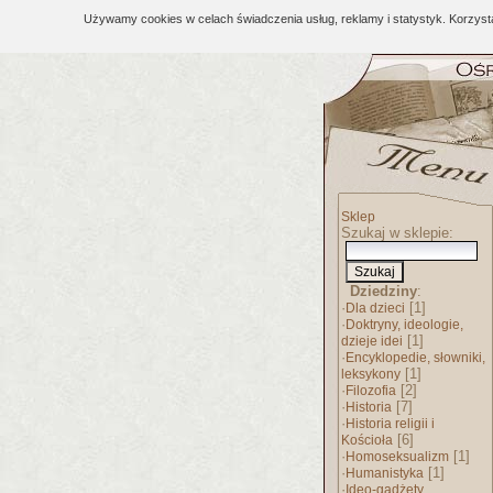
Używamy cookies w celach świadczenia usług, reklamy i statystyk. Korzys
Sklep
Szukaj w sklepie:
Dziedziny
:
·
[1]
Dla dzieci
·
Doktryny, ideologie,
[1]
dzieje idei
·
Encyklopedie, słowniki,
[1]
leksykony
·
[2]
Filozofia
·
[7]
Historia
·
Historia religii i
[6]
Kościoła
·
[1]
Homoseksualizm
·
[1]
Humanistyka
·
Ideo-gadżety