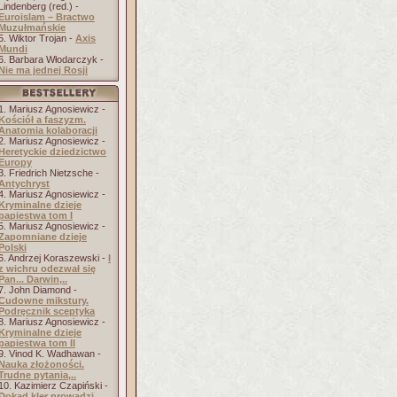
Lindenberg (red.) -
Euroislam – Bractwo
Muzułmańskie
5. Wiktor Trojan -
Axis
Mundi
6. Barbara Włodarczyk -
Nie ma jednej Rosji
1. Mariusz Agnosiewicz -
Kościół a faszyzm.
Anatomia kolaboracji
2. Mariusz Agnosiewicz -
Heretyckie dziedzictwo
Europy
3. Friedrich Nietzsche -
Antychryst
4. Mariusz Agnosiewicz -
Kryminalne dzieje
papiestwa tom I
5. Mariusz Agnosiewicz -
Zapomniane dzieje
Polski
6. Andrzej Koraszewski -
I
z wichru odezwał się
Pan... Darwin,..
7. John Diamond -
Cudowne mikstury.
Podręcznik sceptyka
8. Mariusz Agnosiewicz -
Kryminalne dzieje
papiestwa tom II
9. Vinod K. Wadhawan -
Nauka złożoności.
Trudne pytania,..
10. Kazimierz Czapiński -
Dokąd kler prowadzi