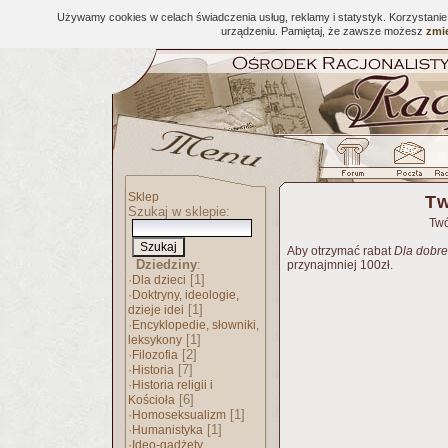
Używamy cookies w celach świadczenia usług, reklamy i statystyk. Korzystani
urządzeniu. Pamiętaj, że zawsze możesz
zmie
Sklep
Tw
Szukaj w sklepie:
Twó
Aby otrzymać rabat
Dla dobre
Dziedziny
:
przynajmniej 100zł.
·
[1]
Dla dzieci
·
Doktryny, ideologie,
[1]
dzieje idei
·
Encyklopedie, słowniki,
[1]
leksykony
·
[2]
Filozofia
·
[7]
Historia
·
Historia religii i
[6]
Kościoła
·
[1]
Homoseksualizm
·
[1]
Humanistyka
·
Ideo-gadżety