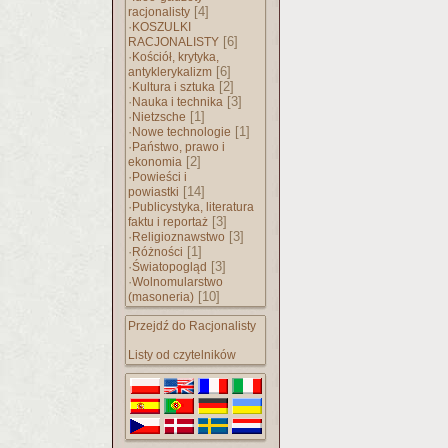
[4]
racjonalisty
·
KOSZULKI
[6]
RACJONALISTY
·
Kościół, krytyka,
[6]
antyklerykalizm
·
[2]
Kultura i sztuka
·
[3]
Nauka i technika
·
[1]
Nietzsche
·
[1]
Nowe technologie
·
Państwo, prawo i
[2]
ekonomia
·
Powieści i
[14]
powiastki
·
Publicystyka, literatura
[3]
faktu i reportaż
·
[3]
Religioznawstwo
·
[1]
Różności
·
[3]
Światopogląd
·
Wolnomularstwo
[10]
(masoneria)
Przejdź do Racjonalisty
Listy od czytelników