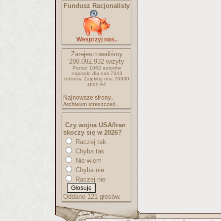
Fundusz Racjonalisty
Wesprzyj nas..
Zarejestrowaliśmy
298.092.932
wizyty
Ponad 1062 autorów
napisało
dla nas 7343
tekstów.
Zajęłyby one 28930
stron A4
Najnowsze strony..
Archiwum streszczeń..
Czy wojna USA/Iran
skoczy się w 2026?
Raczej tak
Chyba tak
Nie wiem
Chyba nie
Raczej nie
Oddano 121 głosów.