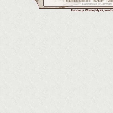
Regulamin publikacji
Bannery
Mapa
[
] [
] [
Racjonalista
Copyright
©
Fundacja Wolnej Myśli, kont