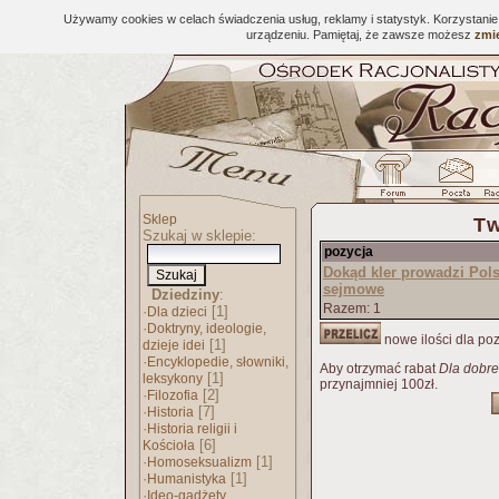
Używamy cookies w celach świadczenia usług, reklamy i statystyk. Korzystani
urządzeniu. Pamiętaj, że zawsze możesz
zmie
Sklep
Tw
Szukaj w sklepie:
pozycja
Dokąd kler prowadzi Pol
sejmowe
Dziedziny
:
Razem: 1
·
[1]
Dla dzieci
·
Doktryny, ideologie,
nowe ilości dla poz
[1]
dzieje idei
·
Encyklopedie, słowniki,
Aby otrzymać rabat
Dla dobre
[1]
leksykony
przynajmniej 100zł.
·
[2]
Filozofia
·
[7]
Historia
·
Historia religii i
[6]
Kościoła
·
[1]
Homoseksualizm
·
[1]
Humanistyka
·
Ideo-gadżety