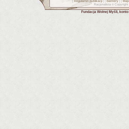
Regulamin publikacji
Bannery
Mapa
[
] [
] [
Racjonalista
Copyright
©
Fundacja Wolnej Myśli, kont