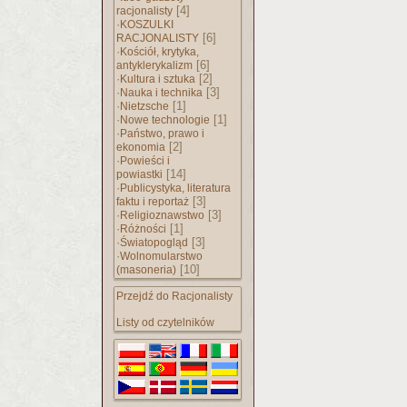
[4]
racjonalisty
·
KOSZULKI
[6]
RACJONALISTY
·
Kościół, krytyka,
[6]
antyklerykalizm
·
[2]
Kultura i sztuka
·
[3]
Nauka i technika
·
[1]
Nietzsche
·
[1]
Nowe technologie
·
Państwo, prawo i
[2]
ekonomia
·
Powieści i
[14]
powiastki
·
Publicystyka, literatura
[3]
faktu i reportaż
·
[3]
Religioznawstwo
·
[1]
Różności
·
[3]
Światopogląd
·
Wolnomularstwo
[10]
(masoneria)
Przejdź do Racjonalisty
Listy od czytelników