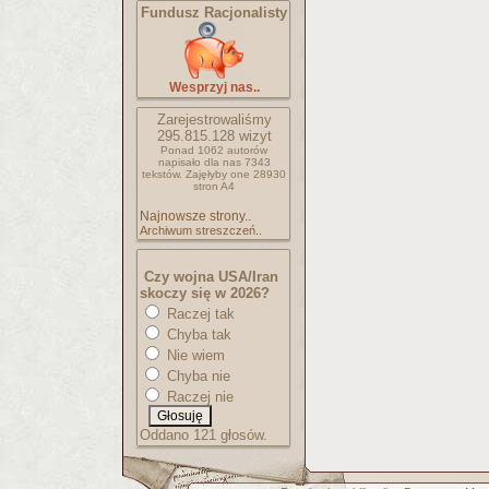
Fundusz Racjonalisty
Wesprzyj nas..
Zarejestrowaliśmy
295.815.128
wizyt
Ponad 1062 autorów
napisało
dla nas 7343
tekstów.
Zajęłyby one 28930
stron A4
Najnowsze strony..
Archiwum streszczeń..
Czy wojna USA/Iran
skoczy się w 2026?
Raczej tak
Chyba tak
Nie wiem
Chyba nie
Raczej nie
Oddano 121 głosów.