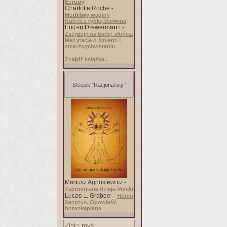
Europy
Charlotte Roche -
Modlitwy waginy
Kubek z rybką Darwina
Eugen Drewermann -
Zstępuję na barkę słońca.
Medytacje o śmierci i
zmartwychwstaniu
Znajdź książkę..
Sklepik "Racjonalisty"
Mariusz Agnosiewicz -
Zapomniane dzieje Polski
Lucas L. Grabeel -
Homo
Sanctus. Opowieść
homokapłana
Złota myśl