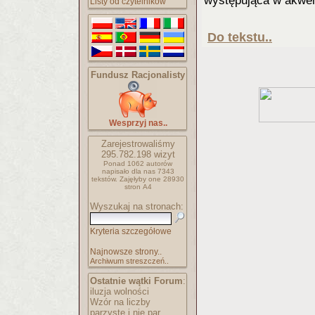
występująca w akwen
Listy od czytelników
Do tekstu..
Fundusz Racjonalisty
Wesprzyj nas..
Zarejestrowaliśmy
295.782.198
wizyt
Ponad 1062 autorów
napisało
dla nas 7343
tekstów.
Zajęłyby one 28930
stron A4
Wyszukaj na stronach:
Kryteria szczegółowe
Najnowsze strony..
Archiwum streszczeń..
Ostatnie wątki Forum
:
iluzja wolności
Wzór na liczby
parzyste i nie par..