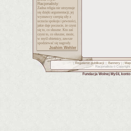
Racjonalisty:
Żadna religia nie utrzymuje
się dzięki argumentacji; jej
wyznawcy czerpią siły z
uczucia spokoju i pewności,
jakie daje poczucie, że czyni
się to, co słuszne. Kto zaś
czyni to, co słuszne, może,
w myśl obietnicy, zawsze
spodziewać się nagrody.
Joahim Wehler
Regulamin publikacji
Bannery
Mapa
[
] [
] [
Racjonalista
Copyright
©
Fundacja Wolnej Myśli, kont