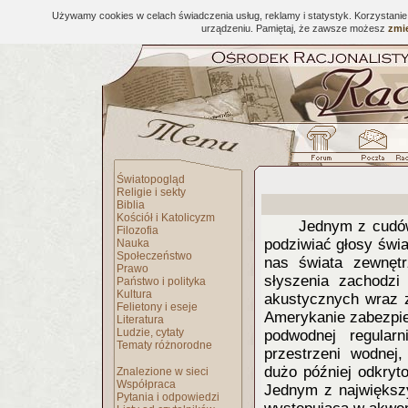
Używamy cookies w celach świadczenia usług, reklamy i statystyk. Korzystani
urządzeniu. Pamiętaj, że zawsze możesz
zmie
Światopogląd
Religie i sekty
Biblia
Kościół i Katolicyzm
Jednym z cudów
Filozofia
podziwiać głosy świa
Nauka
Społeczeństwo
nas świata zewnęt
Prawo
słyszenia zachodzi 
Państwo i polityka
Kultura
akustycznych wraz z
Felietony i eseje
Amerykanie zabezpiec
Literatura
Ludzie, cytaty
podwodnej regularn
Tematy różnorodne
przestrzeni wodnej,
dużo później odkryt
Znalezione w sieci
Współpraca
Jednym z największ
Pytania i odpowiedzi