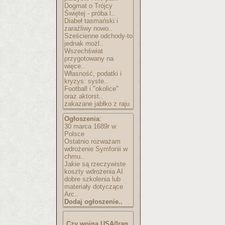
Dogmat o Trójcy
Świętej - próba l..
Diabeł tasmański i
zaraźliwy nowo..
Sześcienne odchody-to
jednak możl..
Wszechświat
przygotowany na
więce..
Własność, podatki i
kryzys: syste..
Football i "okolice"
oraz aktorst..
zakazane jabłko z raju
Ogłoszenia
:
30 marca 1689r w
Polsce
Ostatnio rozważam
wdrożenie Symfonii w
chmu..
Jakie są rzeczywiste
koszty wdrożenia AI
dobre szkolenia lub
materiały dotyczące
Arc..
Dodaj ogłoszenie..
Czy wojna USA/Iran