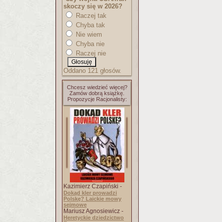
skoczy się w 2026?
Raczej tak
Chyba tak
Nie wiem
Chyba nie
Raczej nie
Oddano 121 głosów.
Chcesz wiedzieć więcej?
Zamów dobrą książkę.
Propozycje Racjonalisty:
Kazimierz Czapiński -
Dokąd kler prowadzi
Polskę? Laickie mowy
sejmowe
Mariusz Agnosiewicz -
Heretyckie dziedzictwo