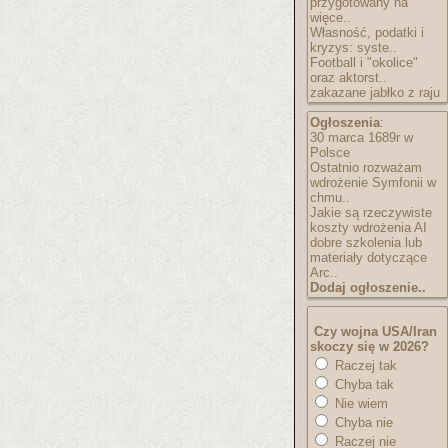
przygotowany na
więce..
Własność, podatki i
kryzys: syste..
Football i "okolice"
oraz aktorst..
zakazane jabłko z raju
Ogłoszenia
:
30 marca 1689r w
Polsce
Ostatnio rozważam
wdrożenie Symfonii w
chmu..
Jakie są rzeczywiste
koszty wdrożenia AI
dobre szkolenia lub
materiały dotyczące
Arc..
Dodaj ogłoszenie..
Czy wojna USA/Iran
skoczy się w 2026?
Raczej tak
Chyba tak
Nie wiem
Chyba nie
Raczej nie