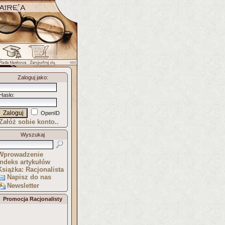
Zaloguj jako
:
Hasło
:
OpenID
Załóż sobie konto..
Wyszukaj
Wprowadzenie
Indeks artykułów
Książka: Racjonalista
Napisz do nas
Newsletter
Promocja Racjonalisty