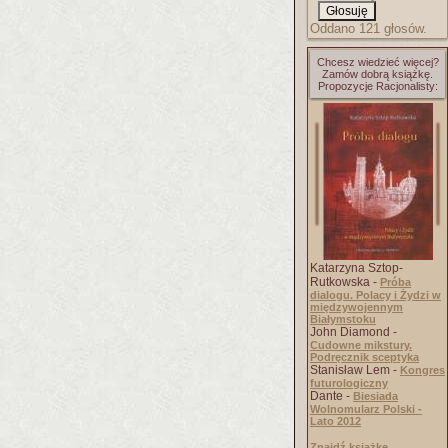
Oddano 121 głosów.
Chcesz wiedzieć więcej?
Zamów dobrą książkę.
Propozycje Racjonalisty:
Katarzyna Sztop-
Rutkowska -
Próba
dialogu. Polacy i Żydzi w
międzywojennym
Białymstoku
John Diamond -
Cudowne mikstury.
Podręcznik sceptyka
Stanisław Lem -
Kongres
futurologiczny
Dante -
Biesiada
Wolnomularz Polski -
Lato 2012
Znajdź książkę..