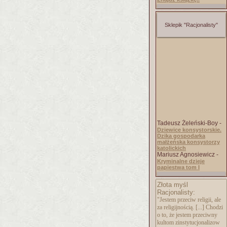
Sklepik "Racjonalisty"
Tadeusz Żeleński-Boy -
Dziewice konsystorskie.
Dzika gospodarka
małżeńska konsystorzy
katolickich
Mariusz Agnosiewicz -
Kryminalne dzieje
papiestwa tom I
Złota myśl
Racjonalisty:
"Jestem przeciw religii, ale
za religijnością. [...] Chodzi
o to, że jestem przeciwny
kultom zinstytucjonalizow