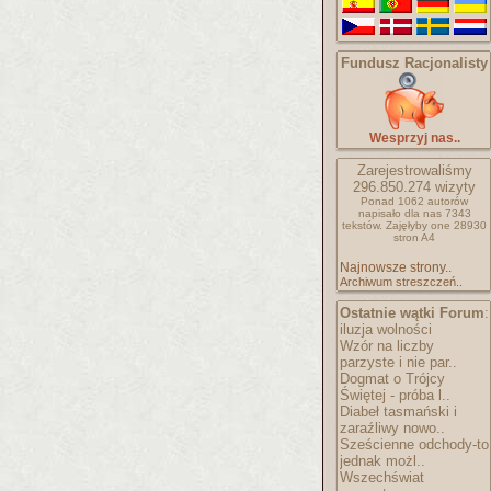
Fundusz Racjonalisty
Wesprzyj nas..
Zarejestrowaliśmy
296.850.274
wizyty
Ponad 1062 autorów
napisało
dla nas 7343
tekstów.
Zajęłyby one 28930
stron A4
Najnowsze strony..
Archiwum streszczeń..
Ostatnie wątki Forum
:
iluzja wolności
Wzór na liczby
parzyste i nie par..
Dogmat o Trójcy
Świętej - próba l..
Diabeł tasmański i
zaraźliwy nowo..
Sześcienne odchody-to
jednak możl..
Wszechświat