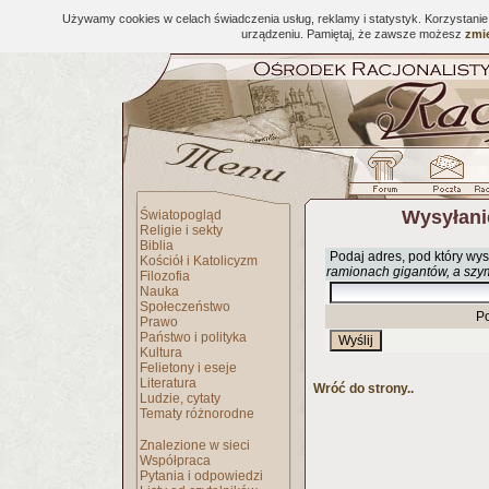
Używamy cookies w celach świadczenia usług, reklamy i statystyk. Korzystani
urządzeniu. Pamiętaj, że zawsze możesz
zmie
Wysyłani
Światopogląd
Religie i sekty
Biblia
Podaj adres, pod który wys
Kościół i Katolicyzm
ramionach gigantów, a szy
Filozofia
Nauka
Społeczeństwo
P
Prawo
Państwo i polityka
Kultura
Felietony i eseje
Literatura
Wróć do strony..
Ludzie, cytaty
Tematy różnorodne
Znalezione w sieci
Współpraca
Pytania i odpowiedzi