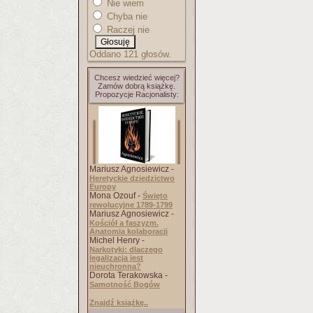
Nie wiem
Chyba nie
Raczej nie
Oddano 121 głosów.
Chcesz wiedzieć więcej?
Zamów dobrą książkę.
Propozycje Racjonalisty:
Mariusz Agnosiewicz -
Heretyckie dziedzictwo
Europy
Mona Ozouf -
Święto
rewolucyjne 1789-1799
Mariusz Agnosiewicz -
Kościół a faszyzm.
Anatomia kolaboracji
Michel Henry -
Narkotyki: dlaczego
legalizacja jest
nieuchronna?
Dorota Terakowska -
Samotność Bogów
Znajdź książkę..