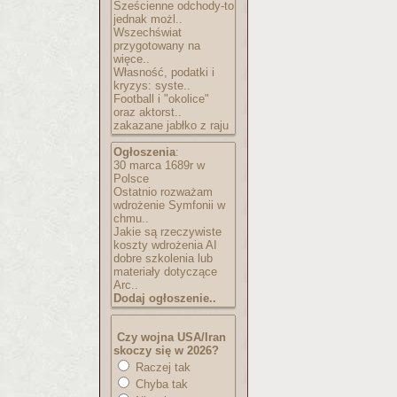
Sześcienne odchody-to
jednak możl..
Wszechświat
przygotowany na
więce..
Własność, podatki i
kryzys: syste..
Football i "okolice"
oraz aktorst..
zakazane jabłko z raju
Ogłoszenia
:
30 marca 1689r w
Polsce
Ostatnio rozważam
wdrożenie Symfonii w
chmu..
Jakie są rzeczywiste
koszty wdrożenia AI
dobre szkolenia lub
materiały dotyczące
Arc..
Dodaj ogłoszenie..
Czy wojna USA/Iran
skoczy się w 2026?
Raczej tak
Chyba tak