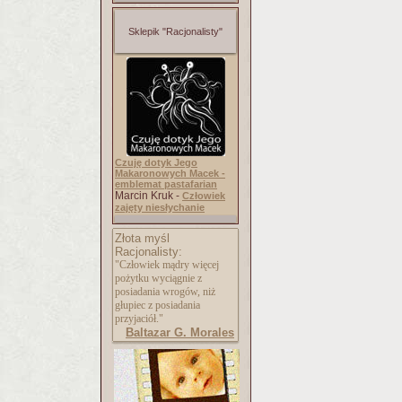
Sklepik "Racjonalisty"
Czuję dotyk Jego
Makaronowych Macek -
emblemat pastafarian
Marcin Kruk -
Człowiek
zajęty niesłychanie
Złota myśl
Racjonalisty:
"Człowiek mądry więcej
pożytku wyciągnie z
posiadania wrogów, niż
głupiec z posiadania
przyjaciół."
Baltazar G. Morales