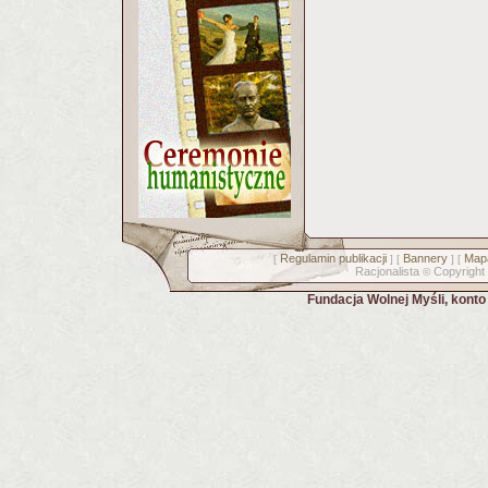
Regulamin publikacji
Bannery
Mapa
[
] [
] [
Racjonalista
Copyright
©
Fundacja Wolnej Myśli, kont