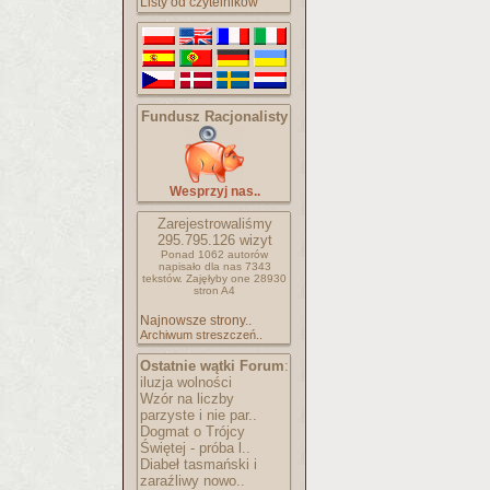
Listy od czytelników
Fundusz Racjonalisty
Wesprzyj nas..
Zarejestrowaliśmy
295.795.126
wizyt
Ponad 1062 autorów
napisało
dla nas 7343
tekstów.
Zajęłyby one 28930
stron A4
Najnowsze strony..
Archiwum streszczeń..
Ostatnie wątki Forum
:
iluzja wolności
Wzór na liczby
parzyste i nie par..
Dogmat o Trójcy
Świętej - próba l..
Diabeł tasmański i
zaraźliwy nowo..