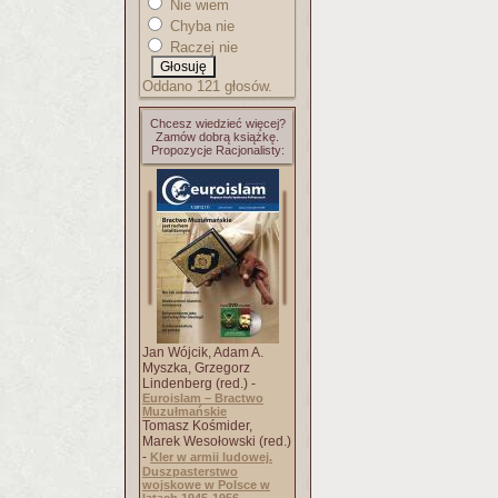
Nie wiem
Chyba nie
Raczej nie
Oddano 121 głosów.
Chcesz wiedzieć więcej?
Zamów dobrą książkę.
Propozycje Racjonalisty:
Jan Wójcik, Adam A.
Myszka, Grzegorz
Lindenberg (red.) -
Euroislam – Bractwo
Muzułmańskie
Tomasz Kośmider,
Marek Wesołowski (red.)
-
Kler w armii ludowej.
Duszpasterstwo
wojskowe w Polsce w