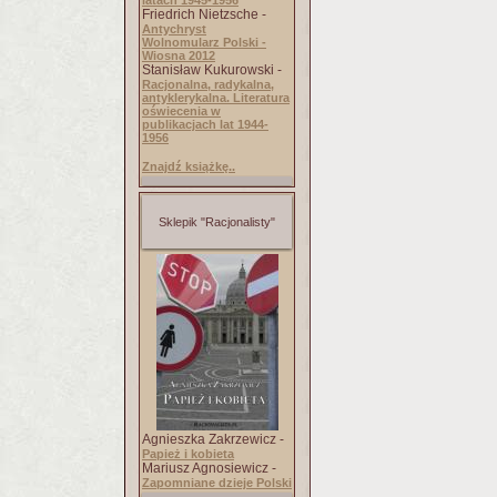
latach 1945-1956
Friedrich Nietzsche -
Antychryst
Wolnomularz Polski -
Wiosna 2012
Stanisław Kukurowski -
Racjonalna, radykalna,
antyklerykalna. Literatura
oświecenia w
publikacjach lat 1944-
1956
Znajdź książkę..
Sklepik "Racjonalisty"
Agnieszka Zakrzewicz -
Papież i kobieta
Mariusz Agnosiewicz -
Zapomniane dzieje Polski