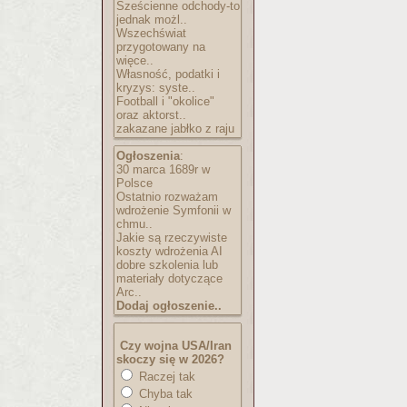
Sześcienne odchody-to
jednak możl..
Wszechświat
przygotowany na
więce..
Własność, podatki i
kryzys: syste..
Football i "okolice"
oraz aktorst..
zakazane jabłko z raju
Ogłoszenia
:
30 marca 1689r w
Polsce
Ostatnio rozważam
wdrożenie Symfonii w
chmu..
Jakie są rzeczywiste
koszty wdrożenia AI
dobre szkolenia lub
materiały dotyczące
Arc..
Dodaj ogłoszenie..
Czy wojna USA/Iran
skoczy się w 2026?
Raczej tak
Chyba tak