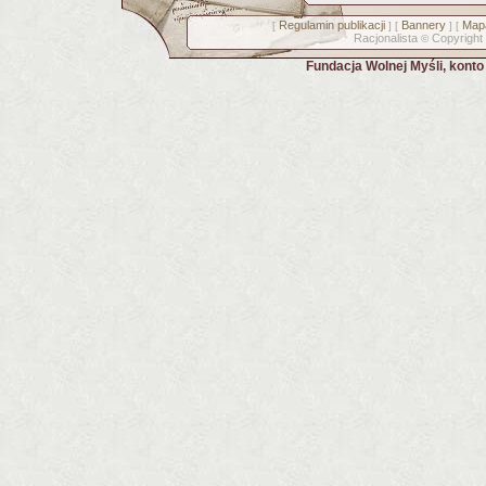
Regulamin publikacji
Bannery
Mapa
[
] [
] [
Racjonalista
Copyright
©
Fundacja Wolnej Myśli, kont