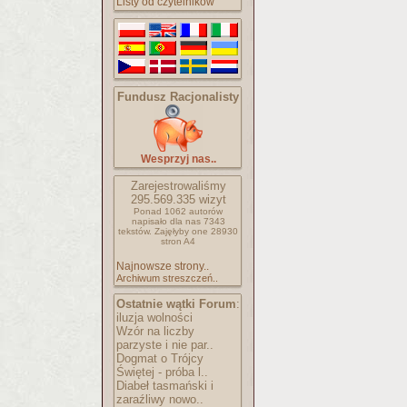
Listy od czytelników
Fundusz Racjonalisty
Wesprzyj nas..
Zarejestrowaliśmy
295.569.335
wizyt
Ponad 1062 autorów
napisało
dla nas 7343
tekstów.
Zajęłyby one 28930
stron A4
Najnowsze strony..
Archiwum streszczeń..
Ostatnie wątki Forum
:
iluzja wolności
Wzór na liczby
parzyste i nie par..
Dogmat o Trójcy
Świętej - próba l..
Diabeł tasmański i
zaraźliwy nowo..