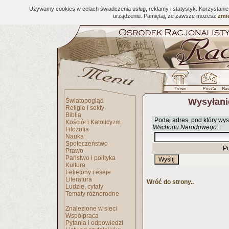
Używamy cookies w celach świadczenia usług, reklamy i statystyk. Korzystani
urządzeniu. Pamiętaj, że zawsze możesz
zmie
Wysyłani
Światopogląd
Religie i sekty
Biblia
Podaj adres, pod który wys
Kościół i Katolicyzm
Wschodu Narodowego
:
Filozofia
Nauka
Społeczeństwo
P
Prawo
Państwo i polityka
Kultura
Felietony i eseje
Literatura
Wróć do strony..
Ludzie, cytaty
Tematy różnorodne
Znalezione w sieci
Współpraca
Pytania i odpowiedzi