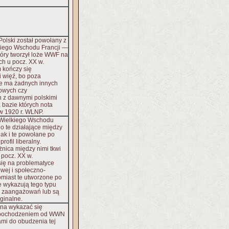
olski został powołany z
lkiego Wschodu Francji —
tóry tworzył loże WWF na
ch u pocz. XX w.
 kończy się
 więź, bo poza
ie ma żadnych innych
owych czy
h z dawnymi polskimi
bazie których nota
w 1920 r. WLNP.
 Wielkiego Wschodu
no te działające między
jak i te powołane po
rofil liberalny.
nica między nimi tkwi
 pocz. XX w.
się na problematyce
wej i społeczno-
tomiast te utworzone po
e wykazują tego typu
i zaangażowań lub są
ginalne.
na wykazać się
 pochodzeniem od WWN
ami do obudzenia tej