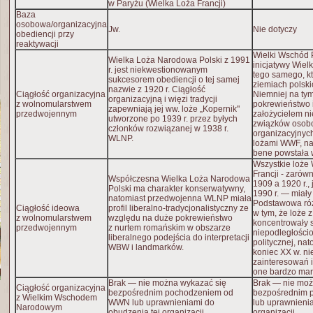
w Paryżu (Wielka Loża Francji)
Baza
osobowa/organizacyjna
Jw.
Nie dotyczy
obediencji przy
reaktywacji
Wielki Wschód P
Wielka Loża Narodowa Polski z 1991
inicjatywy Wie
r. jest niekwestionowanym
tego samego, k
sukcesorem obediencji o tej samej
ziemiach polski
nazwie z 1920 r. Ciągłość
Ciągłość organizacyjna
Niemniej na tym
organizacyjną i więzi tradycji
z wolnomularstwem
pokrewieństwo i
zapewniają jej ww. loże „Kopernik"
przedwojennym
założycielem n
utworzone po 1939 r. przez byłych
związków osob
członków rozwiązanej w 1938 r.
organizacyjnyc
WLNP.
lożami WWF, na 
bene powstała 
Wszystkie loże
Francji - zarów
Współczesna Wielka Loża Narodowa
1909 a 1920 r., 
Polski ma charakter konserwatywny,
1990 r. — miały p
natomiast przedwojenna WLNP miała
Podstawowa róż
Ciągłość ideowa
profil liberalno-tradycjonalistyczny ze
w tym, że loże z
z wolnomularstwem
względu na duże pokrewieństwo
koncentrowały 
przedwojennym
z nurtem romańskim w obszarze
niepodległościo
liberalnego podejścia do interpretacji
politycznej, na
WBW i landmarków.
koniec XX w. ni
zainteresowań 
one bardzo mar
Brak — nie można wykazać się
Brak — nie moż
Ciągłość organizacyjna
bezpośrednim pochodzeniem od
bezpośrednim
z Wielkim Wschodem
WWN lub uprawnieniami do
lub uprawnieni
Narodowym
obudzenia tej organizacji.
organizacji.