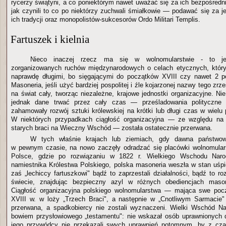
rycerzy świątyni, a co poniektórym nawet uważać się za ich bezpośred
jak czynili to co po niektórzy zuchwali śmiałkowie — podawać się za 
ich tradycji oraz monopolistów-sukcesorów Ordo Militari Templis.
Fartuszek i kielnia
Nieco inaczej rzecz ma się w wolnomularstwie - to je
zorganizowanych ruchów międzynarodowych o celach etycznych, któr
naprawdę długimi, bo sięgającymi do początków XVIII czy nawet 2 po
Masoneria, jeśli użyć bardziej pospolitej i źle kojarzonej nazwy tego zrz
na świat cały, tworząc niezależne, krajowe jednostki organizacyjne. Ni
jednak dane trwać przez cały czas — prześladowania polityczne 
zahamowały rozwój sztuki królewskiej na krótki lub długi czas w wielu
W niektórych przypadkach ciągłość organizacyjna — ze względu na
starych braci na Wieczny Wschód — została ostatecznie przerwana.
W tych właśnie krajach lub ziemiach, gdy dawna państwowo
w pewnym czasie, na nowo zaczęły odradzać się placówki wolnomulars
Polsce, gdzie po rozwiązaniu w 1822 r. Wielkiego Wschodu Nar
namiestnika Królestwa Polskiego, polska masoneria weszła w stan uśpie
zaś „lechiccy fartuszkowi" bądź to zaprzestali działalności, bądź to ro
świecie, znajdując bezpieczny azyl w różnych obediencjach masoń
Ciągłość organizacyjna polskiego wolnomularstwa — mająca swe pocz
XVIII w. w loży „Trzech Braci", a następnie w „Cnotliwym Sarmacie"
przerwana, a spadkobiercy nie zostali wyznaczeni. Wielki Wschód Na
bowiem przysłowiowego „testamentu": nie wskazał osób uprawnionych 
jego przywódcy nie przekazali swych uprawnień potomnym, by z cz