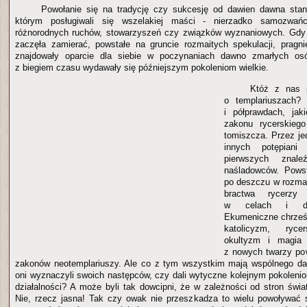
Powołanie się na tradycję czy sukcesję od dawien dawna stan
którym posługiwali się wszelakiej maści - nierzadko samozwań
różnorodnych ruchów, stowarzyszeń czy związków wyznaniowych. Gdy
zaczęła zamierać, powstałe na gruncie rozmaitych spekulacji, pragnie
znajdowały oparcie dla siebie w poczynaniach dawno zmarłych osó
z biegiem czasu wydawały się późniejszym pokoleniom wielkie.
Któż z nas n
o templariuszach?
i półprawdach, jak
zakonu rycerskiego
tomiszcza. Przez je
innych potępian
pierwszych znale
naśladowców. Pows
po deszczu w rozma
bractwa rycerzy 
w celach i dąż
Ekumeniczne chrześ
katolicyzm, ryce
okultyzm i magia 
z nowych twarzy po
zakonów neotemplariuszy. Ale co z tym wszystkim mają wspólnego da
oni wyznaczyli swoich następców, czy dali wytyczne kolejnym pokoleni
działalności? A może byli tak dowcipni, że w zależności od stron świa
Nie, rzecz jasna! Tak czy owak nie przeszkadza to wielu powoływać 