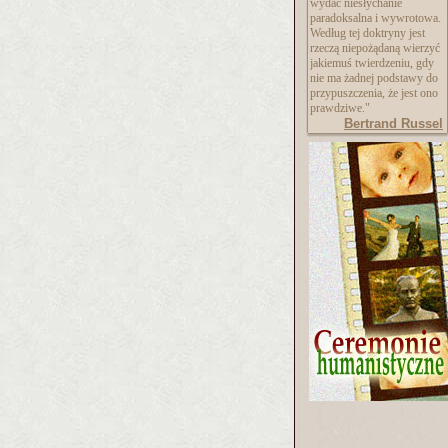
wydać niesłychanie
paradoksalna i wywrotowa.
Według tej doktryny jest
rzeczą niepożądaną wierzyć
jakiemuś twierdzeniu, gdy
nie ma żadnej podstawy do
przypuszczenia, że jest ono
prawdziwe."
Bertrand Russel