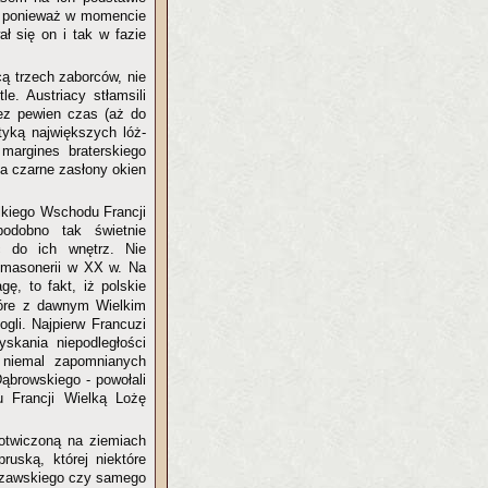
ą, ponieważ w momencie
 się on i tak w fazie
cą trzech zaborców, nie
e. Austriacy stłamsili
zez pewien czas (aż do
tyką największych lóż-
margines braterskiego
a czarne zasłony okien
lkiego Wschodu Francji
podobno tak świetnie
ć do ich wnętrz. Nie
j masonerii w XX w. Na
ę, to fakt, iż polskie
tóre z dawnym Wielkim
li. Najpierw Francuzi
yskania niepodległości
 niemal zapomnianych
browskiego - powołali
 Francji Wielką Lożę
kotwiczoną na ziemiach
ruską, której niektóre
szawskiego czy samego