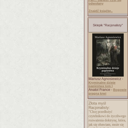
Pan... Darwin, czuj się
odwołany
Znajdź książkę..
Sklepik "Racjonalisty"
Mariusz Agnosiewicz -
Kryminalne dzieje
papiestwa tom I
Anatol France -
Bogowie
pragną krwi
Złota myśl
Racjonalisty:
"Chcę przedłożyć
czytelnikowi do życzliwego
rozważenia doktrynę, która,
jak się obawiam, może się