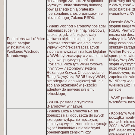
ma żadnego związku ze stopniami
pokrewny obrz
wyższymi, które stanowią domenę
z WWN, choć w n
powiązanego z nią bratersko
dużo bardziej 
i personalnie, choć organizacyjnie
wariantów z XVII
niezależnego, Zakonu RSDiU.
Obecnie WWP w
- Wielki Wschód Narodowy posiadał
stopniu ulega 
natomiast zupełnie inną, nietypową
RSDiU.Pewnyc
strukturę, gdzie funkcjonowały
można się dosz
Podobieństwa i różnice
zarówno błękitne stopnie, jak
założyciela WW
organizacyjne
i wyższe szczeble wtajemniczenia.
długi czas posi
w stosunku do
Wpływ komórek zarządzających
struktury zarzą
Wielkiego Wschodu
stopniami wyższymi na loże błękitne
Wielkie Kolegi
Narodowego
w WWN był znaczący, a z czasem stał
sporo pokrewie
się nawet przyczyną konfliktu
Najwyższą WWN
i rozłamu. Poza tym WWN forsował
stopni wyższych
inny ryt — 7 stopniowy system
dużo większa n
Różanego Krzyża. Choć powołano
Narodowym, nie
Radę Najwyższą RSDiU przy WWN,
zupełna niezal
nie odegrała ona większej roli i nie
WLNP czy wielu
zdołano przekonać większości
Wielkich Lóż i
adeptów do nowego systemu
świecie;
szkockiego;
- WWP posiada 
- WLNP posiada przymiotnik
Wschód" w naz
„Narodowy" w nazwie.
- Wielka Loża Narodowa Polski
- Kobiety w Wie
dopuszczała i dopuszcza do swych
początku mogły 
szeregów wyłącznie mężczyzn,
pracach, nie mo
kobiety są wykluczone, nie utrzymuje
2008 r. WWP otw
się też kontaktów z niezależnymi
pań, dając możl
obediencjami żeńskimi czy
wtajemniczania,