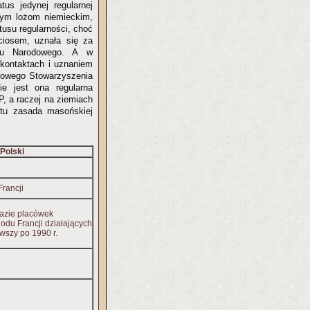
us jedynej regularnej
 tym lożom niemieckim,
tusu regularności, choć
ciosem, uznała się za
odu Narodowego. A w
 kontaktach i uznaniem
odowego Stowarzyszenia
ie jest ona regularna
P, a raczej na ziemiach
ę tu zasada masońskiej
Polski
rancji
azie placówek
odu Francji działających
wszy po 1990 r.