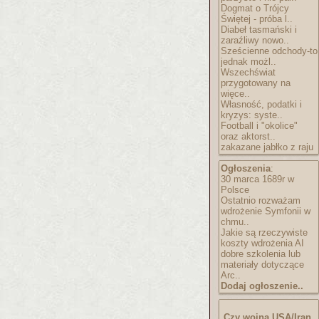
Dogmat o Trójcy
Świętej - próba l..
Diabeł tasmański i
zaraźliwy nowo..
Sześcienne odchody-to
jednak możl..
Wszechświat
przygotowany na
więce..
Własność, podatki i
kryzys: syste..
Football i "okolice"
oraz aktorst..
zakazane jabłko z raju
Ogłoszenia
:
30 marca 1689r w
Polsce
Ostatnio rozważam
wdrożenie Symfonii w
chmu..
Jakie są rzeczywiste
koszty wdrożenia AI
dobre szkolenia lub
materiały dotyczące
Arc..
Dodaj ogłoszenie..
Czy wojna USA/Iran