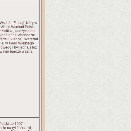
Wschód Francji, który w
ł Wielki Wschód Polski,
 XVIII w., założycielem
skonała" na Wschodzie
rfait Silence). Warsztat
iej w skład Wielkiego
wego i był jedną z lóż
 w nim bardzo ważną
olski po 1997 r.
się na ryt francuski,