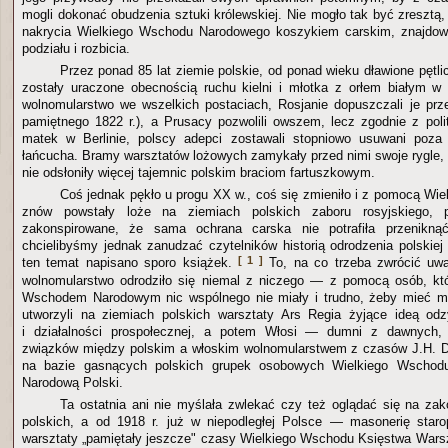
mogli dokonać obudzenia sztuki królewskiej. Nie mogło tak być zreszt
nakrycia Wielkiego Wschodu Narodowego koszykiem carskim, znajdował
podziału i rozbicia.
Przez ponad 85 lat ziemie polskie, od ponad wieku dławione pętli
zostały uraczone obecnością ruchu kielni i młotka z orłem białym w tl
wolnomularstwo we wszelkich postaciach, Rosjanie dopuszczali je pr
pamiętnego 1822 r.), a Prusacy pozwolili owszem, lecz zgodnie z poli
matek w Berlinie, polscy adepci zostawali stopniowo usuwani poza 
łańcucha. Bramy warsztatów lożowych zamykały przed nimi swoje rygle, 
nie odsłoniły więcej tajemnic polskim braciom fartuszkowym.
Coś jednak pękło u progu XX w., coś się zmieniło i z pomocą Wie
znów powstały loże na ziemiach polskich zaboru rosyjskiego, 
zakonspirowane, że sama ochrana carska nie potrafiła przenikną
chcielibyśmy jednak zanudzać czytelników historią odrodzenia polskie
[ 1 ]
ten temat napisano sporo książek.
To, na co trzeba zwrócić uwag
wolnomularstwo odrodziło się niemal z niczego — z pomocą osób, k
Wschodem Narodowym nic wspólnego nie miały i trudno, żeby mieć mog
utworzyli na ziemiach polskich warsztaty Ars Regia żyjące ideą odz
i działalności prospołecznej, a potem Włosi — dumni z dawnych,
związków między polskim a włoskim wolnomularstwem z czasów J.H. Dą
na bazie gasnących polskich grupek osobowych Wielkiego Wschodu
Narodową Polski.
Ta ostatnia ani nie myślała zwlekać czy też oglądać się na za
polskich, a od 1918 r. już w niepodległej Polsce — masonerię starop
warsztaty „pamiętały jeszcze" czasy Wielkiego Wschodu Księstwa War