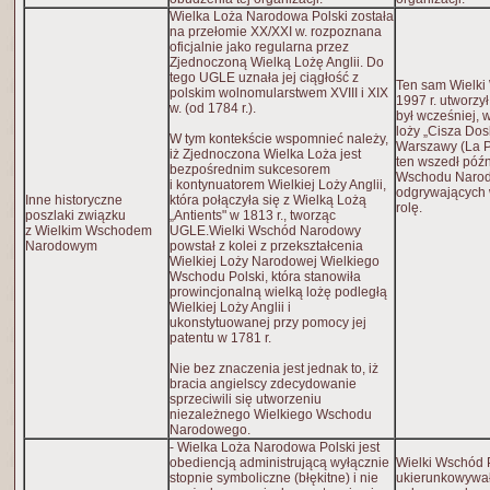
Wielka Loża Narodowa Polski została
na przełomie XX/XXI w. rozpoznana
oficjalnie jako regularna przez
Zjednoczoną Wielką Lożę Anglii. Do
tego UGLE uznała jej ciągłość z
Ten sam Wielki 
polskim wolnomularstwem XVIII i XIX
1997 r. utworzy
w. (od 1784 r.).
był wcześniej, w
loży „Cisza Do
W tym kontekście wspomnieć należy,
Warszawy (La Pa
iż Zjednoczona Wielka Loża jest
ten wszedł późn
bezpośrednim sukcesorem
Wschodu Narodo
i kontynuatorem Wielkiej Loży Anglii,
odgrywających
Inne historyczne
która połączyła się z Wielką Lożą
rolę.
poszlaki związku
„Antients" w 1813 r., tworząc
z Wielkim Wschodem
UGLE.Wielki Wschód Narodowy
Narodowym
powstał z kolei z przekształcenia
Wielkiej Loży Narodowej Wielkiego
Wschodu Polski, która stanowiła
prowincjonalną wielką lożę podległą
Wielkiej Loży Anglii i
ukonstytuowanej przy pomocy jej
patentu w 1781 r.
Nie bez znaczenia jest jednak to, iż
bracia angielscy zdecydowanie
sprzeciwili się utworzeniu
niezależnego Wielkiego Wschodu
Narodowego.
- Wielka Loża Narodowa Polski jest
obediencją administrującą wyłącznie
Wielki Wschód P
stopnie symboliczne (błękitne) i nie
ukierunkowywał 