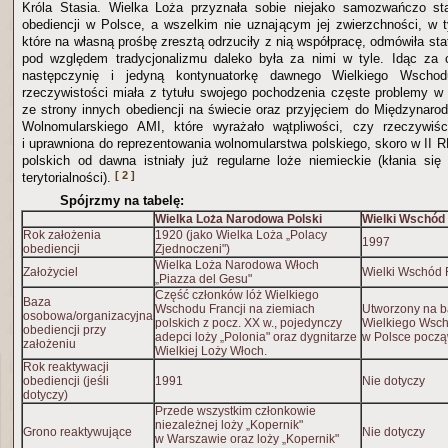
Króla Stasia. Wielka Loża przyznała sobie niejako samozwańczo stat
obediencji w Polsce, a wszelkim nie uznającym jej zwierzchności, w
które na własną prośbę zresztą odrzuciły z nią współpracę, odmówiła sta
pod względem tradycjonalizmu daleko była za nimi w tyle. Idąc za 
następczynię i jedyną kontynuatorkę dawnego Wielkiego Wsch
rzeczywistości miała z tytułu swojego pochodzenia częste problemy w
ze strony innych obediencji na świecie oraz przyjęciem do Międzynar
Wolnomularskiego AMI, które wyrażało wątpliwości, czy rzeczywiśc
i uprawniona do reprezentowania wolnomularstwa polskiego, skoro w II R
polskich od dawna istniały już regularne loże niemieckie (kłania si
[ 2 ]
terytorialności).
Spójrzmy na tabelę:
Wielka Loża Narodowa Polski
Wielki Wschód 
Rok założenia
1920 (jako Wielka Loża „Polacy
1997
obediencji
Zjednoczeni")
Wielka Loża Narodowa Włoch
Założyciel
Wielki Wschód F
„Piazza del Gesu"
Część członków lóż Wielkiego
Baza
Wschodu Francji na ziemiach
Utworzony na b
osobowa/organizacyjna
polskich z pocz. XX w., pojedynczy
Wielkiego Wsch
obediencji przy
adepci loży „Polonia" oraz dygnitarze
w Polsce począ
założeniu
Wielkiej Loży Włoch.
Rok reaktywacji
obediencji (jeśli
1991
Nie dotyczy
dotyczy)
Przede wszystkim członkowie
niezależnej loży „Kopernik"
Grono reaktywujące
Nie dotyczy
w Warszawie oraz loży „Kopernik"