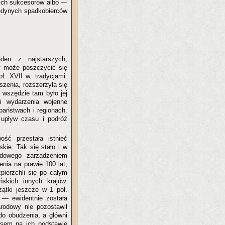
nich sukcesorów albo —
jedynych spadkobierców
den z najstarszych,
y może poszczycić się
ł. XVII w. tradycjami.
eszenia, rozszerzyła się
e wszędzie tam było jej
i wydarzenia wojenne
 państwach i regionach.
 upływ czasu i podróż
ść przestała istnieć
kie. Tak się stało i w
odowego zarządzeniem
nia na prawie 100 lat,
zpierzchli się po całym
skich innych krajów.
ątki jeszcze w 1 poł.
 — ewidentnie została
rodowy nie pozostawił
do obudzenia, a główni
asem na ich podstawie