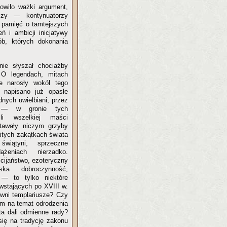
owiło ważki argument,
czy — kontynuatorzy
 pamięć o tamtejszych
ń i ambicji inicjatywy
b, których dokonania
ie słyszał chociażby
 O legendach, mitach
ie narosły wokół tego
 napisano już opasłe
dnych uwielbiani, przez
i — w gronie tych
źli wszelkiej maści
tawały niczym grzyby
itych zakątkach świata
świątyni, sprzeczne
eniach nierzadko.
cijaństwo, ezoteryczny
rska dobroczynność,
— to tylko niektóre
wstających po XVIII w.
wni templariusze? Czy
om na temat odrodzenia
ta dali odmienne rady?
się na tradycję zakonu