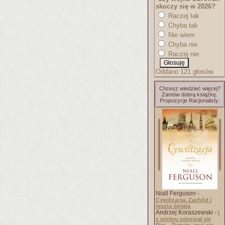
skoczy się w 2026?
Raczej tak
Chyba tak
Nie wiem
Chyba nie
Raczej nie
Oddano 121 głosów.
Chcesz wiedzieć więcej?
Zamów dobrą książkę.
Propozycje Racjonalisty:
Niall Ferguson -
Cywilizacja. Zachód i
reszta świata
Andrzej Koraszewski -
I
z wichru odezwał się