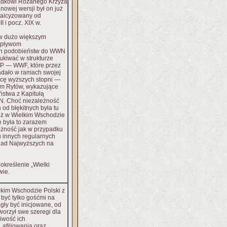
ądkowi Różanego Krzyża
owej wersji był on już
zlaicyzowany od
I i pocz. XIX w.
 dużo większym
wpływom
h podobieństw do WWN
ukiwać w strukturze
P — WWF, które przez
adało w ramach swojej
dcę wyższych stopni —
um Rytów, wykazujące
ństwa z Kapitułą
. Choć niezależność
 od błękitnych była tu
iż w Wielkim Wschodzie
 była to zarazem
eżność jak w przypadku
 innych regularnych
 Rad Najwyższych na
określenie „Wielki
wie.
lkim Wschodzie Polski z
być tylko gośćmi na
gły być inicjowane, od
orzył swe szeregi dla
iwość ich
 afiliowania oraz