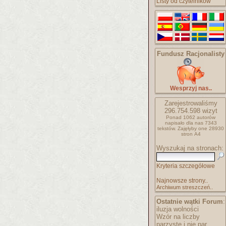
Listy od czytelników
Fundusz Racjonalisty
Wesprzyj nas..
Zarejestrowaliśmy
296.754.598
wizyt
Ponad 1062 autorów
napisało
dla nas 7343
tekstów.
Zajęłyby one 28930
stron A4
Wyszukaj na stronach:
Kryteria szczegółowe
Najnowsze strony..
Archiwum streszczeń..
Ostatnie wątki Forum
:
iluzja wolności
Wzór na liczby
parzyste i nie par..