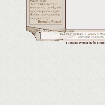
Racjonalisty:
"Matematyka zawiera w
sobie nie tylko prawdę, ale i
najwyższe piękno – piękno
chłodne i surowe, podobne
do piękna rzeźby."
Bertrand Russel
Regulamin publikacji
Bannery
Mapa
[
] [
] [
Racjonalista
Copyright
©
Fundacja Wolnej Myśli, kont