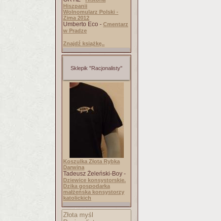
Hiszpanii
Wolnomularz Polski -
Zima 2012
Umberto Eco -
Cmentarz
w Pradze
Znajdź książkę..
Sklepik "Racjonalisty"
Koszulka Złota Rybka
Darwina
Tadeusz Żeleński-Boy -
Dziewice konsystorskie.
Dzika gospodarka
małżeńska konsystorzy
katolickich
Złota myśl