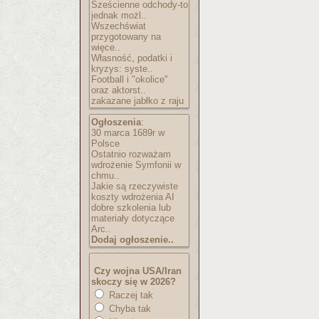
Sześcienne odchody-to
jednak możl..
Wszechświat
przygotowany na
więce..
Własność, podatki i
kryzys: syste..
Football i "okolice"
oraz aktorst..
zakazane jabłko z raju
Ogłoszenia
:
30 marca 1689r w
Polsce
Ostatnio rozważam
wdrożenie Symfonii w
chmu..
Jakie są rzeczywiste
koszty wdrożenia AI
dobre szkolenia lub
materiały dotyczące
Arc..
Dodaj ogłoszenie..
Czy wojna USA/Iran
skoczy się w 2026?
Raczej tak
Chyba tak