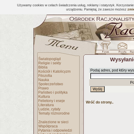
Używamy cookies w celach świadczenia usług, reklamy i statystyk. Korzystani
urządzeniu. Pamiętaj, że zawsze możesz
zmie
Wysyłani
Światopogląd
Religie i sekty
Biblia
Podaj adres, pod który wys
Kościół i Katolicyzm
Filozofia
Nauka
Po
Społeczeństwo
Prawo
Państwo i polityka
Kultura
Felietony i eseje
Wróć do strony..
Literatura
Ludzie, cytaty
Tematy różnorodne
Znalezione w sieci
Współpraca
Pytania i odpowiedzi