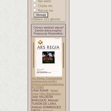
Nie wiem
Chyba nie
Raczej nie
Oddano 121 głosów.
Chcesz wiedzieć więcej?
Zamów dobrą książkę.
Propozycje Racjonalisty:
Ars Regia. Czasopismo
poświęcone myśli i
historii wolnomularstwa.
Nr 2/1993
Lilian Edvall -
Nowe
życie Tildy Bengtsson
Julio VALDEÓN
BARUQUE, Manuel
TUŃÓN DE LARA,
Antonio DOMINGUEZ
ORTIZ -
Historia