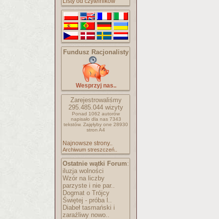
Listy od czytelników
Fundusz Racjonalisty
Wesprzyj nas..
Zarejestrowaliśmy
295.485.044
wizyty
Ponad 1062 autorów
napisało
dla nas 7343
tekstów.
Zajęłyby one 28930
stron A4
Najnowsze strony..
Archiwum streszczeń..
Ostatnie wątki Forum
:
iluzja wolności
Wzór na liczby
parzyste i nie par..
Dogmat o Trójcy
Świętej - próba l..
Diabeł tasmański i
zaraźliwy nowo..