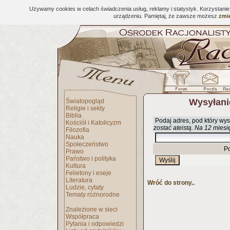
Używamy cookies w celach świadczenia usług, reklamy i statystyk. Korzystani
urządzeniu. Pamiętaj, że zawsze możesz
zmie
Wysyłani
Światopogląd
Religie i sekty
Biblia
Podaj adres, pod który wys
Kościół i Katolicyzm
zostać ateistą. Na 12 miesi
Filozofia
Nauka
Społeczeństwo
P
Prawo
Państwo i polityka
Kultura
Felietony i eseje
Literatura
Wróć do strony..
Ludzie, cytaty
Tematy różnorodne
Znalezione w sieci
Współpraca
Pytania i odpowiedzi