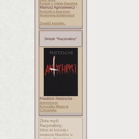
Kubek z rybką Darwina
Mariusz Agnosiewicz -
Kościół a faszyzm.
Anatomia kolaboracji
Znajdź książkę..
Sklepik "Racjonalisty"
Friedrich Nietzsche -
Antychryst
Koszulka Wiara w
Człowieka
Złota myśl
Racjonalisty:
Idźcie do kościoła i
zostawcie filozofów w