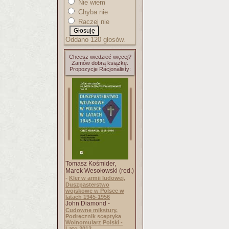
Nie wiem
Chyba nie
Raczej nie
Oddano 120 głosów.
Chcesz wiedzieć więcej?
Zamów dobrą książkę.
Propozycje Racjonalisty:
Tomasz Kośmider,
Marek Wesołowski (red.)
-
Kler w armii ludowej.
Duszpasterstwo
wojskowe w Polsce w
latach 1945-1956
John Diamond -
Cudowne mikstury.
Podręcznik sceptyka
Wolnomularz Polski -
Lato 2012