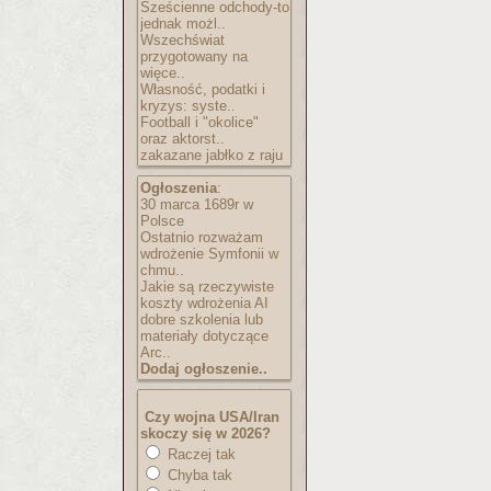
Sześcienne odchody-to
jednak możl..
Wszechświat
przygotowany na
więce..
Własność, podatki i
kryzys: syste..
Football i "okolice"
oraz aktorst..
zakazane jabłko z raju
Ogłoszenia
:
30 marca 1689r w
Polsce
Ostatnio rozważam
wdrożenie Symfonii w
chmu..
Jakie są rzeczywiste
koszty wdrożenia AI
dobre szkolenia lub
materiały dotyczące
Arc..
Dodaj ogłoszenie..
Czy wojna USA/Iran
skoczy się w 2026?
Raczej tak
Chyba tak