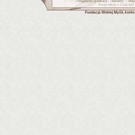
Regulamin publikacji
Bannery
Mapa
[
] [
] [
Racjonalista
Copyright
©
Fundacja Wolnej Myśli, kont