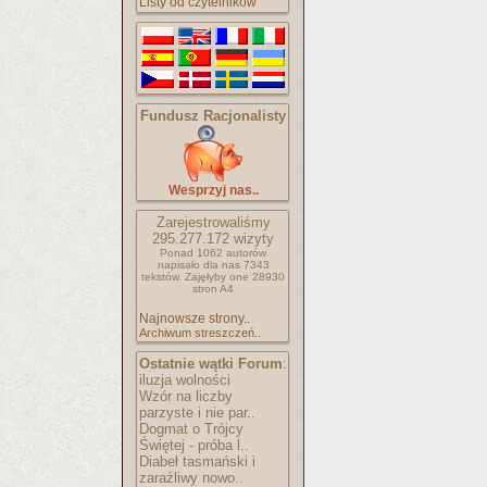
Listy od czytelników
Fundusz Racjonalisty
Wesprzyj nas..
Zarejestrowaliśmy
295.277.172
wizyty
Ponad 1062 autorów
napisało
dla nas 7343
tekstów.
Zajęłyby one 28930
stron A4
Najnowsze strony..
Archiwum streszczeń..
Ostatnie wątki Forum
:
iluzja wolności
Wzór na liczby
parzyste i nie par..
Dogmat o Trójcy
Świętej - próba l..
Diabeł tasmański i
zaraźliwy nowo..