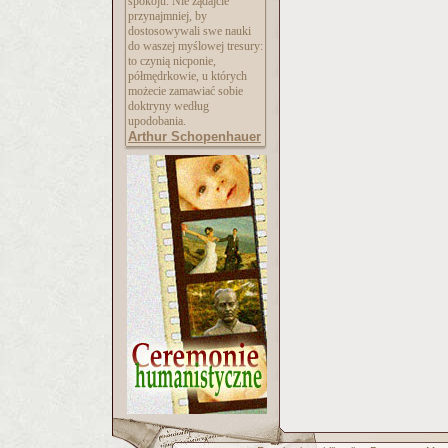
spokoju. Nie żądajcie
przynajmniej, by
dostosowywali swe nauki
do waszej myślowej tresury:
to czynią nicponie,
półmędrkowie, u których
możecie zamawiać sobie
doktryny według
upodobania.
Arthur Schopenhauer