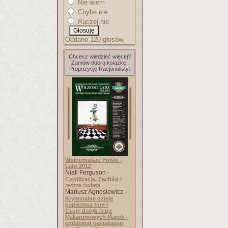
Nie wiem
Chyba nie
Raczej nie
Oddano 120 głosów.
Chcesz wiedzieć więcej?
Zamów dobrą książkę.
Propozycje Racjonalisty:
Wolnomularz Polski -
Lato 2012
Niall Ferguson -
Cywilizacja. Zachód i
reszta świata
Mariusz Agnosiewicz -
Kryminalne dzieje
papiestwa tom I
Czuję dotyk Jego
Makaronowych Macek -
emblemat pastafarian