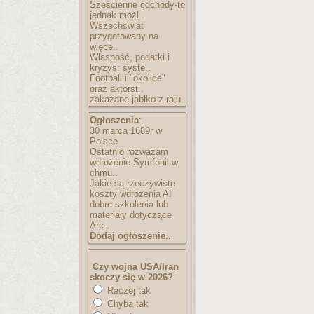
Sześcienne odchody-to
jednak możl..
Wszechświat
przygotowany na
więce..
Własność, podatki i
kryzys: syste..
Football i "okolice"
oraz aktorst..
zakazane jabłko z raju
Ogłoszenia
:
30 marca 1689r w
Polsce
Ostatnio rozważam
wdrożenie Symfonii w
chmu..
Jakie są rzeczywiste
koszty wdrożenia AI
dobre szkolenia lub
materiały dotyczące
Arc..
Dodaj ogłoszenie..
Czy wojna USA/Iran
skoczy się w 2026?
Raczej tak
Chyba tak