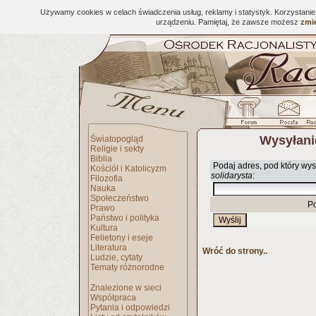
Używamy cookies w celach świadczenia usług, reklamy i statystyk. Korzystani
urządzeniu. Pamiętaj, że zawsze możesz
zmie
Wysyłani
Światopogląd
Religie i sekty
Biblia
Podaj adres, pod który wys
Kościół i Katolicyzm
solidarysta
:
Filozofia
Nauka
Społeczeństwo
P
Prawo
Państwo i polityka
Kultura
Felietony i eseje
Literatura
Wróć do strony..
Ludzie, cytaty
Tematy różnorodne
Znalezione w sieci
Współpraca
Pytania i odpowiedzi