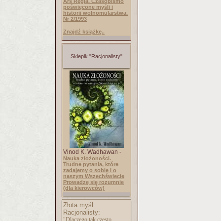
Ars Regia. Czasopismo
poświęcone myśli i
historii wolnomularstwa.
Nr 2/1993
Znajdź książkę..
Sklepik "Racjonalisty"
Vinod K. Wadhawan -
Nauka złożoności.
Trudne pytania, które
zadajemy o sobie i o
naszym Wszechświecie
Prowadzę się rozumnie
(dla kierowców)
Złota myśl
Racjonalisty:
"Dlaczego tak często