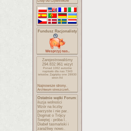
Listy od czytelników
Fundusz Racjonalisty
Wesprzyj nas..
Zarejestrowaliśmy
294.832.961
wizyt
Ponad 1062 autorów
napisało
dla nas 7343
tekstów.
Zajęłyby one 28930
stron A4
Najnowsze strony..
Archiwum streszczeń..
Ostatnie wątki Forum
:
iluzja wolności
Wzór na liczby
parzyste i nie par..
Dogmat o Trójcy
Świętej - próba l..
Diabeł tasmański i
zaraźliwy nowo..