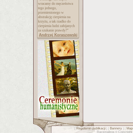
wracamy do męczeństwa
tego jednego,
przemienionego w
abstrakcję cierpienia na
krzyżu, a tak rzadko do
cierpienia ludzi zabijanych
za szukanie prawdy?"
Andrzej Koraszewski
Regulamin publikacji
Bannery
Mapa
[
] [
] [
Racjonalista
Copyright
©