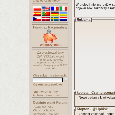
Listy od czytelników
W biologii nie ma bytów s
objawu zew. zakończyła rozw
Reklama
Fundusz Racjonalisty
Wesprzyj nas..
Zarejestrowaliśmy
294.933.178
wizyt
Ponad 1062 autorów
napisało
dla nas 7343
tekstów.
Zajęłyby one 28930
stron A4
Wyszukaj na stronach:
Kryteria szczegółowe
Najnowsze strony..
kobieta - Czarne scenar
Archiwum streszczeń..
Nowe badania krwi wykaza
Ostatnie wątki Forum
:
iluzja wolności
Klopton - @Lipiński
Wzór na liczby
parzyste i nie par..
Zamiast zakładać i sobie