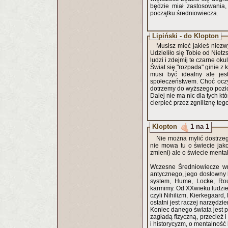
będzie miał zastosowania, wyginie. Sami będą chcieli śmier
początku średniowiecza.
Lipiński - do Klopton
Musisz mieć jakieś niezw
Udzieliło się Tobie od Niet
ludzi i zdejmij te czarne okul
Świat się "rozpada" ginie z
musi być idealny ale jes
społeczeństwem. Choć oczyw
dotrzemy do wyższego poz
Dalej nie ma nic dla tych k
cierpieć przez zgniliznę teg
Klopton
1 na 1
Nie można mylić dostrzega
nie mowa tu o świecie jako
zmieni) ale o świecie menta
Wczesne Średniowiecze wró
antycznego, jego dosłowny 
system, Hume, Locke, Rou
karmimy. Od XXwieku ludzie 
czyli Nihilizm, Kierkegaard, Foucault a nawet tacy jak 
ostatni jest raczej narzędz
Koniec danego świata jest p
zagładą fizyczną, przecież 
i historycyzm, o mentalność