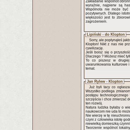
Zakładanie wspólnot obronny
wyraźnie, najpierw są ha
Wspólnota nie może być z
pozytywnych. Dlatego istotn
większości jest to zbioro
zagrożeniem.
Lipiński - do Klopton
Sorry, ale popłynąłeś jak
Klopton! Nikt z nas nie p
cywilizację.
Jeśli boisz się o przyszł
Dlaczego ? Możesz mieć tylk
To co piszesz w drugiej 
uwarunkowania kulturowe i p
temat.
Jan Rylew - Klopton
Już byli tacy co ogłasza
Wszystko podlega zmianom, 
postępu technologicznego 
szczęścia i chce zmierzać 
ten rozwój.
Natura ludzka byłaby o wie
naukowcom nie uda to może 
Nie wierzę w tę nieuchronną
czyni z człowieka istotę go
niewielką domieszką czynni
Tworzenie wspólnot lokaln