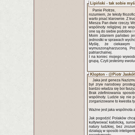
Lipiński - tak sobie myś
Panie Piotrze,
rozumiem, że teksty filozo
warto pisać klarownie. Z tr
Miesza Pan dwie rzeczy. Ws
wspólnoty religijnej ze ws
one są do siebie podobne i
Moim zdaniem państwo jest
jednostki w sprawach wycho
Myślę, że ciekawym t
wymuszoną/narzuconą. Pros
patriarchalnej.
I na koniec mojego wywodu
grupą. Czyli jesteśmy ewol
Klopton - @Piotr Jaskó
Jaka jest geneza Nazizmu
był zryw narodowy prostego 
bardzo władza się boi fasz
Brak zdefiniowania sposob
wspólnoty. Ludzie się nie p
zorganizowane to kwestia tyl
Ważne jest jaka wspólnota a 
Jak pogodzić Polaków chcą
kultywować katolicką, suro
natury ludzkiej, bez zrozu
działają w sposób inteligen