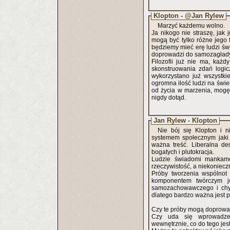
Klopton - @Jan Rylew
Marzyć każdemu wolno.
Ja nikogo nie straszę, jak 
mogą być tylko różne jego 
będziemy mieć erę ludzi św
doprowadzi do samozagłady
Filozofii już nie ma, każ
skonstruowania zdań logic
wykorzystano już wszystki
ogromna ilość ludzi na świe
od życia w marzenia, mogę
nigdy dotąd.
Jan Rylew - Klopton
Nie bój się Klopton i n
systemem społecznym jaki 
ważna treść. Liberalna de
bogatych i plutokracja.
Ludzie świadomi mankame
rzeczywistość, a niekoniecz
Próby tworzenia wspólnot
komponentem twórczym jes
samozachowawczego i chyba
dlatego bardzo ważna jest
Czy te próby mogą doprowad
Czy uda się wprowadzen
wewnętrznie, co do tego jes