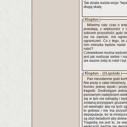
Tak działa każda wizja "lep
długą skalę.
Klopton
Mówimy cały czas o wspól
powstają, z większości z 
szkicem przyszłości, gubi i
raz na zawsze, ma ograni
ograniczeń. Co z tego, że 
nim mieszka będzie nadal 
robić?
Człowiekowi można wyścielić 
jest jak realizuje siebie i 
ale ważne żeby to robił i by
Klopton - @Lipiński
Pan nieustannie gubi kont
Koniec jednej epoki i prze
tragedii. Dostrzegam jedn
ponownym nadejściem wieków
się w tym nie odnajdą i bę
zostaną przysypani gruzami
od wewnątrz aby na tych z
to gotowa i nie ma przyszł
depopulacje, bo ta mniejszość nie będzie si
są zbyt świadomi aby dolew
Tragedią nie jest to, że wi
większość będzie się degr