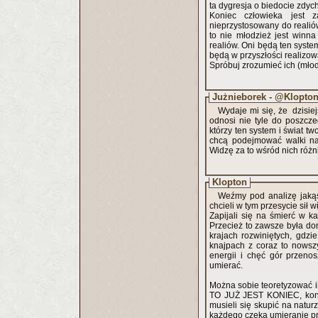
ta dygresja o biedocie zdych
Koniec człowieka jest 
nieprzystosowany do realió
to nie młodzież jest winn
realiów. Oni będą ten syste
będą w przyszłości realizow
Spróbuj zrozumieć ich (młod
Jużnieborek - @Klopto
Wydaje mi się, że dzisiejs
odnosi nie tyle do poszczeg
którzy ten system i świat tw
chcą podejmować walki na
Widzę za to wśród nich różn
Klopton
Weźmy pod analizę jakąś
chcieli w tym przesycie sił 
Zapijali się na śmierć w 
Przecież to zawsze była do
krajach rozwiniętych, gdz
knajpach z coraz to nowszy
energii i chęć gór przeno
umierać.
Można sobie teoretyzować il
TO JUŻ JEST KONIEC, konie
musieli się skupić na natur
każdego czeka umieranie pr