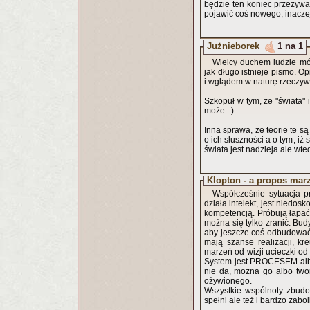
będzie ten koniec przeżywał
pojawić coś nowego, inacze
Jużnieborek
1 na 1
Wielcy duchem ludzie mów
jak długo istnieje pismo. 
i wglądem w naturę rzeczywi
Szkopuł w tym, że "świata" i
może. :)
Inna sprawa, że teorie te s
o ich słuszności a o tym, iż
świata jest nadzieja ale wte
Klopton - a propos mar
Współcześnie sytuacja p
działa intelekt, jest niedos
kompetencją. Próbują łapać te spadające cegły i szybko odstawiać na miejsce, co jest komiczne bo
można się tylko zranić. Bud
aby jeszcze coś odbudować,
mają szanse realizacji, kr
marzeń od wizji ucieczki o
System jest PROCESEM albo powstawania albo zawalania się, nie jest budowlą, jego się naprawić
nie da, można go albo two
ożywionego.
Wszystkie wspólnoty zbudow
spełni ale też i bardzo zaboli