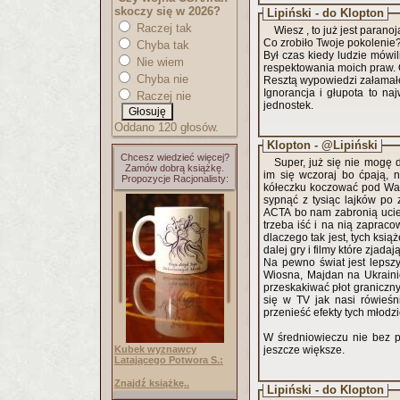
skoczy się w 2026?
Lipiński - do Klopton
Raczej tak
Wiesz , to już jest paran
Co zrobiło Twoje pokolenie
Chyba tak
Był czas kiedy ludzie mówil
Nie wiem
respektowania moich praw.
Chyba nie
Resztą wypowiedzi załamałeś
Ignorancja i głupota to naj
Raczej nie
jednostek.
Oddano 120 głosów.
Klopton - @Lipiński
Chcesz wiedzieć więcej?
Super, już się nie mogę
Zamów dobrą książkę.
im się wczoraj bo ćpają, n
Propozycje Racjonalisty:
kółeczku koczować pod Wall
sypnąć z tysiąc lajków po
ACTA bo nam zabronią uciek
trzeba iść i na nią zaprac
dlaczego tak jest, tych ksi
dalej gry i filmy które zjada
Na pewno świat jest leps
Wiosna, Majdan na Ukrainie
przeskakiwać płot graniczny
się w TV jak nasi rówieśn
przenieść 
W średniowieczu nie bez 
Kubek wyznawcy
jeszcze większe.
Latającego Potwora S.:
Znajdź książkę..
Lipiński - do Klopton