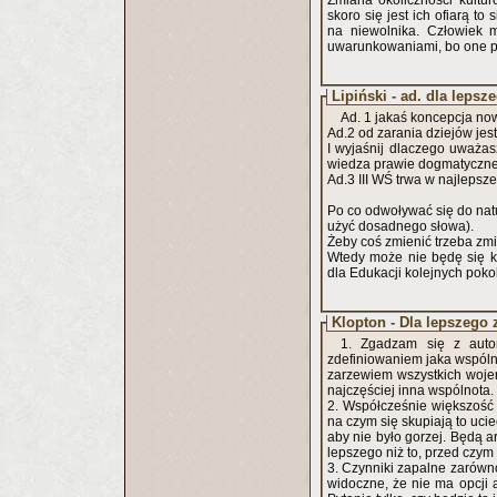
Zmiana okoliczności kultu
skoro się jest ich ofiarą t
na niewolnika. Człowiek
uwarunkowaniami, bo one po
Lipiński - ad. dla leps
Ad. 1 jakaś koncepcja no
Ad.2 od zarania dziejów
I wyjaśnij dlaczego uważa
wiedza prawie dogmatyczne 
Ad.3 III WŚ trwa w najlepsz
Po co odwoływać się do natur
użyć dosadnego słowa).
Żeby coś zmienić trzeba zm
Wtedy może nie będę się ki
dla Edukacji kolejnych poko
Klopton - Dla lepszego 
1. Zgadzam się z autorem
zdefiniowaniem jaka wspólno
zarzewiem wszystkich wojen 
najczęściej inna wspólnota.
2. Współcześnie większość
na czym się skupiają to ucieczka od życia. Nie robią tego co chcą z głębi serca a jed
aby nie było gorzej. Będą a
lepszego niż to, przed czym
3. Czynniki zapalne zarówno
widoczne, że nie ma opcji a