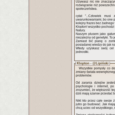
Używasz nic nie znaczącyc
rozwiązanie niż powszechn
społeczeństwa.
cytat "...Człowiek mus
uwarunkowaniami, bo one po
kolejny frazes bez żadnego
Klopton! wszystko pochodzi 
Natury.
Naszym plusem jako gatunk
niezależny od genetyki. To 
Zamiast bić pianę o zomb
posiadanej wiedzy do jak n
Wtedy uzyskasz swój cel
jednostki.
Klopton - @Lipiński
Wszystkie pomysły co do
zmiany świata wewnętrznego 
problemów.
Od zarania dziejów jeste
psychologie i internet, 
zrozumieć, że większość teg
dziś mają szanse przestać by
Nikt kto przez całe swoje 
jutro go budować. Jak mają
chcą uciec od wszystkiego, n