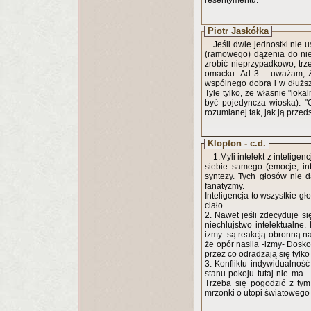
resentymentu.
Piotr Jaskółka
Jeśli dwie jednostki nie u
(ramowego) dążenia do nieg
zrobić nieprzypadkowo, trz
omacku. Ad 3. - uważam, ż
wspólnego dobra i w dłuższ
Tyle tylko, że własnie "loka
być pojedyncza wioska). "
rozumianej tak, jak ją przeds
Klopton - c.d.
1.Myli intelekt z intelig
siebie samego (emocje, intu
syntezy. Tych głosów nie d
fanatyzmy.
Inteligencja to wszystkie g
ciało.
2. Nawet jeśli zdecyduje się
niechlujstwo intelektualne.
izmy- są reakcją obronną na
że opór nasila -izmy- Dosko
przez co odradzają się tylko
3. Konfliktu indywidualnoś
stanu pokoju tutaj nie ma -
Trzeba się pogodzić z tym
mrzonki o utopi światowego 