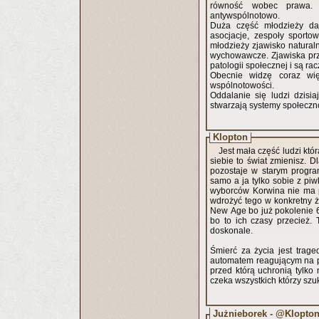
równość wobec prawa. W przeciwnym wypadku powstaje podział klasowy działają
antywspólnotowo.
Duża część młodzieży da
asocjacje, zespoły sporto
młodzieży zjawisko natural
wychowawcze. Zjawiska prz
patologii społecznej i są ra
Obecnie widzę coraz wię
wspólnotowości.
Oddalanie się ludzi dzisi
stwarzają systemy społeczno
Klopton
Jest mała część ludzi któr
siebie to świat zmienisz. 
pozostaje w starym progra
samo a ja tylko sobie z p
wyborców Korwina nie ma pojęcia c
wdrożyć tego w konkretny ży
New Age bo już pokolenie 6
bo to ich czasy przecież. 
doskonale.
Śmierć za życia jest trage
automatem reagującym na podniety z zewnątrz bez zdolno
przed którą uchronią tylko 
czeka wszystkich którzy szu
Jużnieborek - @Klopto