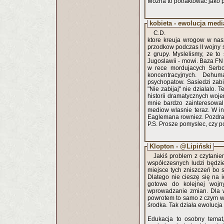
Można to potraktować jako 
kobieta - ewolucja medi
C.D.
ktore kreuja wrogow w nas
przodkow podczas II wojny 
z grupy. Myslelismy, ze to
Jugoslawii - mowi. Baza FN
w rece mordujacych Serbo
koncentracyjnych. Dehu
psychopatow. Sasiedzi zabij
"Nie zabijaj" nie dzialalo.
historii dramatycznych wojen
mnie bardzo zainteresowal
mediow wlasnie teraz. W in
Eaglemana rowniez. Pozdr
P.S. Prosze pomyslec, czy 
Klopton - @Lipiński
Jakiś problem z czytani
współczesnych ludzi będzie
miejsce tych zniszczeń bo 
Dlatego nie cieszę się na 
gotowe do kolejnej wojny
wprowadzanie zmian. Dla w
powrotem to samo z czym wa
środka. Tak działa ewolucja
Edukacja to osobny temat