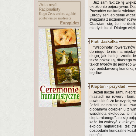
Już sam fakt że tę więks
Złota myśl
określenie pejoratywne. Oce
Racjonalisty:
Powodów nastania wieków c
Kogo Zeus zechce zgubić,
Europy serii epidemii w cza
pozbawia go mądrości
związana z poziomem rozwo
Eurypides
Obawiam się, że nie dost
młodych ludzi. Dlatego więks
Piotr Jaskółka
"Wspólnota" rowerzystów 
do niego, to nie ma między
długo, jak istnieje źródło 
także pokazują, dlaczego w
takich tworów do jednego w
być podstawową komórką sp
błędów.
Klopton - przykład:
Jeżeli ludzie sami, niep
miastach na rowery i kom.
powiedzieć, że tworzy się w
Jeżeli natomiast kilku c
globalnym ociepleniu z wi
wspólnota ekologów, to ma
cieplarnianego" ale się boj
każe im walczyć z każdym k
ekologi najbardziej też t
gospodarki kuriozalne koszt
sposób.