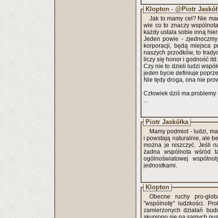
Klopton - @Piotr Jaskó
Jak to mamy cel? Nie mam
wie co to znaczy wspólnota
każdy ustala sobie inną hie
Jeden powie - zjednoczmy 
korporacji, będą miejsca p
naszych przodków, to tradyc
liczy się honor i godność itd.
Czy nie to dzieli ludzi wsp
jeden bycie definiuje poprz
Nie tędy droga, ona nie pro
Człowiek dziś ma problemy e
...
Piotr Jaskółka
Mamy podmiot - ludzi, ma
i powstają naturalnie, ale 
można je niszczyć. Jeśli 
żadna wspólnota wśród ta
ogólnoświatowej wspólnot
jednostkami.
Klopton
Obecne ruchy pro-glob
"wspólnotę" ludzkości. Pr
zamierzonych działań budu
skupiono się na samych pus