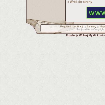
« Wróć do strony
Regulamin publikacji
Bannery
Mapa
[
] [
] [
Racjonalista
Copyright
©
Fundacja Wolnej Myśli, kont