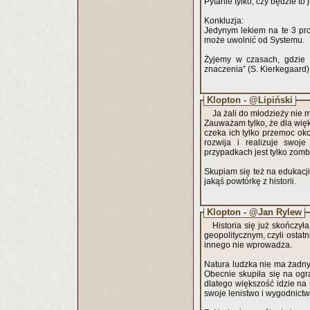
Pytanie tylko, czy będzie to
Konkluzja:
Jedynym lekiem na te 3 pro
może uwolnić od Systemu.
Żyjemy w czasach, gdzie „
znaczenia” (S. Kierkegaard)
Klopton - @Lipiński
Ja żali do młodzieży nie
Zauważam tylko, że dla więks
czeka ich tylko przemoc oko
rozwija i realizuje swoj
przypadkach jest tylko zomb
Skupiam się też na edukacj
jakąś powtórkę z historii.
Klopton - @Jan Rylew
Historia się już skończy
geopolitycznym, czyli ostat
innego nie wprowadza.
Natura ludzka nie ma żadnyc
Obecnie skupiła się na ogr
dlatego większość idzie na 
swoje lenistwo i wygodnictw