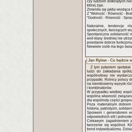
czy ludziom dotkniętych nie
której żyje.
Zmieniła się jakby wiodąca 
"Godność - Równość - Sprawi
Naturalnie, tendencje r
społecznych, tworzących wiz
Spontaniczna solidarność m
woli klasy średniej nie utr
powstanie dobrze funkcjonu
Niewiele osób ma tego świ
Jan Rylew - Co będzie 
Z tym pytaniem spotykał
ludzi do zakładania spółd
wspólnotowy nie wystarcz
przypadki. Rolnicy polscy 
na niemiłosierny wyzysk r
i kombinatorów.
W przypadku wielkiej wspó
wspólna własność związana
dla wspólnoty części gospo
Poza materialnym dobrem 
historia, patriotyzm, solid
Spoiwem i generatorem ene
odpowiednich elit i jednost
Ciekawym zagadnieniem je
tworzenie się wspólnot. Kil
trend indywidualizmu. Dzisiaj można już obserwować jak "wahadło społeczne" (Z.Bauman) zmieniło