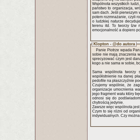
Wspólnota wszystkich ludzi
państwo to organizacja, w
sam dach. Jeśli pierwszym w
potem rozmnażanie, czyli ro
o ludzkiej naturze decyduje
terenu itd. To tworzy tzw 
emocjonalność a dopiero po
Klopton - @do autora
Panie Piotrze wpada Pan
sobie nie mają znaczenia wi
sprecyzować czym jest dana
kogo a nie sama w sobie, bo o
Sama wspólnota tworzy s
współistnienie na danej pła
pedofile na płaszczyźnie po
Czujemy wspólnie, że zagr
organizacje umocnienia wałó
jego fragment wału który bę
odnosi się do podświadomo
chytrością jedynie.
Zawsze więc wspólnota jest
Czym to się różni od organi
indywidualnych. Czy można