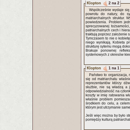
Klopton
2 na 2
Współcześnie wydaje się,
powrotu do natury, do sy
matriarchalnych struktur. 
powiedzenia. Problem jed
sprecyzowanej tożsamości,
patriarchalnych cech i hier
traktują poprzez założenie s
Tymczasem to nie o kobietę 
niego wynikają. Kobieta prezydent nie czyni kultury matriarchalną, to żeńskie cechy wplątane w
strukturę sytemu mogą dokon
Brakuje ponownej reflek
systemowych z okresów kiedy
Klopton
1 na 1
Państwo to organizacja, na
się od matriarchatu właśni
reprezentantów którzy dź
służbie, nie są władzą a 
odpowiedzialność na członk
koszty w imię ratowania wła
właśnie problem pomieszani
środkiem do celu, a celem 
którym jest utrzymanie samej
Jeśli więc można by było st
pomiędzy kulturą patriarchal