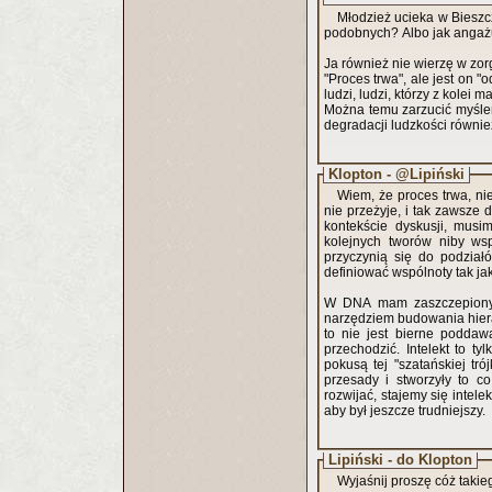
Młodzież ucieka w Bieszcz
podobnych? Albo jak angażu
Ja również nie wierzę w z
"Proces trwa", ale jest on 
ludzi, ludzi, którzy z kolei
Można temu zarzucić myśleni
degradacji ludzkości również
Klopton - @Lipiński
Wiem, że proces trwa, ni
nie przeżyje, i tak zawsze 
kontekście dyskusji, musi
kolejnych tworów niby wsp
przyczynią się do podział
definiować wspólnoty tak ja
W DNA mam zaszczepiony s
narzędziem budowania hier
to nie jest bierne poddaw
przechodzić. Intelekt to 
pokusą tej "szatańskiej tró
przesady i stworzyły to 
rozwijać, stajemy się intel
aby był jeszcze trudniejszy.
Lipiński - do Klopton
Wyjaśnij proszę cóż tak