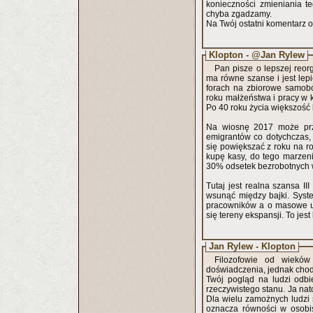
konieczności zmieniania te
chyba zgadzamy.
Na Twój ostatni komentarz 
Klopton - @Jan Rylew
Pan pisze o lepszej reor
ma równe szanse i jest lep
forach na zbiorowe samobó
roku małżeństwa i pracy w k
Po 40 roku życia większość 
Na wiosnę 2017 może przy
emigrantów co dotychczas, 
się powiększać z roku na r
kupę kasy, do tego marzeni
30% odsetek bezrobotnych w
Tutaj jest realna szansa I
wsunąć między bajki. Syste
pracowników a o masowe up
się tereny ekspansji. To jest
Jan Rylew - Klopton
Filozofowie od wieków
doświadczenia, jednak chodzi
Twój pogląd na ludzi odbi
rzeczywistego stanu. Ja nat
Dla wielu zamożnych ludzi 
oznacza równości w osobi