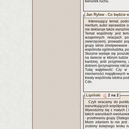
kierunek ruchu.
Jan Rylew - Co będzie 
Interesujący temat, pod
meritum, autor wprawdzie ogólnie wskazuje temat do rozważań, ale nie kieruje ich na konkretny tor,
nie deklaruje także wyraźn
Temat wspólnoty jest te
wzajemnych relacjach p
zwierzęciem), prowadzi pop
grupy silnie zmotywowane p
wspólnota ogólnoludzka, po
Słuszne wydaje się poszuki
na świecie w którym ludzi
bardziej, jeśli przyjmiem
Tutaj wątpliwość: Czy w
nierówności majątkowych w
trwały wspólnota istotna po
Cdn.
Lipiński
2 na 2
Czyli wracamy do punkt
warunkujących współpracę 
Wywodzimy się z małych ( 
takich warunkach ewoluowali
- przetrwaniu grupy. Dlatego
Moim zdaniem to nie jest 
zrobimy kolejnego kroku n