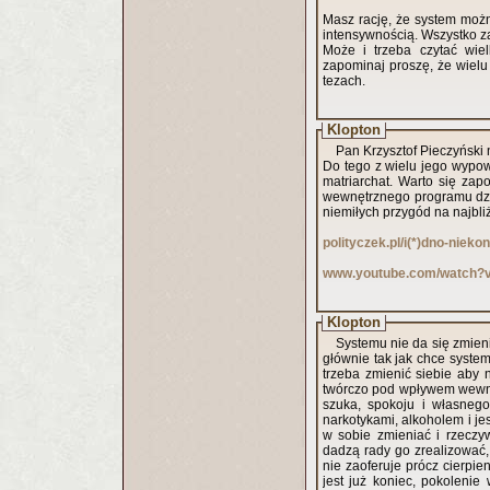
Masz rację, że system możn
intensywnością. Wszystko z
Może i trzeba czytać wiel
zapominaj proszę, że wielu 
tezach.
Klopton
Pan Krzysztof Pieczyński 
Do tego z wielu jego wypowi
matriarchat. Warto się zap
wewnętrznego programu dzia
niemiłych przygód na najbliż
polityczek.pl/i(*)dno-niek
www.youtube.com/watch?
Klopton
Systemu nie da się zmieni
głównie tak jak chce syste
trzeba zmienić siebie aby
twórczo pod wpływem wewnęt
szuka, spokoju i własnego głosu a
narkotykami, alkoholem i j
w sobie zmieniać i rzeczyw
dadzą rady go zrealizować, 
nie zaoferuje prócz cierpien
jest już koniec, pokoleni