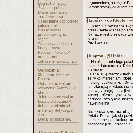
argumentach, bo często Pan 
Dogmat o Trójcy
Jestem starszy od autora art
Świętej - próba l..
Diabeł tasmański i
zaraźliwy nowo..
Lipiński - do Klopton
Sześcienne odchody-to
jednak możl..
Teraz już rozumiem. Błęd
Wszechświat
przez Ciebie wiedza połąc
przygotowany na
Na razie jest przewaga wi
forum.
więce..
Pozdrawiam.
Własność, podatki i
kryzys: syste..
Football i "okolice"
Klopton - @Lipiński
oraz aktorst..
zakazane jabłko z raju
Należę do młodego pokol
marzeń i do chcenia. Dzieck
Ogłoszenia
:
jak każdy.
Ja analizuję rzeczywistość 
30 marca 1689r w
są tylko marzeniami które
Polsce
historię ludzkiej myśli. Św
Ostatnio rozważam
są tylko ręką rozkładu i ja 
wdrożenie Symfonii w
sprawę z mojej pozycji w hi
chmu..
więcej. Różnica tylko w szc
Jakie są rzeczywiste
godności swoją rolę, nisz
koszty wdrożenia AI
nawet nie ma.
dobre szkolenia lub
materiały dotyczące
Nie sztuka wyjść na ulicę
Arc..
świata. Po tym jak się powi
Dodaj ogłoszenie..
otumanione pop kulturą um
zachodzie jest już tragedia.
Czy wojna USA/Iran