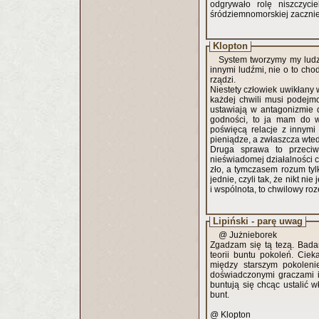
odgrywało rolę niszczyc
śródziemnomorskiej zacznie
Klopton
System tworzymy my ludzi
innymi ludźmi, nie o to chodz
rządzi.
Niestety człowiek uwikłany 
każdej chwili musi podejm
ustawiają w antagonizmie 
godności, to ja mam do w
poświęcą relacje z innymi
pieniądze, a zwłaszcza wted
Druga sprawa to przeciw
nieświadomej działalności c
zło, a tymczasem rozum tyl
jednie, czyli tak, że nikt n
i wspólnota, to chwilowy roz
Lipiński - parę uwag
@ Jużnieborek
Zgadzam się tą tezą. Bada
teorii buntu pokoleń. Cie
między starszym pokoleni
doświadczonymi graczami i
buntują się chcąc ustalić 
bunt.
@ Klopton