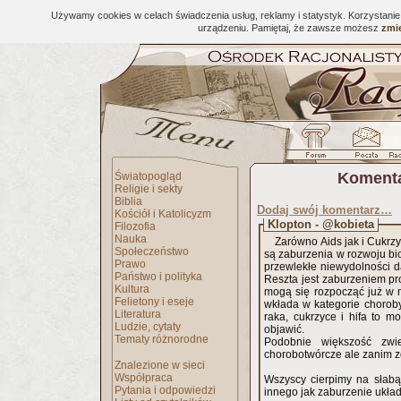
Używamy cookies w celach świadczenia usług, reklamy i statystyk. Korzystani
urządzeniu. Pamiętaj, że zawsze możesz
zmie
Komenta
Światopogląd
Religie i sekty
Biblia
Dodaj swój komentarz…
Kościół i Katolicyzm
Klopton - @kobieta
Filozofia
Nauka
Zarówno Aids jak i Cukrz
Społeczeństwo
są zaburzenia w rozwoju bio
Prawo
przewlekłe niewydolności da
Państwo i polityka
Reszta jest zaburzeniem pr
Kultura
mogą się rozpocząć już w 
Felietony i eseje
wkłada w kategorie choroby
Literatura
raka, cukrzyce i hifa to m
Ludzie, cytaty
objawić.
Tematy różnorodne
Podobnie większość zwi
chorobotwórcze ale zanim z
Znalezione w sieci
Współpraca
Wszyscy cierpimy na słabą
Pytania i odpowiedzi
innego jak zaburzenie ukł