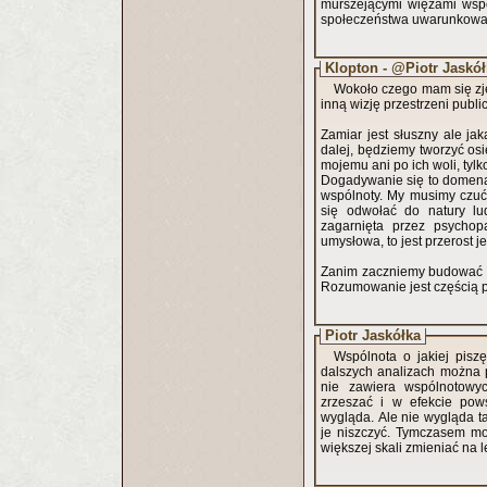
murszejącymi więzami wspó
społeczeństwa uwarunkowa
Klopton - @Piotr Jaskó
Wokoło czego mam się zje
inną wizję przestrzeni publ
Zamiar jest słuszny ale j
dalej, będziemy tworzyć os
mojemu ani po ich woli, tylk
Dogadywanie się to domena i
wspólnoty. My musimy czuć 
się odwołać do natury lu
zagarnięta przez psychopa
umysłowa, to jest przerost 
Zanim zaczniemy budować ś
Rozumowanie jest częścią p
Piotr Jaskółka
Wspólnota o jakiej pisz
dalszych analizach można 
nie zawiera wspólnotowy
zrzeszać i w efekcie pows
wygląda. Ale nie wygląda t
je niszczyć. Tymczasem mo
większej skali zmieniać na 