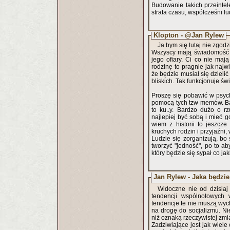
Budowanie takich przeintel
strata czasu, współcześni l
Klopton - @Jan Rylew
Ja bym się tutaj nie zgodził
Wszyscy mają świadomość c
jego ofiary. Ci co nie mają
rodzinę to pragnie jak naj
że będzie musiał się dzieli
bliskich. Tak funkcjonuje ś
Proszę się pobawić w psyc
pomocą tych tzw memów. Bard
to ku..y. Bardzo dużo o r
najlepiej być sobą i mieć g
wiem z historii to jeszcze
kruchych rodzin i przyjaźni,
Ludzie się zorganizują, bo
tworzyć "jedność", po to ab
który będzie się sypał co ja
Jan Rylew - Jaka będzi
Widoczne nie od dzisiaj
tendencji wspólnotowych 
tendencje te nie muszą wyc
na drogę do socjalizmu. Ni
niż oznaką rzeczywistej zmi
Zadziwiające jest jak wiel