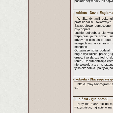
posiadanej wiedzy jak najwi
kobieta - David Eagle
W Skandynawii dokonuj
profesionalisci swiatowych 
Szczegolowo tlumaczone 
psychopate.
Ludzie potrzebuja sie wz
wspolpracuja ze soba. Lu
gdyby nie dzialala propag
mozgach rozne centra np.
mozgach.
Od zawsze istnial podzial n
nagle wykluczeni przez grup
grupy, i wystarczy jedno s
robia? Dehumanizacja czes
nie wowoluja zla, to przy
tylko ekonomia i polityka, 
kobieta - Dlaczego wza
http://urplay.se/program
c.d.
Lipiński - @Klopton
Niby nie masz nic do mło
wszystkiego, najlepiej w na