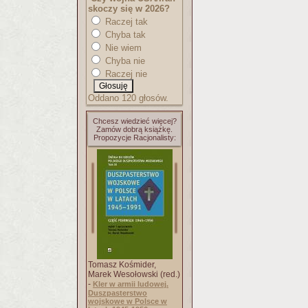
skoczy się w 2026?
Raczej tak
Chyba tak
Nie wiem
Chyba nie
Raczej nie
Oddano 120 głosów.
Chcesz wiedzieć więcej?
Zamów dobrą książkę.
Propozycje Racjonalisty:
Tomasz Kośmider,
Marek Wesołowski (red.)
-
Kler w armii ludowej.
Duszpasterstwo
wojskowe w Polsce w