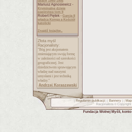
latach 1945-1956
Mariusz Agnosiewicz -
Kryminalne dzieje
papiestwa tom II
Robert Piętek -
Garcia II
władca Konga a Kościół
katolicki
Znajdź książkę..
Złota myśl
Racjonalisty:
"Bóg jest aksjomatem
zmieniającym swoją formę
w zależności od szerokości
geograficznej. Jest
dziedzictwem sprawującym
władzę nad naszymi
umysłami i jest techniką
władzy."
Andrzej Koraszewski
Regulamin publikacji
Bannery
Mapa
[
] [
] [
Racjonalista
Copyright
©
Fundacja Wolnej Myśli, kont