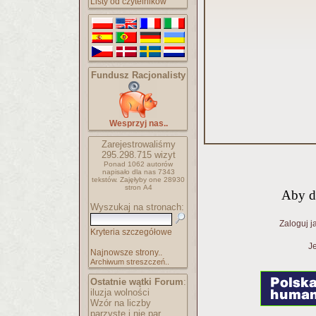
Listy od czytelników
Fundusz Racjonalisty
Wesprzyj nas..
Zarejestrowaliśmy
295.298.715
wizyt
Ponad 1062 autorów
napisało
dla nas 7343
tekstów.
Zajęłyby one 28930
stron A4
Aby d
Wyszukaj na stronach:
Zaloguj j
Kryteria szczegółowe
Je
Najnowsze strony..
Archiwum streszczeń..
Ostatnie wątki Forum
:
iluzja wolności
Wzór na liczby
parzyste i nie par..