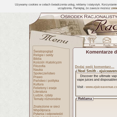
Używamy cookies w celach świadczenia usług, reklamy i statystyk. Korzystani
urządzeniu. Pamiętaj, że zawsze możesz
zmie
Komentarze d
Światopogląd
Religie i sekty
Biblia
Kościół i Katolicyzm
Filozofia
Dodaj swój komentarz…
Nauka
Noel Smith - ejuiceave
Społeczeństwo
Discover the ultimate vap
Prawo
vape juices and disposables 
Państwo i polityka
Kultura
Visit -
www.ejuiceavenue.
Felietony i eseje
Literatura
Ludzie, cytaty
Reklama
Tematy różnorodne
Znalezione w sieci
Współpraca
Pytania i odpowiedzi