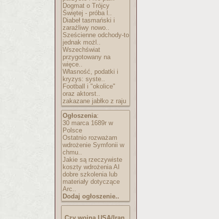
Dogmat o Trójcy
Świętej - próba l..
Diabeł tasmański i
zaraźliwy nowo..
Sześcienne odchody-to
jednak możl..
Wszechświat
przygotowany na
więce..
Własność, podatki i
kryzys: syste..
Football i "okolice"
oraz aktorst..
zakazane jabłko z raju
Ogłoszenia
:
30 marca 1689r w
Polsce
Ostatnio rozważam
wdrożenie Symfonii w
chmu..
Jakie są rzeczywiste
koszty wdrożenia AI
dobre szkolenia lub
materiały dotyczące
Arc..
Dodaj ogłoszenie..
Czy wojna USA/Iran