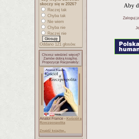
skoczy się w 2026?
Aby d
Raczej tak
Chyba tak
Zaloguj j
Nie wiem
Chyba nie
Je
Raczej nie
Oddano 121 głosów.
Chcesz wiedzieć więcej?
Zamów dobrą książkę.
Propozycje Racjonalisty:
Anatol France -
Kościół a
Rzeczpospolita
Znajdź książkę..