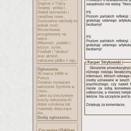
Prosiłbym o uzasadnienie j
Dogmat o Trójcy
zasadności nie widzę: "Niesi
Świętej - próba l..
Diabeł tasmański i
PS
zaraźliwy nowo..
Poziom pańskich refleksj
gratuluję udanego artykuł
Sześcienne odchody-to
bezkarny!
jednak możl..
Wszechświat
przygotowany na
PS
więce..
Poziom pańskich refleksj
Własność, podatki i
gratuluję udanego artykuł
kryzys: syste..
bezkarny!
Football i "okolice"
oraz aktorst..
zakazane jabłko z raju
Kacper Strykowski
Głoszenie prowokacyjnych
Ogłoszenia
:
różnego rodzaju fanatyczn
30 marca 1689r w
internauci, których odwaga
Polsce
osoby uznawane w swych p
Ostatnio rozważam
psychicznego, czy nawet 
wdrożenie Symfonii w
niesie za sobą konsekwen
chmu..
odbiorców, a również nietyk
Jakie są rzeczywiste
tekście. Na szczęście jest to
koszty wdrożenia AI
dobre szkolenia lub
Dziękuję za komentarze.
materiały dotyczące
Arc..
Dodaj ogłoszenie..
Czy wojna USA/Iran