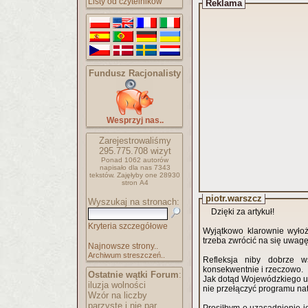
Listy od czytelników
Reklama
Fundusz Racjonalisty
Wesprzyj nas..
Zarejestrowaliśmy
295.775.708
wizyt
Ponad 1062 autorów
napisało
dla nas 7343
tekstów.
Zajęłyby one 28930
stron A4
piotr.warszcz
Wyszukaj na stronach:
Dzięki za artykuł!
Kryteria szczegółowe
Wyjątkowo klarownie wyłoż
trzeba zwrócić na się uwagę
Najnowsze strony..
Archiwum streszczeń..
Refleksja niby dobrze w
konsekwentnie i rzeczowo.
Ostatnie wątki Forum
:
Jak dotąd Wojewódzkiego uni
iluzja wolności
nie przełączyć programu nat
Wzór na liczby
parzyste i nie par..