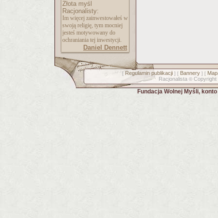
Złota myśl
Racjonalisty:
Im więcej zainwestowałeś w
swoją religię, tym mocniej
jesteś motywowany do
ochraniania tej inwestycji.
Daniel Dennett
Regulamin publikacji
Bannery
Mapa
[
] [
] [
Racjonalista
Copyright
©
Fundacja Wolnej Myśli, kont