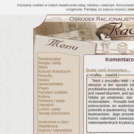
Używamy cookies w celach świadczenia usług, reklamy i statystyk. Korzystani
urządzeniu. Pamiętaj, że zawsze możesz
zmie
Komentarz
Światopogląd
Religie i sekty
Biblia
Dodaj swój komentarz…
Kościół i Katolicyzm
rrrafau - zawód
Filozofia
Nauka
Tekst z początku lekki i 
Społeczeństwo
obrażać w ten sposób int
Prawo
przykładów prowokacji, a tu
Państwo i polityka
jest nawet błaznem, jest r
Kultura
Gdyby go umalować, dać k
Felietony i eseje
mcdonaldem... Ponadto kol
Literatura
jednocześnie nic wartośc
Ludzie, cytaty
polemiki w piaskownicy. Ogół
Tematy różnorodne
keyboardzie). Jego prowok
Korvin natomiast i towarzys
Znalezione w sieci
niekompetentnych krzykaczy
Współpraca
Pytania i odpowiedzi