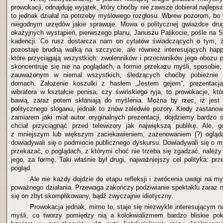
prowokacji, odnajduję wyjątek, który choćby nie zawsze dobierał najleps
to jednak działał na potrzeby myślowego rozgłosu. Wbrew pozorom, bo
niegodnym urzędów jakie sprawuje. Mowa o politycznej gwiazdce dru
okazyjnych wystąpień, pierwszego planu, Januszu Palikocie, pośle na Se
kadencji. Co rusz dostarcza nam on cytatów świadczących o tym, że
pozostaje brudną walką na szczycie, ale również interesujących hap
które przyciągają wszystkich: zwolenników i przeciwników jego obozu p
skoncentruje się nie na poglądach, a formie przekazu myśli, sposobi
zauważonym w niemal wszystkich, śledzących choćby pobieżnie w
domach. Założenie koszulki z hasłem „Jestem gejem”, prezentacja 
wibratora w kształcie penisa, czy świńskiego ryja, to prowokacje, kt
bawią, zaraz potem skłaniają do myślenia. Można by rzec, iż jest
politycznego sloganu, jednak to znów zaledwie pozory. Kiedy zastanow
zamiarem jaki miał autor oryginalnych prezentacji, dojdziemy bardzo
chciał przyciągnąć przed telewizory jak największą publikę. Ale, 
z mniejszym lub większym zaciekawieniem, zażenowaniem (?) oglądal
dowiadywali się o podmiocie publicznego dyskursu. Dowiadywali się o myś
przekazać, o poglądach, z którymi choć nie trzeba się zgadzać, należy
jego, za formę. Taki właśnie był drugi, najważniejszy cel polityka: p
pogląd.
Ale nie każdy dojdzie do etapu refleksji i zwrócenia uwagi na m
poważnego działania. Przewaga zakończy podziwianie spektaklu zaraz 
się on zbyt skomplikowany, bądź zwyczajnie idiotyczny.
Prowokacja jednak, mimo to, staje się niezwykle interesującym 
myśli, co tworzy pomiędzy nią a kolokwializmem bardzo bliskie pok