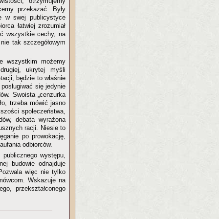
istości, otrzymujemy
chcemy przekazać. Były
je w swej publicystyce
orca łatwiej zrozumiał
ć wszystkie cechy, na
, nie tak szczegółowym
ede wszystkim możemy
rugiej, ukrytej myśli
acji, będzie to właśnie
posługiwać się jedynie
ów. Swoista „cenzurka
ło, trzeba mówić jasno
kszości społeczeństwa,
ądów, debata wyrażona
sznych racji. Niesie to
ięganie po prowokację,
aufania odbiorców.
m publicznego występu,
onej budowie odnajduje
Pozwala więc nie tylko
ozmówcom. Wskazuje na
ego, przekształconego