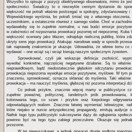
Wszystko to opisuje z pozycji obiektywnego obserwatora, mimo że jes
społeczności. Świadczy to o niezwykle cennym dystansie do spraw
większość nie potrafi właśnie postrzegać w spokojny, zdystansowany i
Wojewódzkiego wyróżnia, bo potrafi śmiać się z własnego otoczenia, 
uczestnikiem, a ostatecznie również z samego siebie. Choć w zachodnio
wydawałoby się to zupełnie normalne, u nas budzi emocje pozytyw
w zależności od rozpoznania prowokacji pozornej od niepozornej. Kuba
większość oceniany jako błazen, odnajduje nieliczną publikę, która zd
ukryty sens jego prowokacji. Atakując narodowe wady w sposób przesa
tak naprawdę znakomicie je ukazuje. Udowadnia, że wbrew temu co 
wydawać – one wciąż są i wciąż kierują naszym społecznym żywotem.
Sprowokować, czyli jak wskazuje definicja: zezłościć, wyp
wywołać konkretne, najczęściej negatywne działanie. Są to właśn
nieprawidłowym, bądź niedostatecznie głębokim odczytaniu prowokac
prowokacja niepozorna wywołuje emocje pozytywne, myślowe. W tym 
znaczeniu, sprowokować, oznacza skłaniać do myślenia. Taki właśni
prowokacja – ma nauczyć myślenia, głębszej niż pozorna interpretacji dzi
Co jednak przykre, znacznie więcej mamy w publicystyce cz
zupełnie poważnej, politycznej, tandetnych prób prowokowania, 
kolorowania tego, co szare i przykre oraz kiepskiego odgrywani
odpowiadających realiom. Znacznie łatwiej wymieniać telewizyjne, rad
które niejako w nurcie antyspołecznej propagandy, emitują audycje 
Natłok tego typu publicystyki sukcesywnie dąży do ogłupienia społecz
powinno być na tego typu zabiegi przeczulone. Okazuje się jednak
przezorne.
W tej niewyszukanej, a jednak niosącej drugie podłoże merytory