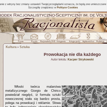
tanie z witryny bez zmiany ustawień Twojej przeglądarki oznacza, że będą one umieszcza
Szczegóły znajdziesz w
Polityce Cookies
Kultura
Sztuka
»
Prowokacja nie dla każdego
Autor tekstu:
Kacper Strykowski
Włoski twórca malarstwa
metafizycznego Giorgio de Chirico
powiedział niegdyś, iż formuła sztuki
nowoczesnej stała się bardzo prosta,
polega na prowokacji i reklamie. Słowa
te były jednocześnie charakterystyką