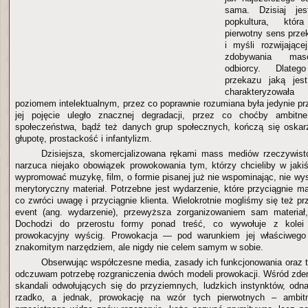
sama. Dzisiaj je
popkultura, która
pierwotny sens prze
i myśli rozwijając
zdobywania maso
odbiorcy. Dlate
przekazu jaką jest
charakteryzowa
poziomem intelektualnym, przez co poprawnie rozumiana była jedynie prz
jej pojęcie uległo znacznej degradacji, przez co choćby ambitn
społeczeństwa, bądź też danych grup społecznych, kończą się oska
głupotę, prostackość i infantylizm.
Dzisiejsza, skomercjalizowana rękami mass mediów rzeczywist
narzuca niejako obowiązek prowokowania tym, którzy chcieliby w jaki
wypromować muzykę, film, o formie pisanej już nie wspominając, nie wy
merytoryczny materiał. Potrzebne jest wydarzenie, które przyciągnie m
co zwróci uwagę i przyciągnie klienta. Wielokrotnie mogliśmy się też p
event (ang. wydarzenie), przewyższa zorganizowaniem sam materia
Dochodzi do przerostu formy ponad treść, co wywołuje z kolei
prowokacyjny wyścig. Prowokacja — pod warunkiem jej właściwe
znakomitym narzędziem, ale nigdy nie celem samym w sobie.
Obserwując współczesne media, zasady ich funkcjonowania oraz tr
odczuwam potrzebę rozgraniczenia dwóch modeli prowokacji. Wśród zd
skandali odwołujących się do przyziemnych, ludzkich instynktów, od
rzadko, a jednak, prowokację na wzór tych pierwotnych – ambitn