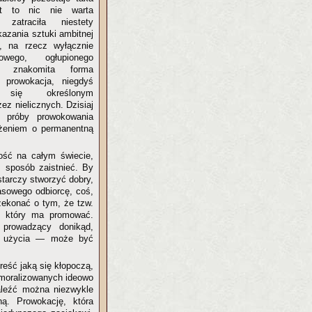
st to nic nie warta
 zatraciła niestety
kazania sztuki ambitnej
ej, na rzecz wyłącznie
wego, ogłupionego
go znakomita forma
 prowokacja, niegdyś
ła się określonym
ez nielicznych. Dzisiaj
e próby prowokowania
rżeniem o permanentną
ość na całym świecie,
ś sposób zaistnieć. By
starczy stworzyć dobry,
asowego odbiorcę, coś,
rzekonać o tym, że tzw.
ł, który ma promować.
 prowadzący donikąd,
go użycia — może być
eść jaką się kłopoczą,
emoralizowanych ideowo
naleźć można niezwykle
ą. Prowokację, która