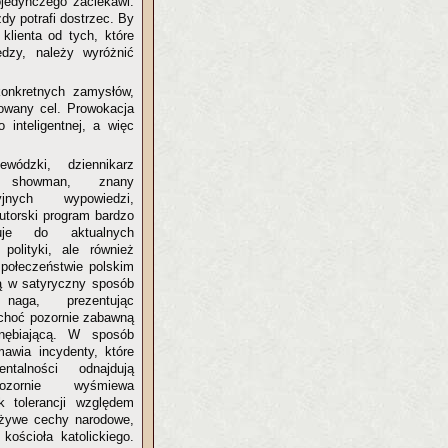
ojedynczego zaciekawi.
dy potrafi dostrzec. By
klienta od tych, które
dzy, należy wyróżnić
konkretnych zamysłów,
zowany cel. Prowokacja
inteligentnej, a więc
wódzki, dziennikarz
showman, znany
jnych wypowiedzi,
utorski program bardzo
uje do aktualnych
polityki, ale również
społeczeństwie polskim
rą w satyryczny sposób
naga, prezentując
 choć pozornie zabawną
nębiającą. W sposób
mawia incydenty, które
talności odnajdują
ozornie wyśmiewa
k tolerancji względem
ż żywe cechy narodowe,
kościoła katolickiego.