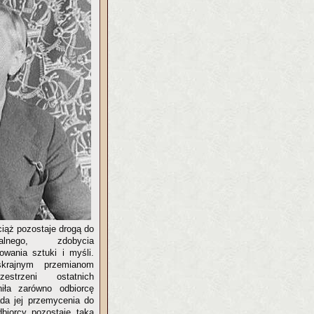
ciąż pozostaje drogą do
lnego, zdobycia
owania sztuki i myśli.
krajnym przemianom
strzeni ostatnich
eniła zarówno odbiorcę
ada jej przemycenia do
dbiorcy pozostaje taka