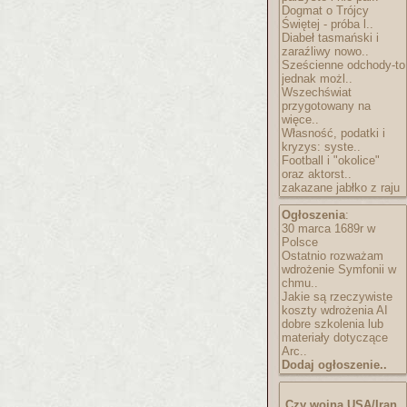
Dogmat o Trójcy
Świętej - próba l..
Diabeł tasmański i
zaraźliwy nowo..
Sześcienne odchody-to
jednak możl..
Wszechświat
przygotowany na
więce..
Własność, podatki i
kryzys: syste..
Football i "okolice"
oraz aktorst..
zakazane jabłko z raju
Ogłoszenia
:
30 marca 1689r w
Polsce
Ostatnio rozważam
wdrożenie Symfonii w
chmu..
Jakie są rzeczywiste
koszty wdrożenia AI
dobre szkolenia lub
materiały dotyczące
Arc..
Dodaj ogłoszenie..
Czy wojna USA/Iran