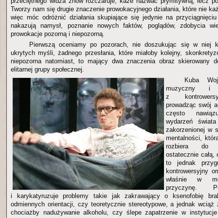
przeciętnego widza znów rozczaruje, każe nazwać prymitywną, lecz p
Tworzy nam się drugie znaczenie prowokacyjnego działania, które nie każ
więc móc odróżnić działania skupiające się jedynie na przyciągnięciu 
nakazują namysł, poznanie nowych faktów, poglądów, zdobycia wie
prowokacje pozorną i niepozorną.
Pierwszą oceniamy po pozorach, nie doszukując się w niej 
ukrytych myśli, żadnego przesłania, które miałoby kolejny, skonkrety
niepozorna natomiast, to mający dwa znaczenia obraz skierowany do 
elitarnej grupy społecznej.
Kuba Woje
muzyczny i 
z kontrowersy
prowadząc swój a
często nawiąz
wydarzeń świata 
zakorzenionej w 
mentalności, któ
rozbiera do 
ostatecznie całą,
to jednak przyg
kontrowersyjny o
właśnie w men
przyczynę. P
i karykatyruzuje problemy takie jak zakrawający o ksenofobię bra
odmiennych orientacji, czy teoretycznie stereotypowe, a jednak wcią
chociażby nadużywanie alkoholu, czy ślepe zapatrzenie w instytucje 