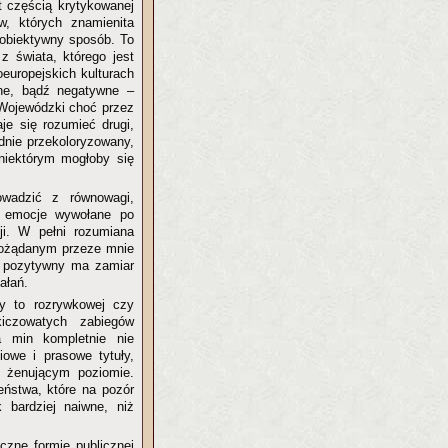
t częścią krytykowanej
, których znamienita
 obiektywny sposób. To
z świata, którego jest
europejskich kulturach
ne, bądź negatywne –
 Wojewódzki choć przez
aje się rozumieć drugi,
dnie przekoloryzowany,
niektórym mogłoby się
rowadzić z równowagi,
ie emocje wywołane po
ji. W pełni rozumiana
pożądanym przeze mnie
e pozytywny ma zamiar
ałań.
y to rozrywkowej czy
kiczowatych zabiegów
a min kompletnie nie
iowe i prasowe tytuły,
o żenującym poziomie.
eństwa, które na pozór
 bardziej naiwne, niż
czne formie publicznej