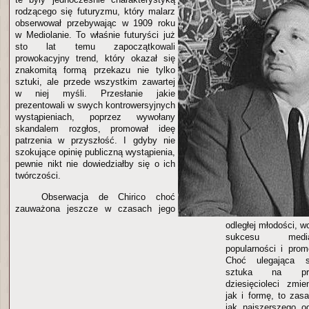
rodzącego się futuryzmu, który malarz
obserwował przebywając w 1909 roku
w Mediolanie. To właśnie futuryści już
sto lat temu zapoczątkowali
prowokacyjny trend, który okazał się
znakomitą formą przekazu nie tylko
sztuki, ale przede wszystkim zawartej
w niej myśli. Przesłanie jakie
prezentowali w swych kontrowersyjnych
wystąpieniach, poprzez wywołany
skandalem rozgłos, promował ideę
patrzenia w przyszłość. I gdyby nie
szokujące opinię publiczną wystąpienia,
pewnie nikt nie dowiedziałby się o ich
twórczości.
Obserwacja de Chirico choć
zauważona jeszcze w czasach jego
odległej młodości, w
sukcesu media
popularności i prom
Choć ulegająca s
sztuka na prze
dziesięcioleci zmi
jak i formę, to zas
jak najszerszego o