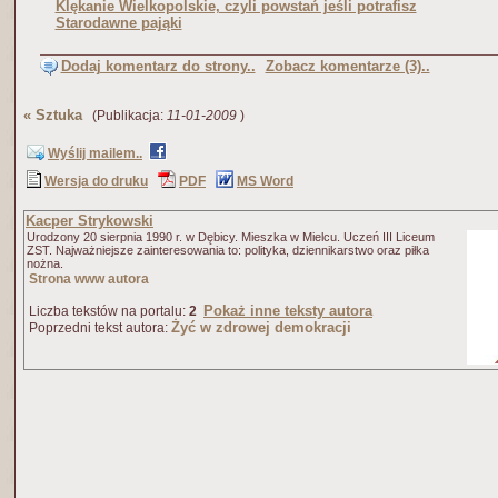
Klękanie Wielkopolskie, czyli powstań jeśli potrafisz
Starodawne pająki
Dodaj komentarz do strony..
Zobacz komentarze (3)..
«
Sztuka
(Publikacja:
11-01-2009
)
Wyślij mailem..
Wersja do druku
PDF
MS Word
Kacper Strykowski
Urodzony 20 sierpnia 1990 r. w Dębicy. Mieszka w Mielcu. Uczeń III Liceum
ZST. Najważniejsze zainteresowania to: polityka, dziennikarstwo oraz piłka
nożna.
Strona www autora
Pokaż inne teksty autora
Liczba tekstów na portalu:
2
Żyć w zdrowej demokracji
Poprzedni tekst autora: