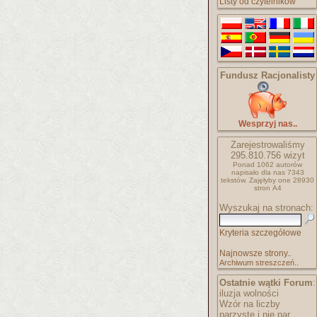
Listy od czytelników
Fundusz Racjonalisty
Wesprzyj nas..
Zarejestrowaliśmy
295.810.756
wizyt
Ponad 1062 autorów
napisało
dla nas 7343
tekstów.
Zajęłyby one 28930
stron A4
Wyszukaj na stronach:
Kryteria szczegółowe
Najnowsze strony..
Archiwum streszczeń..
Ostatnie wątki Forum
:
iluzja wolności
Wzór na liczby
parzyste i nie par..