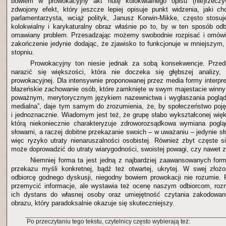
bowiem w prowokacyjny akt nutę kolokwialnego opisu (nie)rzeczyw
zdwojony efekt, który jeszcze lepiej opisuje punkt widzenia, jaki 
parlamentarzysta, wciąż polityk, Janusz Korwin-Mikke, często stosu
kolokwialny i karykaturalny obraz właśnie po to, by w ten sposób odbi
omawiany problem. Przesadzając możemy swobodnie rozpisać i omówi
zakończenie jedynie dodając, że zjawisko to funkcjonuje w mniejszym
stopniu.
Prowokacyjny ton niesie jednak za sobą konsekwencje. Prz
narazić się większości, która nie doczeka się głębszej analizy, d
prowokacyjnej. Dla intensywnie proponowanej przez media formy interpret
błazeńskie zachowanie osób, które zamknięte w swym majestacie winny 
poważnym, merytorycznym językiem nazewnictwa i wygłaszania pogląd
medialna”, daje tym samym do zrozumienia, że, by społeczeństwo poję
i jednoznacznie. Wiadomym jest też, że grupę słabo wykształconej wię
którą niekoniecznie charakteryzuje zdroworozsądkowa wymiana pogl
słowami, a raczej dobitne przekazanie swoich – w uważaniu – jedynie słu
więc ryzyko utraty nienaruszalności osobistej. Również zbyt częste s
może doprowadzić do utraty wiarygodności, swoistej powagi, czy nawet z
Niemniej forma ta jest jedną z najbardziej zaawansowanych for
przekazu myśli konkretnej, bądź też otwartej, ukrytej. W swej złoż
odbiorcę godnego dyskusji, niegodny bowiem prowokacji nie rozumie. 
przemycić informacje, ale wystawia też ocenę naszym odbiorcom, r
ich dystans do własnej osoby oraz umiejętność czytania zakodowan
obrazu, który paradoksalnie okazuje się skuteczniejszy.
Po przeczytaniu tego tekstu, czytelnicy często wybierają też: