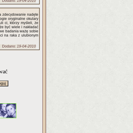
Dodano:
19-04-2010
sa zdecydowanie nadęte
rogie oryginalne okulary
i ci, którzy myśleli, że
że być wiele i nakładać
owe badania ważę sobie
i na raka z ulubionym
Dodano:
19-04-2010
wać