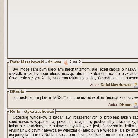
Rafał Maszkowski - dziwne
2 na 2
Byc może sam bym uległ tym mechanizmom, ale jeżeli chodzi o nazwy 
wszystkim czułbym się głupio nosząc ubranie z demontracyjnie przyczep
Chwalenie się tym, że się za darmo reklamuje jakiegoś producenta to parwe
Autor:
Rafał Maszkowski
DKnoto
Jednostki kupują towar TAŃSZY, dlatego już od wieków "pieniądz gorszy wy
Autor:
DKnoto
Ruffo - etyka zachowań
Oczekuję wniosków z badań j.w. rozszerzonych o problem: jakich za
spodziewać w wypadku: a) przedmiot oryginalny pochodziłby z kradzieży, 
byłby nie kradziony, ale nabywca myslałby, ze jest, c) przedmiot byłby k
oryginalny, o czym nabywca by wiedział d) albo by nie wiedział, ale by mysla
osiągnięcia nagrody Nobla z socjologii. Jeśli takiej kategorii nie ma, to nale