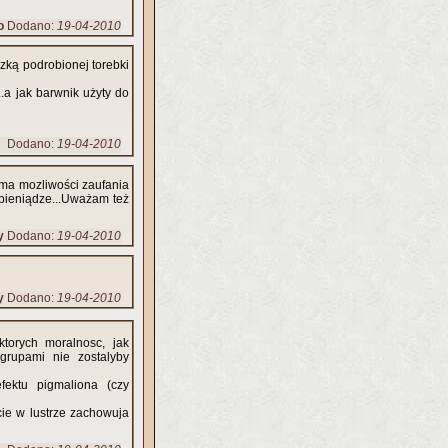
o
Dodano:
19-04-2010
czką podrobionej torebki
.a jak barwnik użyty do
Dodano:
19-04-2010
ma mozliwości zaufania
 pieniądze...Uważam też
y
Dodano:
19-04-2010
y
Dodano:
19-04-2010
torych moralnosc, jak
grupami nie zostalyby
fektu pigmaliona (czy
cie w lustrze zachowuja