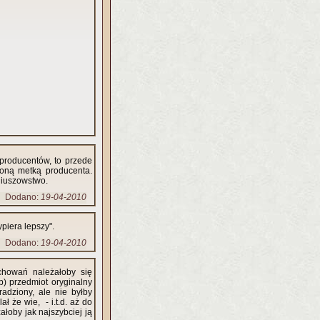
producentów, to przede
ioną metką producenta.
niuszowstwo.
Dodano:
19-04-2010
piera lepszy".
Dodano:
19-04-2010
chowań należałoby się
b) przedmiot oryginalny
radziony, ale nie byłby
ł że wie, - i.t.d. aż do
żałoby jak najszybciej ją