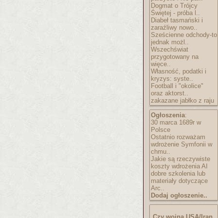
Dogmat o Trójcy
Świętej - próba l..
Diabeł tasmański i
zaraźliwy nowo..
Sześcienne odchody-to
jednak możl..
Wszechświat
przygotowany na
więce..
Własność, podatki i
kryzys: syste..
Football i "okolice"
oraz aktorst..
zakazane jabłko z raju
Ogłoszenia
:
30 marca 1689r w
Polsce
Ostatnio rozważam
wdrożenie Symfonii w
chmu..
Jakie są rzeczywiste
koszty wdrożenia AI
dobre szkolenia lub
materiały dotyczące
Arc..
Dodaj ogłoszenie..
Czy wojna USA/Iran