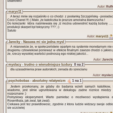
ustanowić!
Autor:
Ruff
maryo11
A teraz mnie się rozjaśniło o co chodzi z posłanką Szczypińską - posiada
Coco Chanel !!!;-) Mało ,że katoliczka to jeszcze amoralna kłamczucha !
Do koleżanki która naśmiewała się ,iż można udowodnić każdą bzdurę ......
produkcji skarpet był toksyczny ??? ;-)
Saluto
Autor:
maryo11
Jarecky - Nasuwa mi sie jedna mysl
A mianowicie że, w społeczeństwie opartym na systemie monetarnym nie 
drugiemu człowiekowi ponieważ w efekcie finalnym zawsze chodzi o jakies
że, rzeczy wysokiej wartości podnoszą ego niskiej jakości...
Autor:
Jareck
myslacy - trudno o wierudniejsze bzdury
0 na 2
dla uzasadnienia praw autorskich; zenada do szescianu
Autor:
myslac
psychobobas - absolutny relatywizm
1 na 1
Jestem przekonany, ze gdyby do badania wzieli samych katolikow, k
wiadomo, jest silnie ugruntowana w dekalogu zadne roznice miedzy 
rozpoznane :)
Pomyslowy eksperyment. Warto pamietac o mozliwosci wystapienia e
Rosenthala, jak zwal, tak zwal).
Ciekawa jest tez prawidlowosc, zgodnie z ktora ludzie widzacy swoje odbi
sie uczciwiej