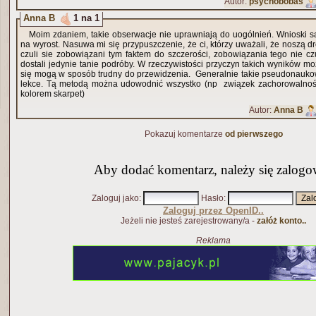
Autor:
psychobobas
Anna B
1 na 1
Moim zdaniem, takie obserwacje nie uprawniają do uogólnień. Wnioski 
na wyrost. Nasuwa mi się przypuszczenie, że ci, którzy uważali, że noszą d
czuli sie zobowiązani tym faktem do szczerości, zobowiązania tego nie czul
dostali jedynie tanie podróby. W rzeczywistości przyczyn takich wyników mo
się mogą w sposób trudny do przewidzenia. Generalnie takie pseudonauk
lekce. Tą metodą można udowodnić wszystko (np związek zachorowalnośc
kolorem skarpet)
Autor:
Anna B
Pokazuj komentarze
od pierwszego
Aby dodać komentarz, należy się zalogo
Zaloguj jako
:
Hasło
:
Zaloguj przez OpenID..
Jeżeli nie jesteś zarejestrowany/a -
załóż konto..
Reklama