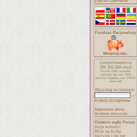
Listy od czytelników
Fundusz Racjonalisty
Wesprzyj nas..
Zarejestrowaliśmy
295.302.658
wizyt
Ponad 1062 autorów
napisało
dla nas 7343
tekstów.
Zajęłyby one 28930
stron A4
Wyszukaj na stronach:
Kryteria szczegółowe
Najnowsze strony..
Archiwum streszczeń..
Ostatnie wątki Forum
:
iluzja wolności
Wzór na liczby
parzyste i nie par..