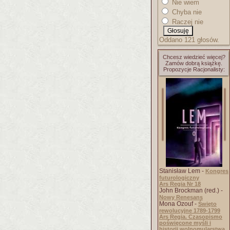
Nie wiem
Chyba nie
Raczej nie
Oddano 121 głosów.
Chcesz wiedzieć więcej?
Zamów dobrą książkę.
Propozycje Racjonalisty:
Stanisław Lem -
Kongres
futurologiczny
Ars Regia Nr 18
John Brockman (red.) -
Nowy Renesans
Mona Ozouf -
Święto
rewolucyjne 1789-1799
Ars Regia. Czasopismo
poświęcone myśli i
historii wolnomularstwa.