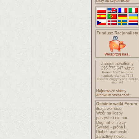
Listy od czytelników
Fundusz Racjonalisty
Wesprzyj nas..
Zarejestrowaliśmy
295.775.647
wizyt
Ponad 1062 autorów
napisało
dla nas 7343
tekstów.
Zajęłyby one 28930
stron A4
Najnowsze strony..
Archiwum streszczeń..
Ostatnie wątki Forum
:
iluzja wolności
Wzór na liczby
parzyste i nie par..
Dogmat o Trójcy
Świętej - próba l..
Diabeł tasmański i
zaraźliwy nowo..