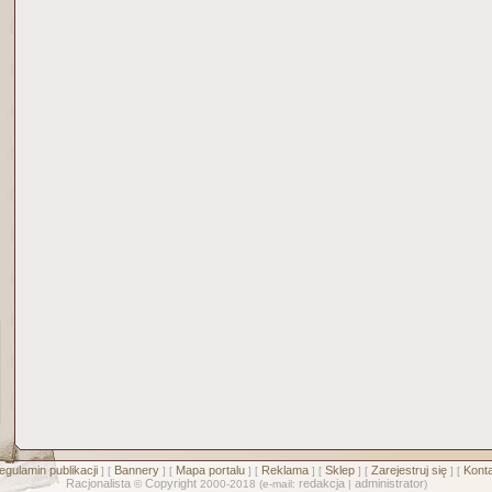
egulamin publikacji
Bannery
Mapa portalu
Reklama
Sklep
Zarejestruj się
Konta
] [
] [
] [
] [
] [
] [
Racjonalista
Copyright
redakcja
administrator
©
2000-2018 (e-mail:
|
)