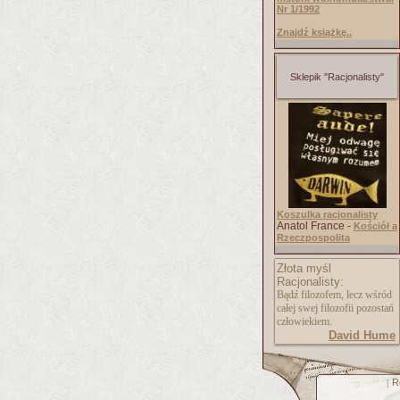
Nr 1/1992
Znajdź książkę..
Sklepik "Racjonalisty"
Koszulka racjonalisty
Anatol France -
Kościół a
Rzeczpospolita
Złota myśl
Racjonalisty:
Bądź filozofem, lecz wśród
całej swej filozofii pozostań
człowiekiem.
David Hume
R
[