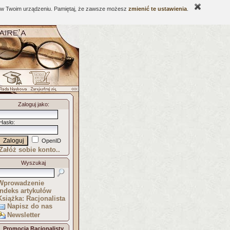
ne w Twoim urządzeniu. Pamiętaj, że zawsze możesz
zmienić te ustawienia
.
Zaloguj jako
:
Hasło
:
OpenID
Załóż sobie konto..
Wyszukaj
Wprowadzenie
Indeks artykułów
Książka: Racjonalista
Napisz do nas
Newsletter
Promocja Racjonalisty