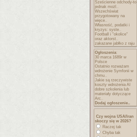
Sześcienne odchody-to
jednak możl..
Wszechświat
przygotowany na
więce..
Własność, podatki i
kryzys: syste..
Football i "okolice"
oraz aktorst..
zakazane jabłko z raju
Ogłoszenia
:
30 marca 1689r w
Polsce
Ostatnio rozważam
wdrożenie Symfonii w
chmu..
Jakie są rzeczywiste
koszty wdrożenia AI
dobre szkolenia lub
materiały dotyczące
Arc..
Dodaj ogłoszenie..
Czy wojna USA/Iran
skoczy się w 2026?
Raczej tak
Chyba tak