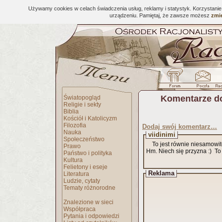
Używamy cookies w celach świadczenia usług, reklamy i statystyk. Korzystani
urządzeniu. Pamiętaj, że zawsze możesz
zmie
Komentarze d
Światopogląd
Religie i sekty
Biblia
Kościół i Katolicyzm
Filozofia
Dodaj swój komentarz…
Nauka
viidinimi
Społeczeństwo
To jest równie niesamowite
Prawo
Hm. Niech się przyzna :) To n
Państwo i polityka
Kultura
Felietony i eseje
Reklama
Literatura
Ludzie, cytaty
Tematy różnorodne
Znalezione w sieci
Współpraca
Pytania i odpowiedzi