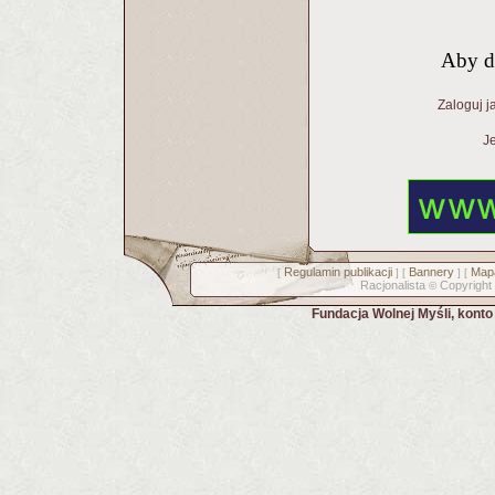
Aby d
Zaloguj j
Je
Regulamin publikacji
Bannery
Mapa
[
] [
] [
Racjonalista
Copyright
©
Fundacja Wolnej Myśli, kont