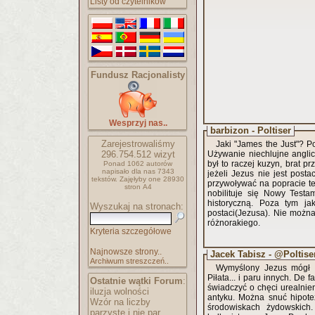
Listy od czytelników
Fundusz Racjonalisty
Wesprzyj nas..
barbizon - Poltiser
Zarejestrowaliśmy
Jaki "James the Just"? P
296.754.512
wizyt
Używanie niechlujne anglic
był to raczej kuzyn, brat p
Ponad 1062 autorów
napisało
dla nas 7343
jeżeli Jezus nie jest post
tekstów.
Zajęłyby one 28930
przywoływać na popracie te
stron A4
nobilituje się Nowy Testa
historyczną. Poza tym jak
Wyszukaj na stronach:
postaci(Jezusa). Nie możn
różnorakiego.
Kryteria szczegółowe
Najnowsze strony..
Jacek Tabisz - @Poltise
Archiwum streszczeń..
Wymyślony Jezus mógł zo
Piłata... i paru innych. De
Ostatnie wątki Forum
:
świadczyć o chęci urealnie
iluzja wolności
antyku. Można snuć hipote
Wzór na liczby
środowiskach żydowskich.
parzyste i nie par..