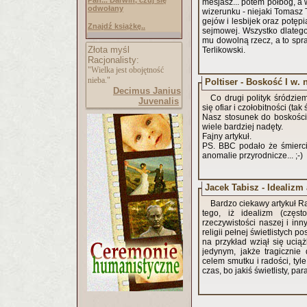
Pan... Darwin, czuj się
mesjasz... potem półbóg, a
odwołany
wizerunku - niejaki Tomasz
gejów i lesbijek oraz potępi
Znajdź książkę..
sejmowej. Wszystko dlatego
mu dowolną rzecz, a to spra
Złota myśl
Terlikowski.
Racjonalisty:
"Wielka jest obojętność
nieba."
Poltiser - Boskość I w. 
Decimus Janius
Co drugi polityk śródzi
Juvenalis
się ofiar i czołobitności (t
Nasz stosunek do boskości 2
wiele bardziej nadęty.
Fajny artykuł.
PS. BBC podało że śmierci
anomalie przyrodnicze... ;-)
Jacek Tabisz - Idealizm
Bardzo ciekawy artykuł R
tego, iż idealizm (częs
rzeczywistości naszej i inny
religii pełnej świetlistych 
na przykład wziął się uciąż
jedynym, jakże tragicznie
celem smutku i radości, tyl
czas, bo jakiś świetlisty, 