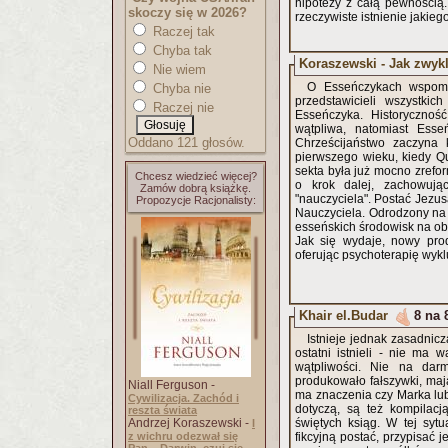
hipotezy z całą pewnością
skoczy się w 2026?
rzeczywiste istnienie jakie
Raczej tak
Chyba tak
Koraszewski - Jak zwyk
Nie wiem
O Esseńczykach wspomin
Chyba nie
przedstawicieli wszystkic
Raczej nie
Esseńczyka. Historyczność
wątpliwa, natomiast Esseń
Oddano 121 głosów.
Chrześcijaństwo zaczyna 
pierwszego wieku, kiedy Q
sekta była już mocno zrefo
Chcesz wiedzieć więcej?
o krok dalej, zachowuj
Zamów dobrą książkę.
"nauczyciela". Postać Jezu
Propozycje Racjonalisty:
Nauczyciela. Odrodzony na p
esseńskich środowisk na ob
Jak się wydaje, nowy pro
oferując psychoterapię wy
Khair el.Budar
8 na 
Istnieje jednak zasadnic
ostatni istnieli - nie ma w
wątpliwości. Nie na darm
produkowało fałszywki, maj
Niall Ferguson -
ma znaczenia czy Marka lub
Cywilizacja. Zachód i
dotyczą, są też kompilacj
reszta świata
Andrzej Koraszewski -
świętych ksiąg. W tej syt
I
z wichru odezwał się
fikcyjną postać, przypisać 