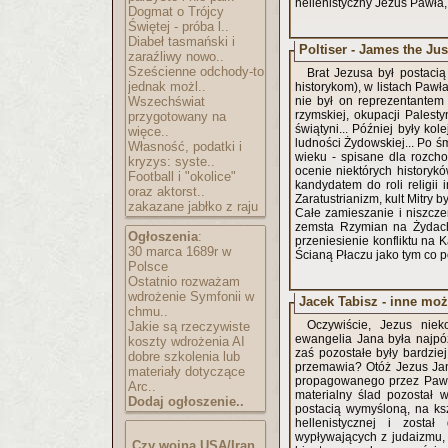
hellenistyczny Jezus Pawła,
Dogmat o Trójcy
Świętej - próba l..
Diabeł tasmański i
Poltiser - James the Jus
zaraźliwy nowo..
Sześcienne odchody-to
Brat Jezusa był postacią
jednak możl..
historykom), w listach Pawł
Wszechświat
nie był on reprezentantem
rzymskiej, okupacji Palest
przygotowany na
świątyni... Później były k
więce..
ludności Żydowskiej... Po śm
Własność, podatki i
wieku - spisane dla rozc
kryzys: syste..
ocenie niektórych history
Football i "okolice"
kandydatem do roli religii
oraz aktorst..
Zaratustrianizm, kult Mitry 
zakazane jabłko z raju
Całe zamieszanie i niszcze
zemsta Rzymian na Żydach
Ogłoszenia
:
przeniesienie konfliktu na 
30 marca 1689r w
Ścianą Płaczu jako tym co po
Polsce
Ostatnio rozważam
wdrożenie Symfonii w
Jacek Tabisz - inne moż
chmu..
Oczywiście, Jezus niek
Jakie są rzeczywiste
ewangelia Jana była najpóź
koszty wdrożenia AI
zaś pozostałe były bardziej
dobre szkolenia lub
przemawia? Otóż Jezus Jan
materiały dotyczące
propagowanego przez Pawła
Arc..
materialny ślad pozostał w
Dodaj ogłoszenie..
postacią wymyśloną, na ksz
hellenistycznej i zost
wypływających z judaizmu, w
Czy wojna USA/Iran