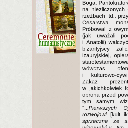
Boga, Pantokrator
na niezliczonych 
rzeźbach itd., pr
Cesarstwa monst
Próbowali z owy
(jak uważali po
i Anatolii) walczy
bizantyjscy zali
izauryjskiej, opie
starotestamento
wówczas ofens
i kulturowo-cywi
Zakaz prezen
w jakichkolwiek 
obrona przed powr
tym samym wize
"...
Pierwszych O
rozwojowi
[kult 
sprzeczne ze s
wizerunków. Np. 