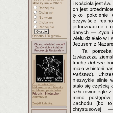
i Kościoła jest św.
skoczy się w 2026?
Raczej tak
on jest przedmiotem
Chyba tak
tylko pokolenie
Nie wiem
oczywiście realno
Chyba nie
jednoznaczne i o
Raczej nie
danych — Żyda i 
Oddano 120 głosów.
wielu działało w I
Jezusem z Nazare
Chcesz wiedzieć więcej?
Zamów dobrą książkę.
Ta potrzeb
Propozycje Racjonalisty:
(zwłaszcza ziems
trochę
dobrym
tr
miała w historii n
Państwo
). Chrze
niezwykle silnie
Czuję dotyk Jego
stało się częścią 
Makaronowych Macek -
emblemat pastafarian
szła równolegle z
Friedrich Nietzsche -
mimo postępów 
Antychryst
Zachodu (bo to 
Znajdź książkę..
chrystusowej 