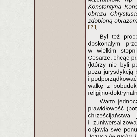
Konstantyna, Konst
obrazu Chrystusa
zdobioną obrazami
[ 7 ]
.
Był też proc
doskonałym prz
w wielkim stopni
Cesarze, chcąc p
(którzy nie byli 
poza jurysdykcją
i podporządkować 
walkę z pobudek 
religijno-doktrynal
Warto jednoc
prawidłowość (pot
chrześcijaństwa j
i zuniwersalizow
objawia swe ponur
Jezusa (w ruchu 