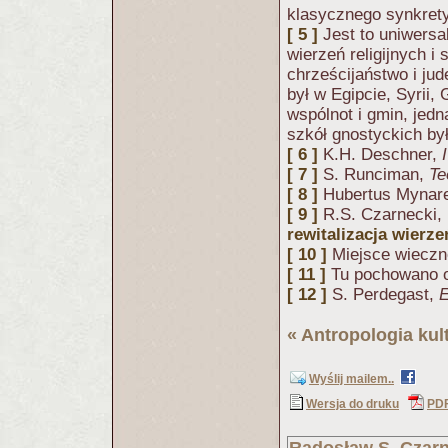
klasycznego synkrety
[ 5 ]
Jest to uniwersa
wierzeń religijnych i 
chrześcijaństwo i ju
był w Egipcie, Syrii,
wspólnot i gmin, jed
szkół gnostyckich by
[ 6 ]
K.H. Deschner,
[ 7 ]
S. Runciman,
Te
[ 8 ]
Hubertus Myna
[ 9 ]
R.S. Czarnecki,
rewitalizacja wierze
[ 10 ]
Miejsce wiecz
[ 11 ]
Tu pochowano o
[ 12 ]
S. Perdegast,
E
«
Antropologia kul
Wyślij mailem..
Wersja do druku
PD