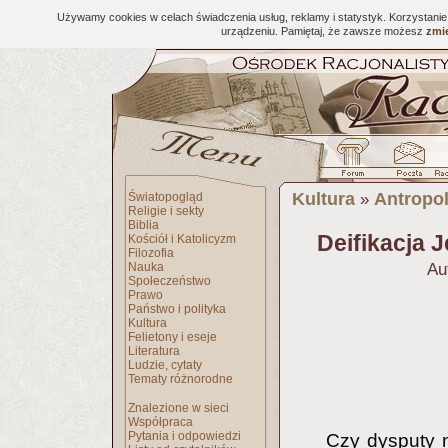
Używamy cookies w celach świadczenia usług, reklamy i statystyk. Korzystani
urządzeniu. Pamiętaj, że zawsze możesz
zmie
Kultura
Antropol
Światopogląd
»
Religie i sekty
Biblia
Deifikacja 
Kościół i Katolicyzm
Filozofia
Nauka
Au
Społeczeństwo
Prawo
Państwo i polityka
Kultura
Felietony i eseje
Literatura
Ludzie, cytaty
Tematy różnorodne
Znalezione w sieci
Współpraca
Pytania i odpowiedzi
Czy dysputy n