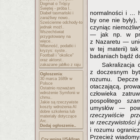
Dogmat o Trójcy
Świętej - próba l..
normalności i … h
Diabeł tasmański i
zaraźliwy nowo..
by one nie były), 
Sześcienne odchody-to
czyniąc niemożliwy
jednak możl..
Wszechświat
— jak np. w pr
przygotowany na
z Nazaretu — uni
więce..
Własność, podatki i
w tej materii) ta
kryzys: syste..
Football i "okolice"
badaniach bądź d
oraz aktorst..
Sakralizacja 
zakazane jabłko z raju
z doczesnym byte
Ogłoszenia
:
rozumu. Depcze 
30 marca 1689r w
Polsce
otaczającą, prow
Ostatnio rozważam
wdrożenie Symfonii w
człowieka zatru
chmu..
pospolitego
sza
Jakie są rzeczywiste
koszty wdrożenia AI
umysłów — powie
dobre szkolenia lub
rzeczywiście pr
materiały dotyczące
Arc..
w rzeczywistości 
Dodaj ogłoszenie..
i rozumu ogranic
Przecież wiadomym
Czy wojna USA/Iran