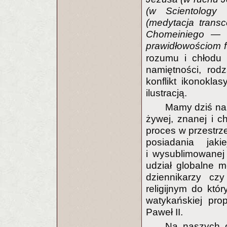
(w Scientology
(medytacja transc
Chomeiniego — w
prawidłowościom 
rozumu i chłodu 
namiętności, rod
konflikt ikonokl
ilustracją.
Mamy dziś na 
żywej, znanej i 
proces w przestrze
posiadania jakie
i wysublimowane
udział globalne m
dziennikarzy czy
religijnym do któ
watykańskiej pro
Paweł II.
Na naszych o