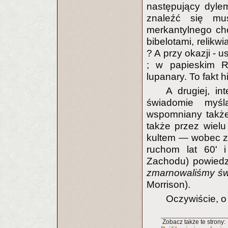
następujący dyle
znaleźć się mus
merkantylnego cho
bibelotami, relikw
? A przy okazji - us
; w papieskim Rz
lupanary. To fakt h
A drugiej, i
świadomie myśl
wspomniany także
także przez wielu
kultem — wobec z
ruchom lat 60' 
Zachodu) powiedzi
zmarnowaliśmy św
Morrison).
Oczywiście, o 
Zobacz także te strony: