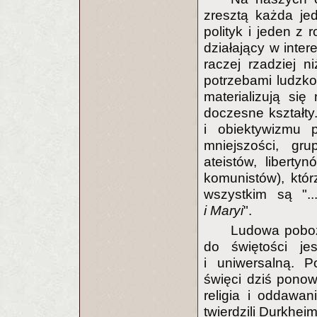
zresztą każda je
polityk i jeden z
działający w intere
raczej rzadziej n
potrzebami ludzkoś
materializują si
doczesne kształty.
i obiektywizmu p
mniejszości, gr
ateistów, libert
komunistów), któr
wszystkim są "..
i Maryi
".
Ludowa pobożn
do świętości je
i uniwersalną. P
święci dziś pono
religia i oddawa
twierdzili Durkhei