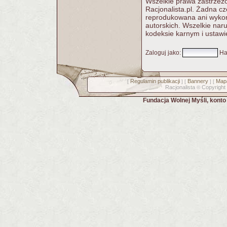
Wszelkie prawa zastrzeżo
Racjonalista.pl. Żadna c
reprodukowana ani wykorz
autorskich. Wszelkie nar
kodeksie karnym i ustawi
Zaloguj jako
:
Ha
Regulamin publikacji
Bannery
Mapa
[
] [
] [
Racjonalista
Copyright
©
Fundacja Wolnej Myśli, kont