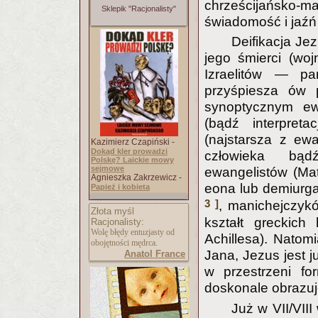
chrześcijańsko-m
Sklepik "Racjonalisty"
świadomość i jaźń
Deifikacja Je
jego śmierci (woj
Izraelitów — p
przyśpiesza ów p
synoptycznym ew
(bądź interpret
(najstarsza z ew
Kazimierz Czapiński -
Dokąd kler prowadzi
człowieka bąd
Polskę? Laickie mowy
sejmowe
ewangelistów (Ma
Agnieszka Zakrzewicz -
eona lub demiurg
Papież i kobieta
3 ]
, manichejczy
Złota myśl
kształt greckich
Racjonalisty:
Wolę błędy entuzjasty od
Achillesa). Natom
obojętności mędrca.
Jana, Jezus jest 
Anatol France
w przestrzeni for
doskonale obrazuj
Już w VII/VIII