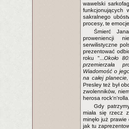
wawelski sarkofag
funkcjonujących 
sakralnego ubóst
procesy, te emocje
Śmierć Jana
proweniencji 
serwilistyczne po
prezentować odbi
roku "...
Około 80
przemierzała p
Wiadomość o jego 
na całej planeci
Presley też był o
zwolenników, nie
herosa rock'n'rolla
Gdy patrzymy
miała się rzecz 
minęło już prawie 
jak tu zaprezentow