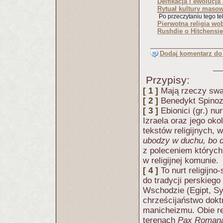
Deifikacja i ewolucja
Rytuał kultury masowej
Po przeczytaniu tego tek
Pierwotna religia wo
Rushdie o Hitchensie
Dodaj komentarz do 
Przypisy:
[ 1 ]
Mają rzeczy swą
[ 2 ]
Benedykt Spino
[ 3 ]
Ebionici (gr.) nu
Izraela oraz jego oko
tekstów religijnych, 
ubodzy w duchu, bo d
z poleceniem których
w religijnej komunie.
[ 4 ]
To nurt religijno
do tradycji perskiego
Wschodzie (Egipt, S
chrześcijaństwo dokt
manicheizmu. Obie re
terenach
Pax Roman