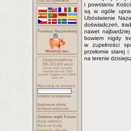
Listy od czytelników
i powstaniu Kośc
są w ogóle upraw
Ubóstwienie Naza
doświadczeń, trady
nawet najbardzie
Fundusz Racjonalisty
bowiem nigdy tr
w zupełności sp
przełomie starej 
Wesprzyj nas..
na terenie dzisie
Zarejestrowaliśmy
295.323.970
wizyt
Ponad 1062 autorów
napisało
dla nas 7343
tekstów.
Zajęłyby one 28930
stron A4
Wyszukaj na stronach:
Kryteria szczegółowe
Najnowsze strony..
Archiwum streszczeń..
Ostatnie wątki Forum
:
iluzja wolności
Wzór na liczby
parzyste i nie par..