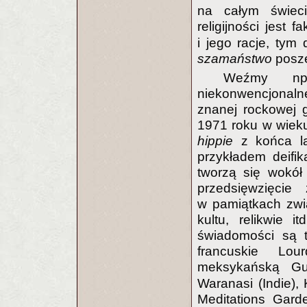
na całym świeci
religijności jest f
i jego racje, tym 
szamaństwo
posze
Weźmy np.
niekonwencjonalne
znanej rockowej 
1971 roku w wieku 
hippie
z końca la
przykładem deifik
tworzą się wokół 
przedsięwzięcie
w pamiątkach zw
kultu, relikwie 
świadomości są t
francuskie Lou
meksykańską Gu
Waranasi (Indie),
Meditations Gard