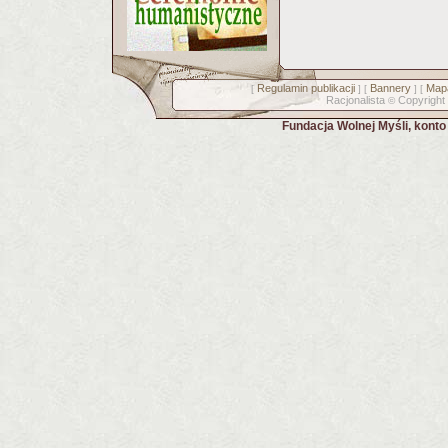
Regulamin publikacji
Bannery
Mapa
[
] [
] [
Racjonalista
Copyright
©
Fundacja Wolnej Myśli, kont