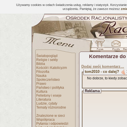
Używamy cookies w celach świadczenia usług, reklamy i statystyk. Korzystani
urządzeniu. Pamiętaj, że zawsze możesz
zmie
Komentarze do
Światopogląd
Religie i sekty
Biblia
Dodaj swój komentarz…
Kościół i Katolicyzm
tom2010 - co dalej?
Filozofia
Nauka
No dobrze, to kiedy zob
Społeczeństwo
Prawo
Państwo i polityka
Reklama
Kultura
Felietony i eseje
Literatura
Ludzie, cytaty
Tematy różnorodne
Znalezione w sieci
Współpraca
Pytania i odpowiedzi