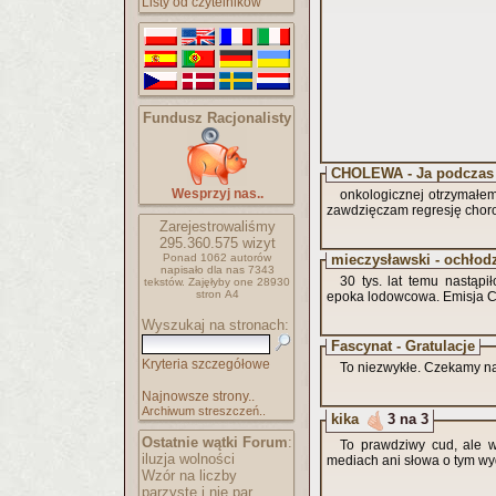
Listy od czytelników
Fundusz Racjonalisty
CHOLEWA - Ja podczas 
Wesprzyj nas..
onkologicznej otrzymałe
zawdzięczam regresję choro
Zarejestrowaliśmy
295.360.575
wizyt
Ponad 1062 autorów
mieczysławski - ochłod
napisało
dla nas 7343
30 tys. lat temu nastąp
tekstów.
Zajęłyby one 28930
stron A4
epoka lodowcowa. Emisja C
Wyszukaj na stronach:
Fascynat - Gratulacje
Kryteria szczegółowe
To niezwykłe. Czekamy n
Najnowsze strony..
Archiwum streszczeń..
kika
3 na 3
Ostatnie wątki Forum
:
To prawdziwy cud, ale 
iluzja wolności
mediach ani słowa o tym wy
Wzór na liczby
parzyste i nie par..