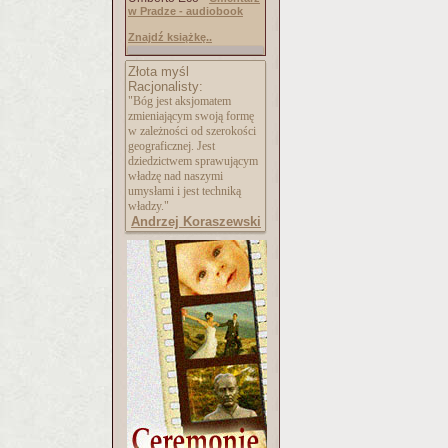
w Pradze - audiobook
Znajdź książkę..
Złota myśl
Racjonalisty:
"Bóg jest aksjomatem
zmieniającym swoją formę
w zależności od szerokości
geograficznej. Jest
dziedzictwem sprawującym
władzę nad naszymi
umysłami i jest techniką
władzy."
Andrzej Koraszewski