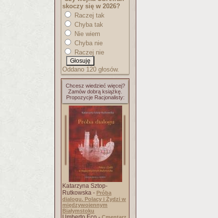
skoczy się w 2026?
Raczej tak
Chyba tak
Nie wiem
Chyba nie
Raczej nie
Oddano 120 głosów.
Chcesz wiedzieć więcej?
Zamów dobrą książkę.
Propozycje Racjonalisty:
Katarzyna Sztop-
Rutkowska -
Próba
dialogu. Polacy i Żydzi w
międzywojennym
Białymstoku
Umberto Eco -
Cmentarz