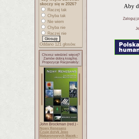
skoczy się w 2026?
Aby d
Raczej tak
Chyba tak
Zaloguj j
Nie wiem
Chyba nie
Je
Raczej nie
Oddano 121 głosów.
Chcesz wiedzieć więcej?
Zamów dobrą książkę.
Propozycje Racjonalisty:
John Brockman (red.) -
Nowy Renesans
Czuję dotyk Jego
Makaronowych Macek -