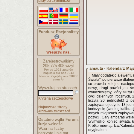
Listy od czytelników
Fundusz Racjonalisty
Wesprzyj nas..
Zarejestrowaliśmy
295.775.408
wizyt
amauta - Kalendarz Maj
Ponad 1062 autorów
napisało
dla nas 7343
Mały dodatek dla ewentua
tekstów.
Zajęłyby one 28930
Świata", po pierwsze dlateg
stron A4
co prawda kolejne następuj
Wyszukaj na stronach:
nowy; drugi powód jest śc
dwudziesiętny, który służył
cykli dziennych, rocznych, 
Kryteria szczegółowe
liczyła 20 jednostek) z p
zapisywano jedynie 13 jednos
Najnowsze strony..
kończy się (według kalibracj
Archiwum streszczeń..
innych miejscach zapisywal
pozycji. Cały ambaras wzią
Ostatnie wątki Forum
:
'wymyśliło' koniec świata,
iluzja wolności
Krótko mówiąc tzw.'Kalend
Wzór na liczby
oryginałem.
parzyste i nie par..