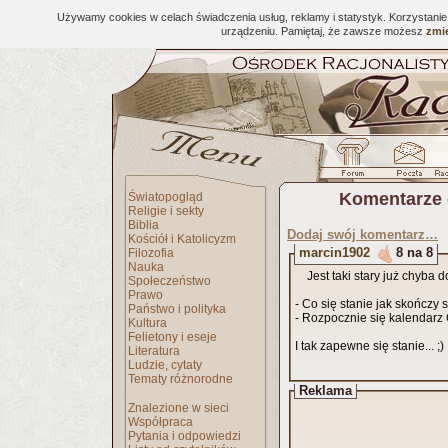
Używamy cookies w celach świadczenia usług, reklamy i statystyk. Korzystani
urządzeniu. Pamiętaj, że zawsze możesz
zmie
Komentarze 
Światopogląd
Religie i sekty
Biblia
Dodaj swój komentarz…
Kościół i Katolicyzm
marcin1902
8 na 8
Filozofia
Nauka
Jest taki stary już chyba 
Społeczeństwo
Prawo
- Co się stanie jak skończy
Państwo i polityka
- Rozpocznie się kalendarz
Kultura
Felietony i eseje
I tak zapewne się stanie... ;)
Literatura
Ludzie, cytaty
Tematy różnorodne
Reklama
Znalezione w sieci
Współpraca
Pytania i odpowiedzi