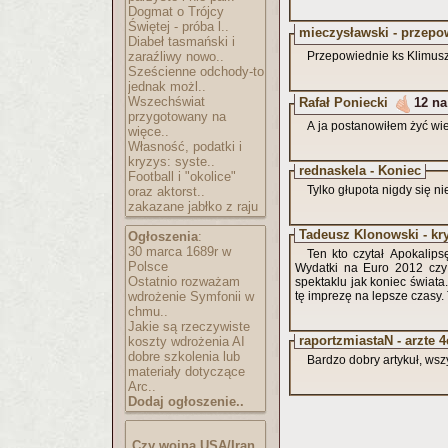
Dogmat o Trójcy
Świętej - próba l..
mieczysławski - przepo
Diabeł tasmański i
zaraźliwy nowo..
Przepowiednie ks Klimusz
Sześcienne odchody-to
jednak możl..
Wszechświat
Rafał Poniecki
12 na
przygotowany na
A ja postanowiłem żyć wie
więce..
Własność, podatki i
kryzys: syste..
rednaskela - Koniec
Football i "okolice"
Tylko głupota nigdy się n
oraz aktorst..
zakazane jabłko z raju
Tadeusz Klonowski - kr
Ogłoszenia
:
30 marca 1689r w
Ten kto czytał Apokalip
Polsce
Wydatki na Euro 2012 czy 
Ostatnio rozważam
spektaklu jak koniec świata.
wdrożenie Symfonii w
tę imprezę na lepsze czasy.
chmu..
Jakie są rzeczywiste
raportzmiastaN - arzte 4
koszty wdrożenia AI
dobre szkolenia lub
Bardzo dobry artykuł, wsz
materiały dotyczące
Arc..
Dodaj ogłoszenie..
Czy wojna USA/Iran