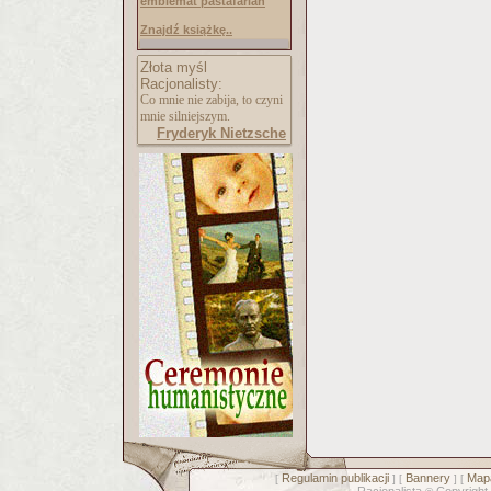
emblemat pastafarian
Znajdź książkę..
Złota myśl
Racjonalisty:
Co mnie nie zabija, to czyni
mnie silniejszym.
Fryderyk Nietzsche
Regulamin publikacji
Bannery
Mapa
[
] [
] [