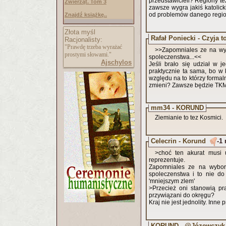
przedstawicieli? Regiony t
Zwierząt. Tom 3
zawsze wygra jakiś katolic
od problemów danego regio
Znajdź książkę..
Złota myśl
Rafał Poniecki - Czyja t
Racjonalisty:
"Prawdę trzeba wyrażać
>>Zapomniales ze na wy
prostymi słowami."
spoleczenstwa...<<
Ajschylos
Jeśli brało się udział w je
praktycznie ta sama, bo w 
względu na to którzy formaln
zmieni? Zawsze będzie TKM
mm34 - KORUND
Ziemianie to tez Kosmici.
Celecrin - Korund
-1 
>choć ten akurat musi
reprezentuje.
Zapomniales ze na wybor
spoleczenstwa i to nie do
'mniejszym zlem'
>Przecież oni stanowią pr
przywiązani do okręgu?
Kraj nie jest jednolity. Inn
KORUND - @Józewczyk