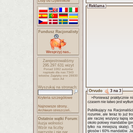
Listy od czytelników
Reklama
Fundusz Racjonalisty
Wesprzyj nas..
Zarejestrowaliśmy
295.297.631
wizyt
Ponad 1062 autorów
napisało
dla nas 7343
tekstów.
Zajęłyby one 28930
stron A4
Wyszukaj na stronach:
Orvudo
3 na 3
Kryteria szczegółowe
>Ponieważ praktycznie ni
czasem nie łatwo jest wytłu
Najnowsze strony..
Publikujący na Racjonaliśc
Archiwum streszczeń..
rozumie, ale teraz to już t
Ostatnie wątki Forum
:
ale raczej wszyscy łapią id
około połowy mandatów (pr
iluzja wolności
tylko na mniejszą skalę). T
Wzór na liczby
głosów i 60% mandatów. Jak
parzyste i nie par..