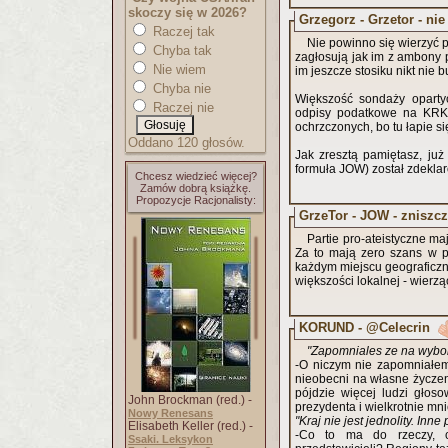
skoczy się w 2026?
Grzegorz - Grzetor - ni
Raczej tak
Nie powinno się wierzyć 
Chyba tak
zagłosują jak im z ambony p
Nie wiem
im jeszcze stosiku nikt nie 
Chyba nie
Większość sondaży opartyc
Raczej nie
odpisy podatkowe na KRK,
ochrzczonych, bo tu łapie si
Oddano 120 głosów.
Jak zresztą pamiętasz, już
formuła JOW) został zdekla
Chcesz wiedzieć więcej?
Zamów dobrą książkę.
Propozycje Racjonalisty:
GrzeTor - JOW - zniszcze
Partie pro-ateistyczne m
Za to mają zero szans w p
każdym miejscu geograficz
większości lokalnej - wierzą
KORUND - @Celecrin
"Zapomniales ze na wybo
-O niczym nie zapomniałem
nieobecni na własne życzen
pójdzie więcej ludzi głos
John Brockman (red.) -
prezydenta i wielkrotnie mn
Nowy Renesans
"Kraj nie jest jednolity. In
Elisabeth Keller (red.) -
-Co to ma do rzeczy, c
Ssaki. Leksykon