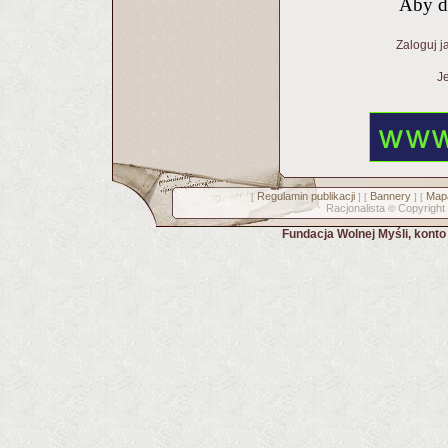
Aby d
Zaloguj j
Je
Regulamin publikacji
Bannery
Mapa
[
] [
] [
Racjonalista
Copyright
©
Fundacja Wolnej Myśli, kont