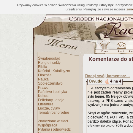
Używamy cookies w celach świadczenia usług, reklamy i statystyk. Korzystani
urządzeniu. Pamiętaj, że zawsze możesz
zmie
Komentarze do s
Światopogląd
Religie i sekty
Biblia
Kościół i Katolicyzm
Filozofia
Dodaj swój komentarz…
Nauka
Orvudo
4 na 4
Społeczeństwo
Prawo
A szczytem odrealnienia j
Państwo i polityka
nie jest żaden realny proje
Kultura
żyło lepiej, 85 tysięcy oby
Felietony i eseje
ustawę, a PKB samo z sie
Literatura
wydźwięk ma jedna z audyc
Ludzie, cytaty
Tematy różnorodne
Skąd w ogóle założenie, ż
głosować na PO i PiS, a z
Znalezione w sieci
bardzo daleko idące. Ponadt
Współpraca
efektywnie około 70% wyb
Pytania i odpowiedzi