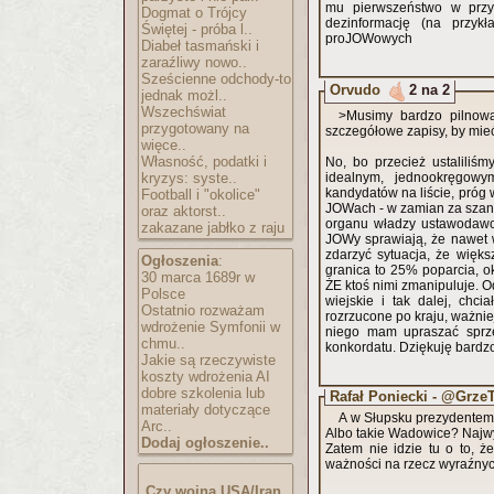
mu pierwszeństwo w przy
Dogmat o Trójcy
dezinformację (na przykł
Świętej - próba l..
proJOWowych
Diabeł tasmański i
zaraźliwy nowo..
Sześcienne odchody-to
Orvudo
2 na 2
jednak możl..
Wszechświat
>Musimy bardzo pilnowa
przygotowany na
szczegółowe zapisy, by mi
więce..
Własność, podatki i
No, bo przecież ustaliliś
kryzys: syste..
idealnym, jednookręgowy
kandydatów na liście, próg 
Football i "okolice"
JOWach - w zamian za szans
oraz aktorst..
organu władzy ustawodawcz
zakazane jabłko z raju
JOWy sprawiają, że nawet 
zdarzyć sytuacja, że więk
Ogłoszenia
:
granica to 25% poparcia, 
30 marca 1689r w
ŻE ktoś nimi zmanipuluje. O
Polsce
wiejskie i tak dalej, chc
Ostatnio rozważam
rozrzucone po kraju, ważnie
wdrożenie Symfonii w
niego mam upraszać sprze
chmu..
konkordatu. Dziękuję bardz
Jakie są rzeczywiste
koszty wdrożenia AI
dobre szkolenia lub
Rafał Poniecki - @Grze
materiały dotyczące
A w Słupsku prezydentem z
Arc..
Albo takie Wadowice? Najwy
Dodaj ogłoszenie..
Zatem nie idzie tu o to, ż
ważności na rzecz wyraźnyc
Czy wojna USA/Iran