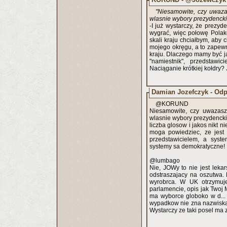
"Niesamowite, czy uwaz
wlasnie wybory prezydenckie
-I już wystarczy, że prezyd
wygrać, więc połowę Polak
skali kraju chciałbym, aby
mojego okręgu, a to zapewn
kraju. Dlaczego mamy być j
"namiestnik", przedstaw
Naciąganie krótkiej kołdry?
Damian Jozefczyk - Odp
@KORUND
Niesamowite, czy uwazas
wlasnie wybory prezydencki
liczba glosow i jakos nikt 
moga powiedziec, ze jest
przedstawicielem, a syst
systemy sa demokratyczne!
@lumbago
Nie, JOWy to nie jest lekar
odstraszajacy na oszutwa.
wyrobrca. W UK otrzymuj
parlamencie, opis jak Twoj M
ma wyborce globoko w d...
wypadkow nie zna nazwiska.
Wystarczy ze taki posel ma 