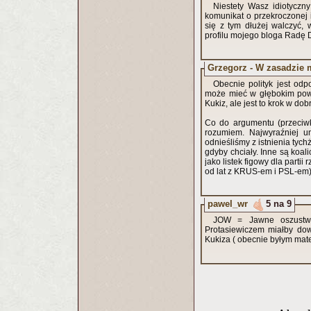
Niestety Wasz idiotyczn
komunikat o przekroczonej i
się z tym dłużej walczyć
profilu mojego bloga Radę
Grzegorz - W zasadzie 
Obecnie polityk jest od
może mieć w głębokim powa
Kukiz, ale jest to krok w do
Co do argumentu (przeciwk
rozumiem. Najwyraźniej um
odnieśliśmy z istnienia tych
gdyby chciały. Inne są koali
jako listek figowy dla partii 
od lat z KRUS-em i PSL-em)
pawel_wr
5 na 9
JOW = Jawne oszustwo 
Protasiewiczem miałby dow
Kukiza ( obecnie byłym mate