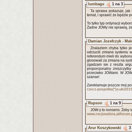
lumbago
1 na 3
Ta sprawa pokazuje, jak
temat, i sprawić że będzie 
To tylko typ ordynacji wybor
Żadne JOWy nie sprawią, że
Damian Jozefczyk - Malu
Znalazlem chyba tylko j
odrzucili zmiane systemu 
referendum mieli do wyboru z
glosowali za zmiana na syst
zgadzam sie z reszta arg
proporcjonalny zniszczylby
przeciwko JOWami. W JOWach
szanse!
Zareklamuje jeszcze moj po
rzecz-pospolita(*)o.uk/20
Rupson
1 na 9
JOW-y to nonsens. Żeby s
www.racjonalista.pl/foru
Arur Koszykowski
3