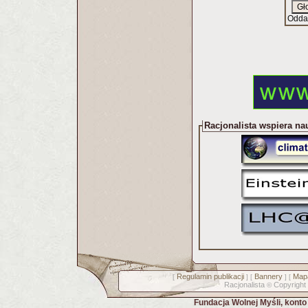
Odda
Racjonalista wspiera na
Regulamin publikacji
Bannery
Mapa
[
] [
] [
Racjonalista
Copyright
©
Fundacja Wolnej Myśli, kont