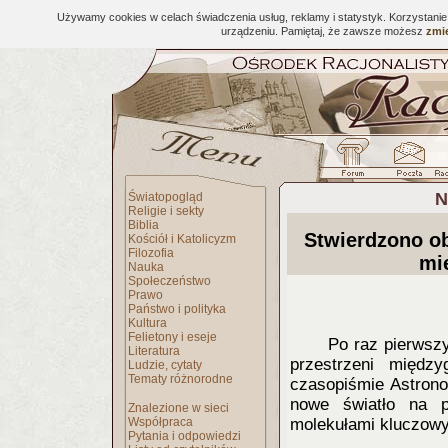
Używamy cookies w celach świadczenia usług, reklamy i statystyk. Korzystani
urządzeniu. Pamiętaj, że zawsze możesz
zmie
N
Światopogląd
Religie i sekty
Biblia
Stwierdzono o
Kościół i Katolicyzm
Filozofia
mi
Nauka
Społeczeństwo
Prawo
Państwo i polityka
Kultura
Felietony i eseje
Po raz pierwsz
Literatura
przestrzeni międz
Ludzie, cytaty
Tematy różnorodne
czasopiśmie Astron
nowe światło na 
Znalezione w sieci
Współpraca
molekułami kluczowy
Pytania i odpowiedzi