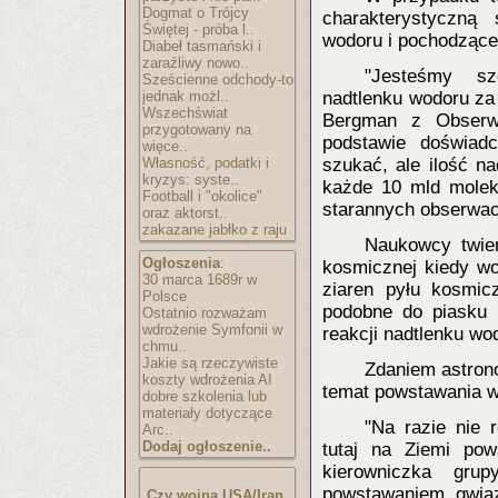
Dogmat o Trójcy
charakterystyczną
Świętej - próba l..
wodoru i pochodzące
Diabeł tasmański i
zaraźliwy nowo..
"Jesteśmy sz
Sześcienne odchody-to
jednak możl..
nadtlenku wodoru za
Wszechświat
Bergman z Obserwa
przygotowany na
podstawie doświadc
więce..
Własność, podatki i
szukać, ale ilość n
kryzys: syste..
każde 10 mld molek
Football i "okolice"
starannych obserwacj
oraz aktorst..
zakazane jabłko z raju
Naukowcy twier
Ogłoszenia
:
kosmicznej kiedy wo
30 marca 1689r w
ziaren pyłu kosmicz
Polsce
podobne do piasku
Ostatnio rozważam
wdrożenie Symfonii w
reakcji nadtlenku wo
chmu..
Jakie są rzeczywiste
Zdaniem astron
koszty wdrożenia AI
temat powstawania 
dobre szkolenia lub
materiały dotyczące
"Na razie nie 
Arc..
Dodaj ogłoszenie..
tutaj na Ziemi po
kierowniczka gru
powstawaniem gwiaz
Czy wojna USA/Iran