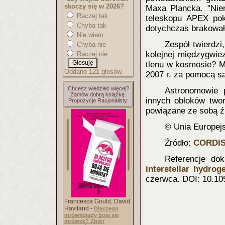
skoczy się w 2026?
Maxa Plancka. "Nie
Raczej tak
teleskopu APEX pok
Chyba tak
dotychczas brakowało
Nie wiem
Zespół twierdz
Chyba nie
kolejnej międzygwie
Raczej nie
tlenu w kosmosie? M
Oddano 121 głosów.
2007 r. za pomocą sa
Chcesz wiedzieć więcej?
Astronomowie 
Zamów dobrą książkę.
innych obłoków two
Propozycje Racjonalisty:
powiązane ze sobą ź
© Unia Europej
Źródło:
CORDI
Referencje do
interstellar hydrog
czerwca. DOI: 10.10
Francesca Gould, David
Haviland -
Dlaczego
mrówkojady boją się
mrówek? Zbiór