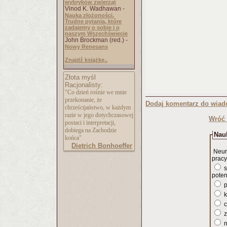
wybryków zwierząt
Vinod K. Wadhawan -
Nauka złożoności.
Trudne pytania, które
zadajemy o sobie i o
naszym Wszechświecie
John Brockman (red.) -
Nowy Renesans
Znajdź książkę..
Złota myśl
Racjonalisty:
"Co dzień rośnie we mnie
przekonanie, że
Dodaj komentarz do wiad
chrześcijaństwo, w każdym
razie w jego dotychczasowej
Wróć 
postaci i interpretacji,
dobiega na Zachodzie
Nauk
końca"
Dietrich Bonhoeffer
Neur
pracy
s
poten
p
k
c
z
n