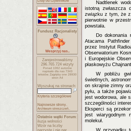
Listy od czytelników
Nadtlenek wod
istotną zwłaszcza
związku z tym, że z
pierwotnie w przest
powstała.
Fundusz Racjonalisty
Do dokonania n
Atacama Pathfinder
przez Instytut Radi
Wesprzyj nas..
Obserwatorium Kosmi
i Europejskie Obse
Zarejestrowaliśmy
płaskowyżu Chajnanto
296.765.724
wizyty
Ponad 1062 autorów
napisało
dla nas 7343
W pobliżu gwi
tekstów.
Zajęłyby one 28930
stron A4
świetlnych, astronom
on skrajnie zimny o
Wyszukaj na stronach:
pyłu, a także pojaw
Kryteria szczegółowe
jest wodorowa, ale 
szczególności inter
Najnowsze strony..
Eksperci są przeko
Archiwum streszczeń..
jest wiarygodnym n
Ostatnie wątki Forum
:
molekuł.
iluzja wolności
Wzór na liczby
W przypadku te
parzyste i nie par..