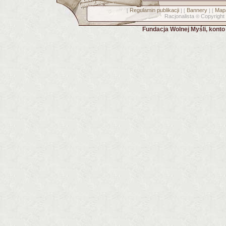
Regulamin publikacji
Bannery
Mapa
[
] [
] [
Racjonalista
Copyright
©
Fundacja Wolnej Myśli, kont