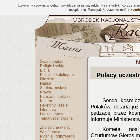
Używamy cookies w celach świadczenia usług, reklamy i statystyk. Korzystani
urządzeniu. Pamiętaj, że zawsze możesz
zmie
N
Światopogląd
Religie i sekty
Biblia
Polacy uczest
Kościół i Katolicyzm
Filozofia
Nauka
Społeczeństwo
Prawo
Państwo i polityka
Sonda kosmicz
Kultura
Felietony i eseje
Polaków, dotarła ju
Literatura
pędzącej przez kosm
Ludzie, cytaty
Tematy różnorodne
informuje Ministerst
Znalezione w sieci
Kometa nosi
Współpraca
Czuriumow-Gierasim
Pytania i odpowiedzi