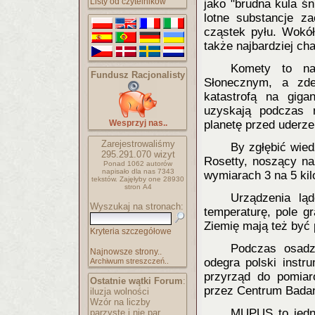
Listy od czytelników
jako "brudna kula śn
lotne substancje z
cząstek pyłu. Wokół
także najbardziej ch
Komety to na
Fundusz Racjonalisty
Słonecznym, a zde
katastrofą na giga
uzyskają podczas m
Wesprzyj nas..
planetę przed uderze
Zarejestrowaliśmy
By zgłębić wied
295.291.070
wizyt
Rosetty, noszący na
Ponad 1062 autorów
napisało
dla nas 7343
wymiarach 3 na 5 ki
tekstów.
Zajęłyby one 28930
stron A4
Urządzenia lą
Wyszukaj na stronach:
temperaturę, pole gr
Ziemię mają też być 
Kryteria szczegółowe
Podczas osadz
Najnowsze strony..
odegra polski inst
Archiwum streszczeń..
przyrząd do pomiar
Ostatnie wątki Forum
:
przez Centrum Badań
iluzja wolności
Wzór na liczby
MUPUS to jedno
parzyste i nie par..