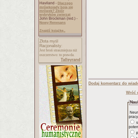
Haviland -
Dlaczego
mrówkojady boją się
mrówek? Zbiór
wybryków zwierząt
John Brockman (red.) -
Nowy Renesans
Znajdź książkę..
Złota myśl
Racjonalisty:
Jest broń straszniejsza niż
oszczerstwo: to prawda.
Talleyrand
Dodaj komentarz do wiad
Wróć 
Nauk
Neur
pracy
s
poten
p