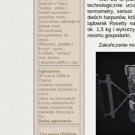
Dogmat o Trójcy
technologicznie ur
Świętej - próba l..
termometry, sensor 
Diabeł tasmański i
dwóch harpunów, któ
zaraźliwy nowo..
Sześcienne odchody-to
lądownik Rosetty na
jednak możl..
ok. 1,5 kg i wykorz
Wszechświat
resortu gospodarki.
przygotowany na
więce..
Własność, podatki i
Zakończenie mis
kryzys: syste..
Football i "okolice"
oraz aktorst..
zakazane jabłko z raju
Ogłoszenia
:
30 marca 1689r w
Polsce
Ostatnio rozważam
wdrożenie Symfonii w
chmu..
Jakie są rzeczywiste
koszty wdrożenia AI
dobre szkolenia lub
materiały dotyczące
Arc..
Dodaj ogłoszenie..
Czy wojna USA/Iran