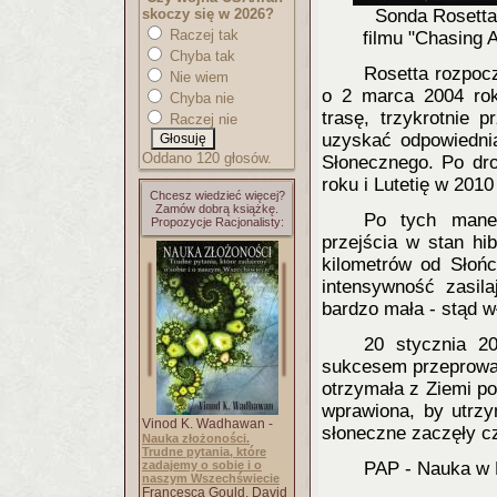
skoczy się w 2026?
Sonda Rosetta 
Raczej tak
filmu "Chasing 
Chyba tak
Rosetta rozpoc
Nie wiem
o 2 marca 2004 rok
Chyba nie
trasę, trzykrotnie 
Raczej nie
uzyskać odpowiedni
Oddano 120 głosów.
Słonecznego. Po dro
roku i Lutetię w 2010
Chcesz wiedzieć więcej?
Zamów dobrą książkę.
Po tych mane
Propozycje Racjonalisty:
przejścia w stan hib
kilometrów od Słońc
intensywność zasila
bardzo mała - stąd w
20 stycznia 2
sukcesem przeprowad
otrzymała z Ziemi po
wprawiona, by utrzy
Vinod K. Wadhawan -
słoneczne zaczęły c
Nauka złożoności.
Trudne pytania, które
zadajemy o sobie i o
PAP - Nauka w 
naszym Wszechświecie
Francesca Gould, David