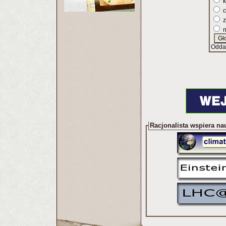
k
c
z
n
Odda
Racjonalista wspiera na