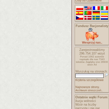
Listy od czytelników
Fundusz Racjonalisty
Wesprzyj nas..
Zarejestrowaliśmy
296.754.107
wizyt
Ponad 1062 autorów
napisało
dla nas 7343
tekstów.
Zajęłyby one 28930
stron A4
Wyszukaj na stronach:
Kryteria szczegółowe
Najnowsze strony..
Archiwum streszczeń..
Ostatnie wątki Forum
:
iluzja wolności
Wzór na liczby
parzyste i nie par..