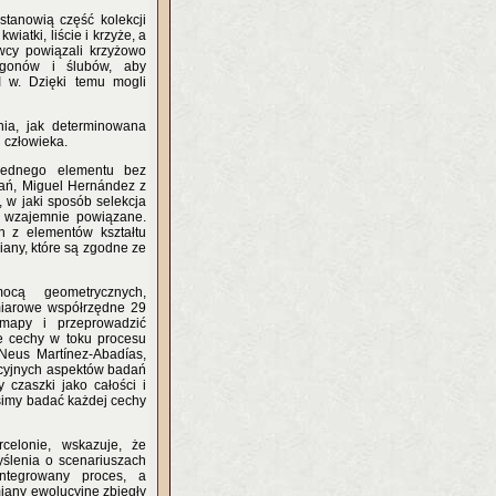
stanowią część kolekcji
atki, liście i krzyże, a
cy powiązali krzyżowo
zgonów i ślubów, aby
I w. Dzięki temu mogli
nia, jak determinowana
 człowieka.
jednego elementu bez
dań, Miguel Hernández z
, w jaki sposób selekcja
 wzajemnie powiązane.
en z elementów kształtu
iany, które są zgodne ze
ocą geometrycznych,
ymiarowe współrzędne 29
 mapy i przeprowadzić
we cechy w toku procesu
Neus Martínez-Abadías,
acyjnych aspektów badań
 czaszki jako całości i
usimy badać każdej cechy
celonie, wskazuje, że
ślenia o scenariuszach
integrowany proces, a
iany ewolucyjne zbiegły