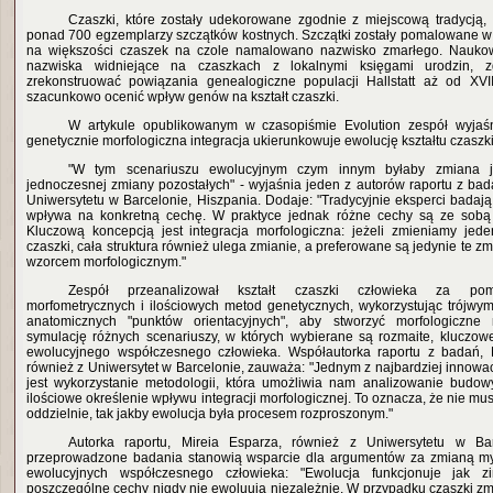
Czaszki, które zostały udekorowane zgodnie z miejscową tradycją, 
ponad 700 egzemplarzy szczątków kostnych. Szczątki zostały pomalowane w kwi
na większości czaszek na czole namalowano nazwisko zmarłego. Naukow
nazwiska widniejące na czaszkach z lokalnymi księgami urodzin, 
zrekonstruować powiązania genealogiczne populacji Hallstatt aż od XVI
szacunkowo ocenić wpływ genów na kształt czaszki.
W artykule opublikowanym w czasopiśmie Evolution zespół wyjaś
genetycznie morfologiczna integracja ukierunkowuje ewolucję kształtu czaszki
"W tym scenariuszu ewolucyjnym czym innym byłaby zmiana 
jednoczesnej zmiany pozostałych" - wyjaśnia jeden z autorów raportu z ba
Uniwersytetu w Barcelonie, Hiszpania. Dodaje: "Tradycyjnie eksperci badają
wpływa na konkretną cechę. W praktyce jednak różne cechy są ze sobą
Kluczową koncepcją jest integracja morfologiczna: jeżeli zmieniamy jed
czaszki, cała struktura również ulega zmianie, a preferowane są jedynie te zm
wzorcem morfologicznym."
Zespół przeanalizował kształt czaszki człowieka za pom
morfometrycznych i ilościowych metod genetycznych, wykorzystując trójw
anatomicznych "punktów orientacyjnych", aby stworzyć morfologiczne
symulację różnych scenariuszy, w których wybierane są rozmaite, kluczo
ewolucyjnego współczesnego człowieka. Współautorka raportu z badań, 
również z Uniwersytet w Barcelonie, zauważa: "Jednym z najbardziej innow
jest wykorzystanie metodologii, która umożliwia nam analizowanie budowy
ilościowe określenie wpływu integracji morfologicznej. To oznacza, że nie m
oddzielnie, tak jakby ewolucja była procesem rozproszonym."
Autorka raportu, Mireia Esparza, również z Uniwersytetu w Bar
przeprowadzone badania stanowią wsparcie dla argumentów za zmianą my
ewolucyjnych współczesnego człowieka: "Ewolucja funkcjonuje jak z
poszczególne cechy nigdy nie ewoluują niezależnie. W przypadku czaszki zm