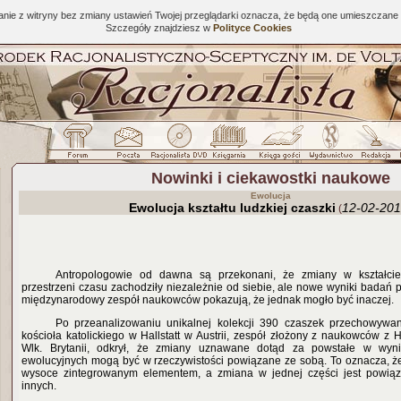
tanie z witryny bez zmiany ustawień Twojej przeglądarki oznacza, że będą one umieszcza
Szczegóły znajdziesz w
Polityce Cookies
Nowinki i ciekawostki naukowe
Ewolucja
Ewolucja kształtu ludzkiej czaszki
12-02-20
(
Antropol
ogowie od dawna są przekonani, że zmiany w kształcie
przestrzeni czasu zachodziły niezależnie od siebie, ale nowe wyniki badań
międzynarodowy zespół naukowców pokazują, że jednak mogło być inaczej.
Po przeanalizowaniu unikalnej kolekcji 390 czaszek przechowywan
kościoła katolickiego w Hallstatt w Austrii, zespół złożony z naukowców z H
Wlk. Brytanii, odkrył, że zmiany uznawane dotąd za powstałe w wyn
ewolucyjnych mogą być w rzeczywistości powiązane ze sobą. To oznacza, że 
wysoce zintegrowanym elementem, a zmiana w jednej części jest powią
innych.