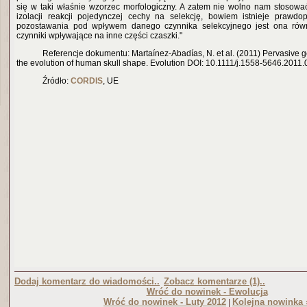
się w taki właśnie wzorzec morfologiczny. A zatem nie wolno nam stosow
izolacji reakcji pojedynczej cechy na selekcję, bowiem istnieje prawdo
pozostawania pod wpływem danego czynnika selekcyjnego jest ona równ
czynniki wpływające na inne części czaszki."
Referenc
je dokumentu: Martaínez-Abadías, N. et al. (2011) Pervasive ge
the evolution of human skull shape. Evolution DOI: 10.1111/j.1558-5646.2011
Źródło:
CORDIS
, UE
Dodaj komentarz do wiadomości..
Zobacz komentarze (1)..
Wróć do nowinek - Ewolucja
Wróć do nowinek - Luty 2012
Kolejna nowinka 
|