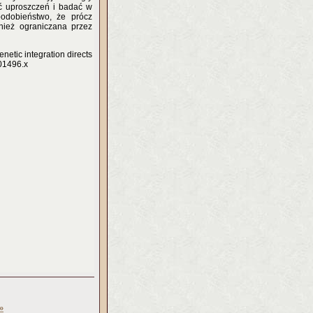
ać uproszczeń i badać w
podobieństwo, że prócz
ież ograniczana przez
netic integration directs
.01496.x
»