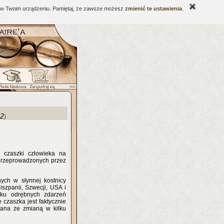
ne w Twoim urządzeniu. Pamiętaj, że zawsze możesz
zmienić te ustawienia
.
12
)
 czaszki człowieka na
 przeprowadzonych przez
ych w słynnej kostnicy
iszpanii, Szwecji, USA i
iku odrębnych zdarzeń
czaszka jest faktycznie
zana ze zmianą w kilku