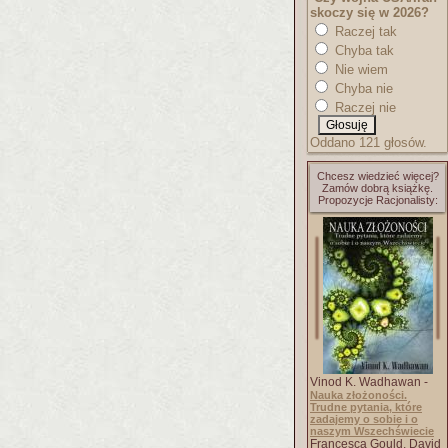
skoczy się w 2026?
Raczej tak
Chyba tak
Nie wiem
Chyba nie
Raczej nie
Oddano 121 głosów.
Chcesz wiedzieć więcej?
Zamów dobrą książkę.
Propozycje Racjonalisty:
Vinod K. Wadhawan -
Nauka złożoności.
Trudne pytania, które
zadajemy o sobie i o
naszym Wszechświecie
Francesca Gould, David