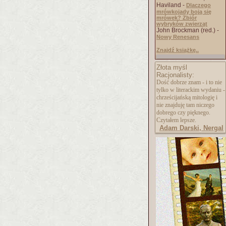
Haviland -
Dlaczego
mrówkojady boją się
mrówek? Zbiór
wybryków zwierząt
John Brockman (red.) -
Nowy Renesans
Znajdź książkę..
Złota myśl
Racjonalisty:
Dość dobrze znam - i to nie
tylko w literackim wydaniu -
chrześcijańską mitologię i
nie znajduję tam niczego
dobrego czy pięknego.
Czytałem lepsze.
Adam Darski, Nergal