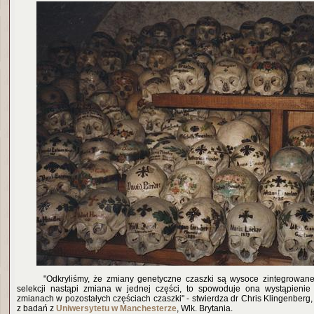
"Odkryliśmy, że zmiany genetyczne czaszki są wysoce zintegrowane
selekcji nastąpi zmiana w jednej części, to spowoduje ona wystąpienie 
zmianach w pozostałych częściach czaszki" - stwierdza dr Chris Klingenberg,
z badań z
Uniwers
ytetu w Manchesterze
, Wlk. Brytania.