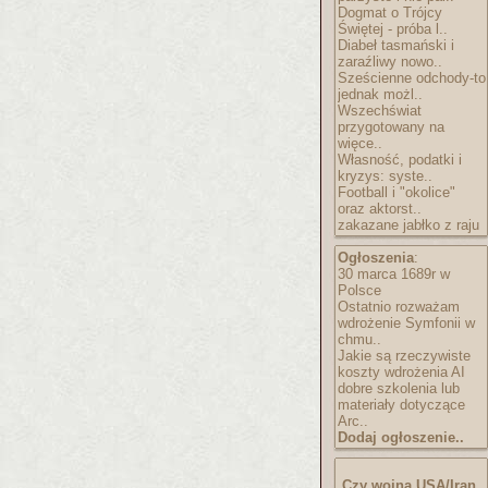
Dogmat o Trójcy
Świętej - próba l..
Diabeł tasmański i
zaraźliwy nowo..
Sześcienne odchody-to
jednak możl..
Wszechświat
przygotowany na
więce..
Własność, podatki i
kryzys: syste..
Football i "okolice"
oraz aktorst..
zakazane jabłko z raju
Ogłoszenia
:
30 marca 1689r w
Polsce
Ostatnio rozważam
wdrożenie Symfonii w
chmu..
Jakie są rzeczywiste
koszty wdrożenia AI
dobre szkolenia lub
materiały dotyczące
Arc..
Dodaj ogłoszenie..
Czy wojna USA/Iran