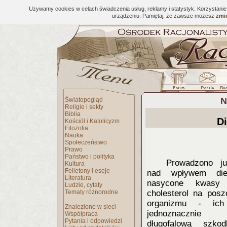
Używamy cookies w celach świadczenia usług, reklamy i statystyk. Korzystani
urządzeniu. Pamiętaj, że zawsze możesz
zmie
N
Światopogląd
Religie i sekty
Biblia
D
Kościół i Katolicyzm
Filozofia
Nauka
Społeczeństwo
Prawo
Państwo i polityka
Prowadzo
no j
Kultura
Felietony i eseje
nad wpływem die
Literatura
nasycone kwasy 
Ludzie, cytaty
Tematy różnorodne
cholesterol na posz
organizmu - ich
Znalezione w sieci
jednoznacznie
Współpraca
Pytania i odpowiedzi
długofalową szkod