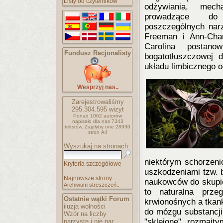
Listy od czytelników
odżywiania, mech
prowadzące do 
poszczególnych nar
Freeman i Ann-Char
Carolina postan
Fundusz Racjonalisty
bogatotłuszczowej 
układu limbicznego o
Wesprzyj nas..
Zarejestrowaliśmy
295.304.595
wizyt
Ponad 1062 autorów
napisało
dla nas 7343
tekstów.
Zajęłyby one 28930
stron A4
Wyszukaj na stronach:
niektórym schorzen
Kryteria szczegółowe
uszkodzeniami tzw. b
Najnowsze strony..
naukowców do skupien
Archiwum streszczeń..
to naturalna prze
Ostatnie wątki Forum
:
krwionośnych a tkan
iluzja wolności
do mózgu substancji
Wzór na liczby
"sklejone" rozmait
parzyste i nie par..