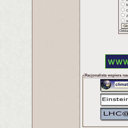
k
c
z
n
Odda
Racjonalista wspiera na