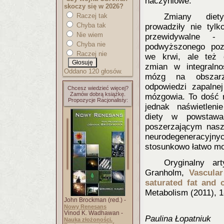
naczyniowe.
skoczy się w 2026?
Raczej tak
Zmiany die
Chyba tak
prowadziły nie tylk
Nie wiem
przewidywalne 
Chyba nie
podwyższonego pozi
Raczej nie
we krwi, ale też 
zmian w integralno
Oddano 120 głosów.
mózg na obszar
odpowiedzi zapalne
Chcesz wiedzieć więcej?
Zamów dobrą książkę.
mózgowia. To dość n
Propozycje Racjonalisty:
jednak naświetlenie
diety w powstawa
poszerzającym nasz
neurodegeneracyjny
stosunkowo łatwo mo
Oryginalny a
Granholm,
Vascula
saturated fat and c
Metabolism (2011), 
John Brockman (red.) -
Nowy Renesans
Vinod K. Wadhawan -
Paulina Łopatniuk
Nauka złożoności.