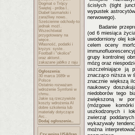
Dogmat o Trójcy
ścisłych (tight jun
Świętej - próba l..
wypustek astrocytów
Diabeł tasmański i
nerwowego).
zaraźliwy nowo..
Sześcienne odchody-to
jednak możl..
Badanie przepr
Wszechświat
(od 6 miesiąca życi
przygotowany na
uwodorniony olej ko
więce..
Własność, podatki i
celem oceny morfo
kryzys: syste..
immunofluorescency
Football i "okolice"
grupy kontrolnej ob
oraz aktorst..
zakazane jabłko z raju
mózg oraz niespodzi
uszczelniające ją 
Ogłoszenia
:
znacząco niższa w ś
30 marca 1689r w
Polsce
znacznie większą i
Ostatnio rozważam
naukowcy doszukuj
wdrożenie Symfonii w
niedoborów tego b
chmu..
Jakie są rzeczywiste
zwiększoną w poró
koszty wdrożenia AI
(mózgowe komórki
dobre szkolenia lub
uszkodzonych i lo
materiały dotyczące
Arc..
zwierząt poddanych
Dodaj ogłoszenie..
wykazywały tendencj
można interpretowa
Czy wojna USA/Iran