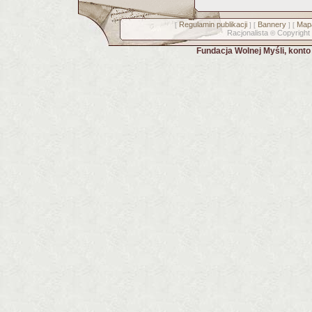
Regulamin publikacji
Bannery
Mapa
[
] [
] [
Racjonalista
Copyright
©
Fundacja Wolnej Myśli, kont