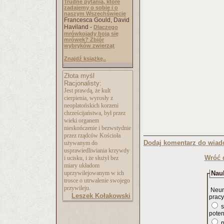
Trudne pytania, które
zadajemy o sobie i o
naszym Wszechświecie
Francesca Gould, David
Haviland -
Dlaczego
mrówkojady boją się
mrówek? Zbiór
wybryków zwierząt
Znajdź książkę..
Złota myśl
Racjonalisty:
Jest prawdą, że kult
cierpienia, wyrosły z
neoplatońskich korzeni
chrześcijaństwa, był przez
wieki organem
nieskończenie i bezwstydnie
przez rządców Kościoła
Dodaj komentarz do wiad
używanym do
usprawiedliwiania krzywdy
Wróć 
i ucisku, i że służył bez
miary układom
uprzywilejowanym w ich
Nauk
trosce o utrwalenie swojego
przywileju.
Neur
Leszek Kołakowski
pracy
s
poten
p