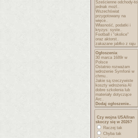
Sześcienne odchody-to
jednak możl..
Wszechświat
przygotowany na
więce..
Własność, podatki i
kryzys: syste..
Football i "okolice"
oraz aktorst..
zakazane jabłko z raju
Ogłoszenia
:
30 marca 1689r w
Polsce
Ostatnio rozważam
wdrożenie Symfonii w
chmu..
Jakie są rzeczywiste
koszty wdrożenia AI
dobre szkolenia lub
materiały dotyczące
Arc..
Dodaj ogłoszenie..
Czy wojna USA/Iran
skoczy się w 2026?
Raczej tak
Chyba tak