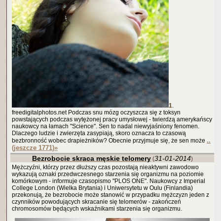
1
.
freedigitalphotos.net Podczas snu mózg oczyszcza się z toksyn
powstających podczas wytężonej pracy umysłowej - twierdzą amerykańscy
naukowcy na łamach "Science". Sen to nadal niewyjaśniony fenomen.
Dlaczego ludzie i zwierzęta zasypiają, skoro oznacza to czasową
..
bezbronność wobec drapieżników? Obecnie przyjmuje się, że sen może
(jeszcze 1771)
»
Bezrobocie skraca męskie telomery
31-01-2014
(
)
Mężczyźni, którzy przez dłuższy czas pozostają nieaktywni zawodowo
wykazują oznaki przedwczesnego starzenia się organizmu na poziomie
komórkowym - informuje czasopismo "PLOS ONE". Naukowcy z Imperial
College London (Wielka Brytania) i Uniwersytetu w Oulu (Finlandia)
przekonują, że bezrobocie może stanowić w przypadku mężczyzn jeden z
czynników powodujących skracanie się telomerów - zakończeń
chromosomów będących wskaźnikami starzenia się organizmu.