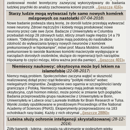
zastosował model teoretyczny zazwyczaj wykorzystywany do badania
..(jeszcze 416)
»
ludzkiej psychiki do analizy zachowania kolonii pszczół.
Starzy ludzie mogą wytwarzać tyle samo nowych komórek
mózgowych co nastolatki
07-04-2018
(
)
Nowe badanie podważa starą teorię, że dorośli ludzie przestają wytwarzać
nowe neurony. Zdrowi mężczyźni i kobiety mogą produkować nowe
neurony przez całe swe życie. Badacze z Uniwersytetu w Columbia
przebadali mózgi 28 zdrowych ludzi, którzy zmarli nagle między 14 a 79
rokiem. "Odkryliśmy, że starzy ludzie mają podobną do nastolatków
zdolność do wytwarzania tysięcy nowych neuronów z komórek
prekursorowych w hipokampie", mówi prof. Maura Moldrini. Komórki
prekursorowe to swoiste tkankowo komórki macierzyste występujące w
narządach dorosłych osobników, służące do regeneracji tych narządów.
..(jeszcze 401)
»
Hipokamp to części mózgu, która ważna jest dla pamięci,
Niemieccy naukowcy: oksytocyna może być lekiem na
islamofobię
22-08-2017
(
)
Niemcy mają problem. Społeczeństwo zaczyna wątpić w słuszność
realizowanej dotąd przez rząd federalny "polityki miłości" wobec
nielegalnych imigrantów. Zwątpienie owo ogarnia w szczególności landy
graniczące z Polską. Niemieccy naukowcy mają jednak receptę:
oksytocyna, czyli hormon miłości, może pomóc w zmianie tych poglądów.
Badania przeprowadziła grupa naukowców z Uniwersytetu w Bonn,
Uniwersytetu w Lubece oraz Laureate Institute for Brain Research w Tulsa.
Wyniki zostały opublikowane w prestiżowym Proceedings of the National
Academy of Sciences (PNAS). Eksperymenty przeprowadzono na 183
..(jeszcze 2886)
»
ochotnikach rasy białej. Każdy z nich otrzymał
Luteina służy ochronie inteligencji skrystalizowanej
28-12-
(
2016
)
Żółty barwnik - luteina - pozwala na utrzymanie w podeszłym wieku