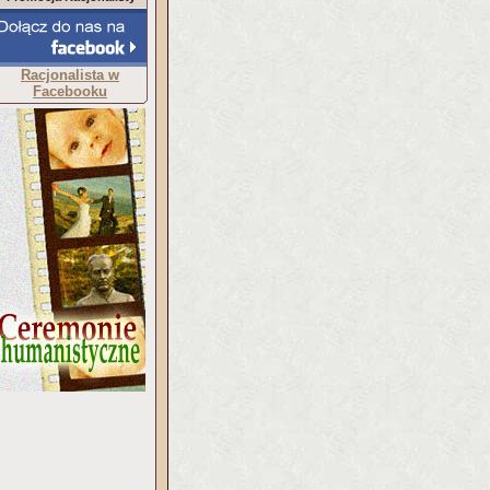
Racjonalista w
Facebooku