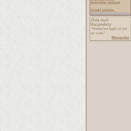
wybryków zwierząt
Znajdź książkę..
Złota myśl
Racjonalisty:
"Wiedza bez logiki nie jest
nic warta."
Menander