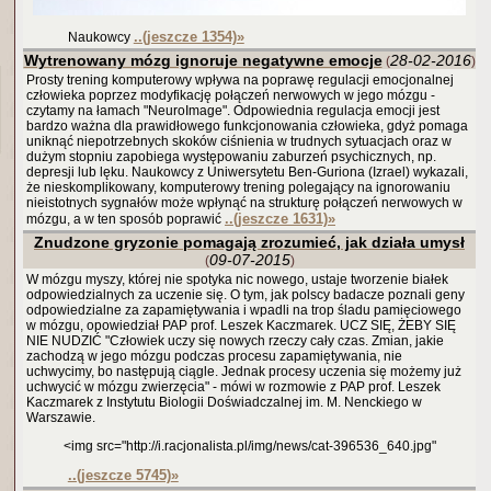
..(jeszcze 1354)
»
Naukowcy
Wytrenowany mózg ignoruje negatywne emocje
28-02-2016
(
)
Prosty trening komputerowy wpływa na poprawę regulacji emocjonalnej
człowieka poprzez modyfikację połączeń nerwowych w jego mózgu -
czytamy na łamach "NeuroImage". Odpowiednia regulacja emocji jest
bardzo ważna dla prawidłowego funkcjonowania człowieka, gdyż pomaga
uniknąć niepotrzebnych skoków ciśnienia w trudnych sytuacjach oraz w
dużym stopniu zapobiega występowaniu zaburzeń psychicznych, np.
depresji lub lęku. Naukowcy z Uniwersytetu Ben-Guriona (Izrael) wykazali,
że nieskomplikowany, komputerowy trening polegający na ignorowaniu
nieistotnych sygnałów może wpłynąć na strukturę połączeń nerwowych w
..(jeszcze 1631)
»
mózgu, a w ten sposób poprawić
Znudzone gryzonie pomagają zrozumieć, jak działa umysł
09-07-2015
(
)
W mózgu myszy, której nie spotyka nic nowego, ustaje tworzenie białek
odpowiedzialnych za uczenie się. O tym, jak polscy badacze poznali geny
odpowiedzialne za zapamiętywania i wpadli na trop śladu pamięciowego
w mózgu, opowiedział PAP prof. Leszek Kaczmarek. UCZ SIĘ, ŻEBY SIĘ
NIE NUDZIĆ "Człowiek uczy się nowych rzeczy cały czas. Zmian, jakie
zachodzą w jego mózgu podczas procesu zapamiętywania, nie
uchwycimy, bo następują ciągle. Jednak procesy uczenia się możemy już
uchwycić w mózgu zwierzęcia" - mówi w rozmowie z PAP prof. Leszek
Kaczmarek z Instytutu Biologii Doświadczalnej im. M. Nenckiego w
Warszawie.
<img src="http://i.racjonalista.pl/img/news/cat-396536_640.jpg"
..(jeszcze 5745)
»