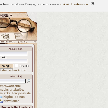
ne w Twoim urządzeniu. Pamiętaj, że zawsze możesz
zmienić te ustawienia
.
Zaloguj jako
:
Hasło
:
OpenID
Załóż sobie konto..
Wyszukaj
Wprowadzenie
Indeks artykułów
Książka: Racjonalista
Napisz do nas
Newsletter
Promocja Racjonalisty