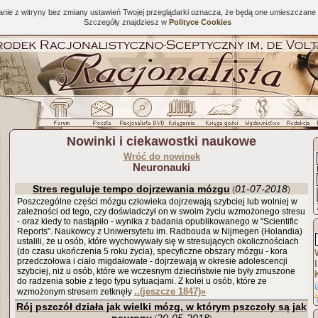
tanie z witryny bez zmiany ustawień Twojej przeglądarki oznacza, że będą one umieszcza
Szczegóły znajdziesz w
Polityce Cookies
Nowinki i ciekawostki naukowe
Wróć do nowinek
Neuronauki
Stres reguluje tempo dojrzewania mózgu
01-07-2018
(
)
Poszczególne części mózgu człowieka dojrzewają szybciej lub wolniej w
zależności od tego, czy doświadczył on w swoim życiu wzmożonego stresu
- oraz kiedy to nastąpiło - wynika z badania opublikowanego w "Scientific
Reports". Naukowcy z Uniwersytetu im. Radbouda w Nijmegen (Holandia)
ustalili, że u osób, które wychowywały się w stresujących okolicznościach
(do czasu ukończenia 5 roku życia), specyficzne obszary mózgu - kora
przedczołowa i ciało migdałowate - dojrzewają w okresie adolescencji
szybciej, niż u osób, które we wczesnym dzieciństwie nie były zmuszone
do radzenia sobie z tego typu sytuacjami. Z kolei u osób, które ze
..(jeszcze 1847)
»
wzmożonym stresem zetknęły
Rój pszczół działa jak wielki mózg, w którym pszczoły są jak