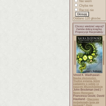
Nie wiem
Chyba nie
Raczej nie
Oddano 120 głosów.
Chcesz wiedzieć więcej?
Zamów dobrą książkę.
Propozycje Racjonalisty:
Vinod K. Wadhawan -
Nauka złożoności.
Trudne pytania, które
zadajemy o sobie i o
naszym Wszechświecie
John Brockman (red.) -
Nowy Renesans
Francesca Gould, David
Haviland -
Dlaczego
mrówkojady boją się
mrówek? Zbiór