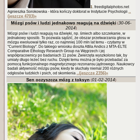
1
. freedigitalphotos.net
..
Agnieszka Sorokowska - która kończy doktorat w Instytucie Psychologii
(jeszcze 4703)
»
Mózgi psów i ludzi jednakowo reagują na dźwięki
30-06-
(
2014
)
Mózgi psów i ludzi reagują na dźwięki, np. śmiech albo szczekanie, w
jednakowy sposób. To pozwala sądzić, że obszar przetwarzania głosu w
mózgu ewoluował tylko raz, co najmniej 100 mln lat temu - czytamy w
"Current Biology". Do takiego wniosku doszła Attila Andics z MTA-ELTE
Comparative Ethology Research Group na Węgrzech i jej
współpracownicy po badaniach 11 psów. Zwierzęta wyszkolono tak, by
umiały długo leżeć bez ruchu. Dzięki temu można je było przebadać za
pomocą funkcjonalnego magnetycznego rezonansu jądrowego. Naukowcy
badali aktywność mózgu psów, kiedy te słuchały niemal 200 różnych
..(jeszcze 2356)
»
odgłosów ludzkich i psich, od skomlenia
Sen oczyszcza mózg z toksyn
01-02-2014
(
)