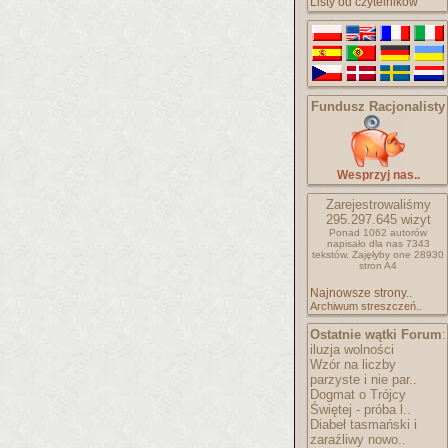
Listy od czytelników
Fundusz Racjonalisty
Wesprzyj nas..
Zarejestrowaliśmy
295.297.645
wizyt
Ponad 1062 autorów
napisało
dla nas 7343
tekstów.
Zajęłyby one 28930
stron A4
Najnowsze strony..
Archiwum streszczeń..
Ostatnie wątki Forum
:
iluzja wolności
Wzór na liczby
parzyste i nie par..
Dogmat o Trójcy
Świętej - próba l..
Diabeł tasmański i
zaraźliwy nowo..