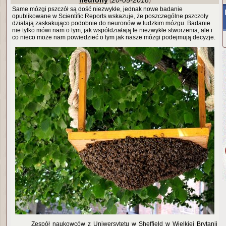
neurony
20-05-2018
(
)
Same mózgi pszczół są dość niezwykłe, jednak nowe badanie
opublikowane w Scientific Reports wskazuje, że poszczególne pszczoły
działają zaskakująco podobnie do neuronów w ludzkim mózgu. Badanie
nie tylko mówi nam o tym, jak współdziałają te niezwykłe stworzenia, ale i
co nieco może nam powiedzieć o tym jak nasze mózgi podejmują decyzje.
Zespół naukowców z Uniwersytetu w Sheffield w Wielkiej Brytanii