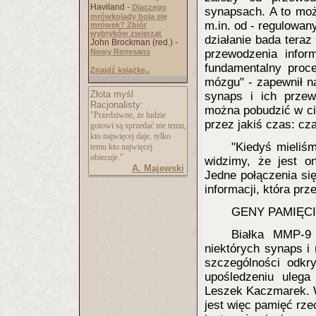
Haviland -
Dlaczego
synapsach. A to moż
mrówkojady boją się
m.in. od - regulowan
mrówek? Zbiór
wybryków zwierząt
działanie bada teraz
John Brockman (red.) -
Nowy Renesans
przewodzenia inform
fundamentalny proce
Znajdź książkę..
mózgu" - zapewnił n
Złota myśl
synaps i ich przew
Racjonalisty:
można pobudzić w ci
"Przedziwne, że ludzie
przez jakiś czas: cz
gotowi są sprzedać nie temu,
kto najwięcej daje, tylko
"Kiedyś mieliśm
temu kto najwięcej
obiecuje."
widzimy, że jest o
A. Majewski
Jedne połączenia się
informacji, która pr
GENY PAMIĘC
Białka MMP-9
niektórych synaps i
szczególności odkr
upośledzeniu uleg
Leszek Kaczmarek. W
jest więc pamięć rze