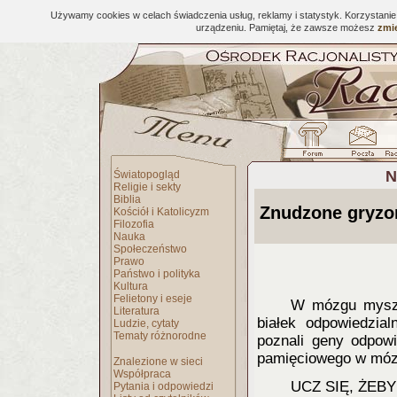
Używamy cookies w celach świadczenia usług, reklamy i statystyk. Korzystani
urządzeniu. Pamiętaj, że zawsze możesz
zmie
N
Światopogląd
Religie i sekty
Biblia
Znudzone gryzon
Kościół i Katolicyzm
Filozofia
Nauka
Społeczeństwo
Prawo
Państwo i polityka
Kultura
Felietony i eseje
W mózgu myszy,
Literatura
białek odpowiedzia
Ludzie, cytaty
Tematy różnorodne
poznali geny odpowi
pamięciowego w mózg
Znalezione w sieci
Współpraca
UCZ SIĘ, ŻEBY
Pytania i odpowiedzi