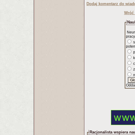
Dodaj komentarz do wiad
Wróć 
Nauk
Neur
pracy
s
poten
p
k
c
z
n
Odda
Racjonalista wspiera na