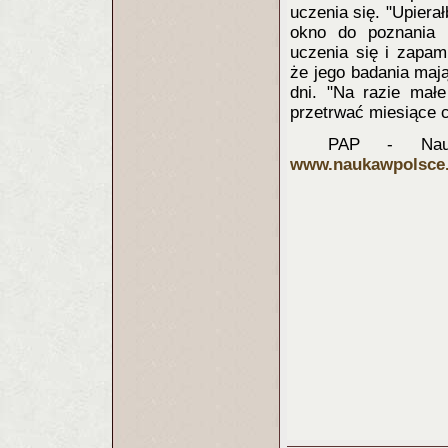
uczenia się. "Upiera
okno do poznania 
uczenia się i zapam
że jego badania maj
dni. "Na razie mał
przetrwać miesiące c
PAP - Nauk
www.naukawpolsce.