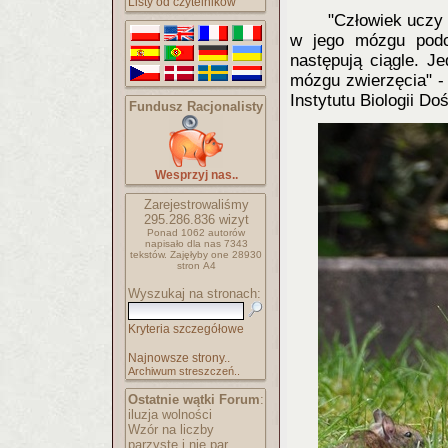
Listy od czytelników
"Człowiek uczy 
w jego mózgu podc
następują ciągle. 
mózgu zwierzęcia" 
Instytutu Biologii D
Fundusz Racjonalisty
Wesprzyj nas..
Zarejestrowaliśmy
295.286.836
wizyt
Ponad 1062 autorów
napisało
dla nas 7343
tekstów.
Zajęłyby one 28930
stron A4
Wyszukaj na stronach:
Kryteria szczegółowe
Najnowsze strony..
Archiwum streszczeń..
Ostatnie wątki Forum
:
iluzja wolności
Wzór na liczby
parzyste i nie par..