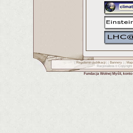
Regulamin publikacji
Bannery
Mapa
[
] [
] [
Racjonalista
Copyright
©
Fundacja Wolnej Myśli, kont