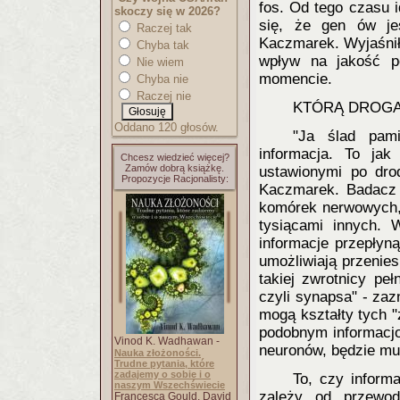
fos. Od tego czasu 
skoczy się w 2026?
się, że gen ów jes
Raczej tak
Kaczmarek. Wyjaśnił,
Chyba tak
wpływ na jakość 
Nie wiem
momencie.
Chyba nie
Raczej nie
KTÓRĄ DROGĄ
Oddano 120 głosów.
"Ja ślad pami
informacja. To ja
Chcesz wiedzieć więcej?
Zamów dobrą książkę.
ustawionymi po dro
Propozycje Racjonalisty:
Kaczmarek. Badacz 
komórek nerwowych, 
tysiącami innych. W
informacje przepłyn
umożliwiają przenies
takiej zwrotnicy pe
czyli synapsa" - za
mogą kształty tych "
podobnym informacjo
Vinod K. Wadhawan -
neuronów, będzie mu 
Nauka złożoności.
Trudne pytania, które
zadajemy o sobie i o
To, czy inform
naszym Wszechświecie
zależy od przewod
Francesca Gould, David