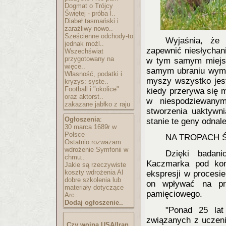
Dogmat o Trójcy
Świętej - próba l..
Diabeł tasmański i
zaraźliwy nowo..
Sześcienne odchody-to
Wyjaśnia, że
jednak możl..
zapewnić niesłychani
Wszechświat
przygotowany na
w tym samym miejsc
więce..
samym ubraniu wymie
Własność, podatki i
myszy wszystko jest
kryzys: syste..
Football i "okolice"
kiedy przerywa się 
oraz aktorst..
w niespodziewany
zakazane jabłko z raju
stworzenia uaktywn
Ogłoszenia
:
stanie te geny odnale
30 marca 1689r w
Polsce
NA TROPACH 
Ostatnio rozważam
wdrożenie Symfonii w
Dzięki badan
chmu..
Kaczmarka pod koni
Jakie są rzeczywiste
koszty wdrożenia AI
ekspresji w procesie
dobre szkolenia lub
on wpływać na pr
materiały dotyczące
pamięciowego.
Arc..
Dodaj ogłoszenie..
"Ponad 25 la
związanych z uczeni
Czy wojna USA/Iran