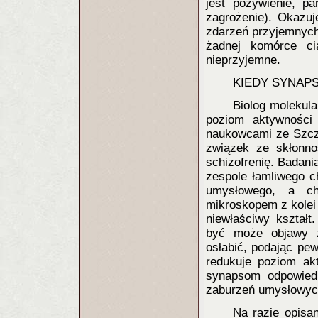
jest pożywienie, pa
zagrożenie). Okazuj
zdarzeń przyjemnych
żadnej komórce ci
nieprzyjemne.
KIEDY SYNAP
Biolog molekula
poziom aktywności
naukowcami ze Szcze
związek ze skłonno
schizofrenię. Badani
zespole łamliwego c
umysłowego, a c
mikroskopem z kolei
niewłaściwy kształt
być może objawy 
osłabić, podając pe
redukuje poziom ak
synapsom odpowiedn
zaburzeń umysłowych
Na razie opisa