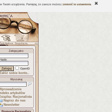
ne w Twoim urządzeniu. Pamiętaj, że zawsze możesz
zmienić te ustawienia
.
Zaloguj jako
:
Hasło
:
OpenID
Załóż sobie konto..
Wyszukaj
Wprowadzenie
Indeks artykułów
Książka: Racjonalista
Napisz do nas
Newsletter
Promocja Racjonalisty