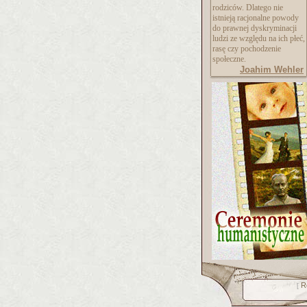
rodziców. Dlatego nie
istnieją racjonalne powody
do prawnej dyskryminacji
ludzi ze względu na ich płeć,
rasę czy pochodzenie
społeczne.
Joahim Wehler
R
[