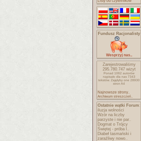
Listy od czytelników
Fundusz Racjonalisty
Wesprzyj nas..
Zarejestrowaliśmy
295.780.747
wizyt
Ponad 1062 autorów
napisało
dla nas 7343
tekstów.
Zajęłyby one 28930
stron A4
Najnowsze strony..
Archiwum streszczeń..
Ostatnie wątki Forum
:
iluzja wolności
Wzór na liczby
parzyste i nie par..
Dogmat o Trójcy
Świętej - próba l..
Diabeł tasmański i
zaraźliwy nowo..