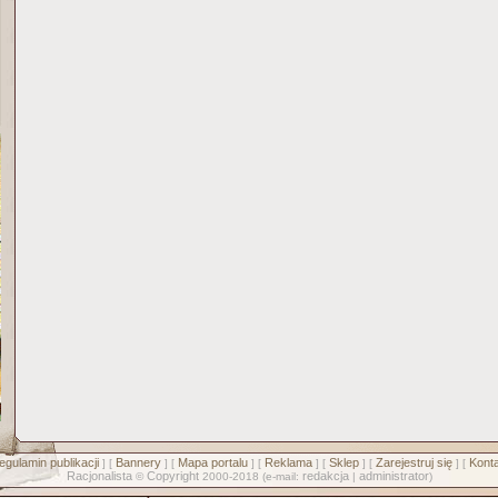
egulamin publikacji
Bannery
Mapa portalu
Reklama
Sklep
Zarejestruj się
Konta
] [
] [
] [
] [
] [
] [
Racjonalista
Copyright
redakcja
administrator
©
2000-2018 (e-mail:
|
)