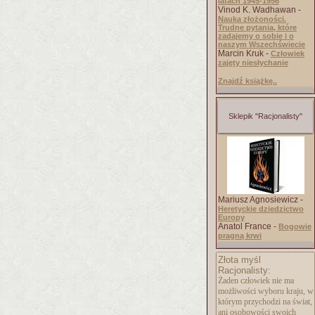
latach 1945-1956
Vinod K. Wadhawan -
Nauka złożoności.
Trudne pytania, które
zadajemy o sobie i o
naszym Wszechświecie
Marcin Kruk -
Człowiek
zajęty niesłychanie
Znajdź książkę..
Sklepik "Racjonalisty"
Mariusz Agnosiewicz -
Heretyckie dziedzictwo
Europy
Anatol France -
Bogowie
pragną krwi
Złota myśl
Racjonalisty:
Żaden człowiek nie ma
możliwości wyboru kraju, w
którym przychodzi na świat,
ani osobowości swoich