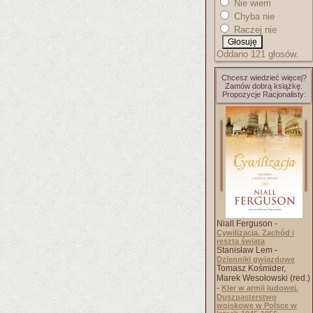
Nie wiem
Chyba nie
Raczej nie
Oddano 121 głosów.
Chcesz wiedzieć więcej?
Zamów dobrą książkę.
Propozycje Racjonalisty:
Niall Ferguson -
Cywilizacja. Zachód i
reszta świata
Stanisław Lem -
Dzienniki gwiazdowe
Tomasz Kośmider,
Marek Wesołowski (red.)
-
Kler w armii ludowej.
Duszpasterstwo
wojskowe w Polsce w