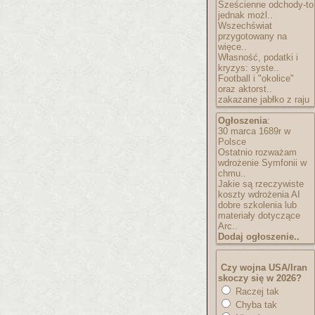
Sześcienne odchody-to
jednak możl..
Wszechświat
przygotowany na
więce..
Własność, podatki i
kryzys: syste..
Football i "okolice"
oraz aktorst..
zakazane jabłko z raju
Ogłoszenia
:
30 marca 1689r w
Polsce
Ostatnio rozważam
wdrożenie Symfonii w
chmu..
Jakie są rzeczywiste
koszty wdrożenia AI
dobre szkolenia lub
materiały dotyczące
Arc..
Dodaj ogłoszenie..
Czy wojna USA/Iran
skoczy się w 2026?
Raczej tak
Chyba tak