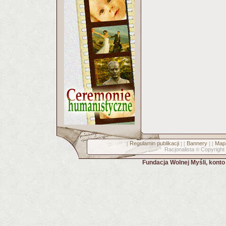
Regulamin publikacji
Bannery
Mapa
[
] [
] [
Racjonalista
Copyright
©
Fundacja Wolnej Myśli, kont