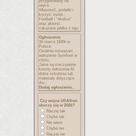
przygotowany na
więce..
Własność, podatki i
kryzys: syste..
Football i "okolice"
oraz aktorst..
zakazane jabłko z raju
Ogłoszenia
:
30 marca 1689r w
Polsce
Ostatnio rozważam
wdrożenie Symfonii w
chmu..
Jakie są rzeczywiste
koszty wdrożenia AI
dobre szkolenia lub
materiały dotyczące
Arc..
Dodaj ogłoszenie..
Czy wojna USA/Iran
skoczy się w 2026?
Raczej tak
Chyba tak
Nie wiem
Chyba nie
Raczej nie