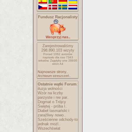
Fundusz Racjonalisty
Wesprzyj nas..
Zarejestrowaliśmy
298.890.103
wizyty
Ponad 1062 autorów
napisało
dla nas 7343
tekstów.
Zajęłyby one 28930
stron A4
Najnowsze strony..
Archiwum streszczeń..
Ostatnie wątki Forum
:
iluzja wolności
Wzór na liczby
parzyste i nie par..
Dogmat o Trójcy
Świętej - próba l..
Diabeł tasmański i
zaraźliwy nowo..
Sześcienne odchody-to
jednak możl..
Wszechświat