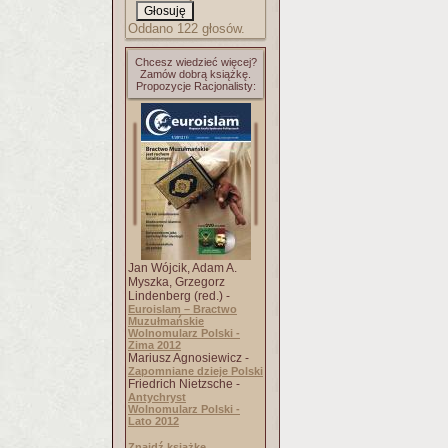
Oddano 122 głosów.
Chcesz wiedzieć więcej?
Zamów dobrą książkę.
Propozycje Racjonalisty:
Jan Wójcik, Adam A.
Myszka, Grzegorz
Lindenberg (red.) -
Euroislam – Bractwo
Muzułmańskie
Wolnomularz Polski -
Zima 2012
Mariusz Agnosiewicz -
Zapomniane dzieje Polski
Friedrich Nietzsche -
Antychryst
Wolnomularz Polski -
Lato 2012
Znajdź książkę..