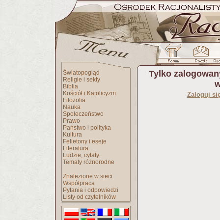
Tylko zalogowan
Światopogląd
Religie i sekty
w
Biblia
Kościół i Katolicyzm
Zaloguj si
Filozofia
Nauka
Społeczeństwo
Prawo
Państwo i polityka
Kultura
Felietony i eseje
Literatura
Ludzie, cytaty
Tematy różnorodne
Znalezione w sieci
Współpraca
Pytania i odpowiedzi
Listy od czytelników