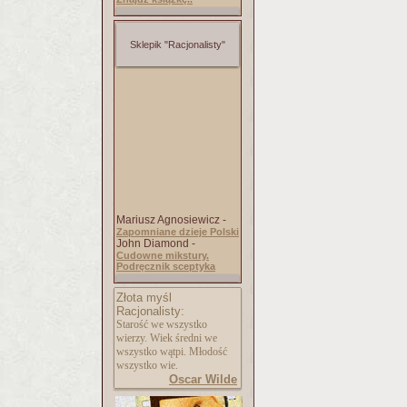
Sklepik "Racjonalisty"
Mariusz Agnosiewicz -
Zapomniane dzieje Polski
John Diamond -
Cudowne mikstury.
Podręcznik sceptyka
Złota myśl
Racjonalisty:
Starość we wszystko
wierzy. Wiek średni we
wszystko wątpi. Młodość
wszystko wie.
Oscar Wilde