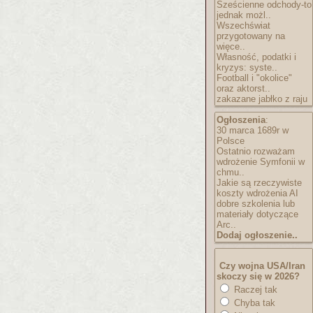
Sześcienne odchody-to
jednak możl..
Wszechświat
przygotowany na
więce..
Własność, podatki i
kryzys: syste..
Football i "okolice"
oraz aktorst..
zakazane jabłko z raju
Ogłoszenia
:
30 marca 1689r w
Polsce
Ostatnio rozważam
wdrożenie Symfonii w
chmu..
Jakie są rzeczywiste
koszty wdrożenia AI
dobre szkolenia lub
materiały dotyczące
Arc..
Dodaj ogłoszenie..
Czy wojna USA/Iran
skoczy się w 2026?
Raczej tak
Chyba tak