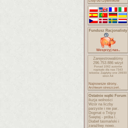
Listy od czytelników
Fundusz Racjonalisty
Wesprzyj nas..
Zarejestrowaliśmy
296.753.886
wizyt
Ponad 1062 autorów
napisało
dla nas 7343
tekstów.
Zajęłyby one 28930
stron A4
Najnowsze strony..
Archiwum streszczeń..
Ostatnie wątki Forum
:
iluzja wolności
Wzór na liczby
parzyste i nie par..
Dogmat o Trójcy
Świętej - próba l..
Diabeł tasmański i
zaraźliwy nowo..