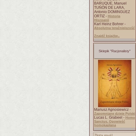
BARUQUE, Manuel
TUŃÓN DE LARA,
Antonio DOMINGUEZ
ORTIZ -
Historia
Hiszpanii
Karl Heinz Bohrer -
Absolutna teraźniejszość
Znajdź książkę..
Sklepik "Racjonalisty"
Mariusz Agnosiewicz -
Zapomniane dzieje Polski
Lucas L. Grabeel -
Homo
Sanctus. Opowieść
homokapłana
Złota myśl