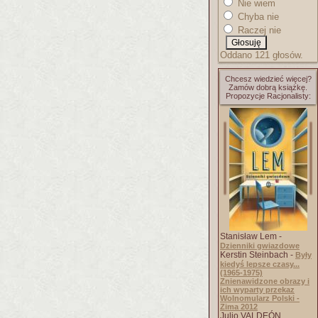
Nie wiem
Chyba nie
Raczej nie
Oddano 121 głosów.
Chcesz wiedzieć więcej?
Zamów dobrą książkę.
Propozycje Racjonalisty:
Stanisław Lem -
Dzienniki gwiazdowe
Kerstin Steinbach -
Były
kiedyś lepsze czasy...
(1965-1975)
Znienawidzone obrazy i
ich wyparty przekaz
Wolnomularz Polski -
Zima 2012
Julio VALDEÓN