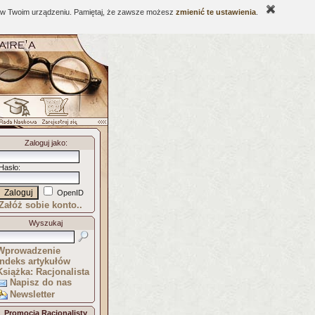
ne w Twoim urządzeniu. Pamiętaj, że zawsze możesz
zmienić te ustawienia
.
Zaloguj jako
:
Hasło
:
OpenID
Załóż sobie konto..
Wyszukaj
Wprowadzenie
Indeks artykułów
Książka: Racjonalista
Napisz do nas
Newsletter
Promocja Racjonalisty